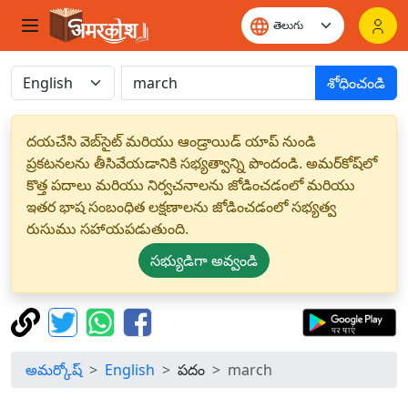
శోధించండి
దయచేసి వెబ్‌సైట్ మరియు ఆండ్రాయిడ్ యాప్ నుండి
ప్రకటనలను తీసివేయడానికి సభ్యత్వాన్ని పొందండి. అమర్‌కోష్‌లో
కొత్త పదాలు మరియు నిర్వచనాలను జోడించడంలో మరియు
ఇతర భాష సంబంధిత లక్షణాలను జోడించడంలో సభ్యత్వ
రుసుము సహాయపడుతుంది.
సభ్యుడిగా అవ్వండి
అమర్కోష్
English
పదం
march