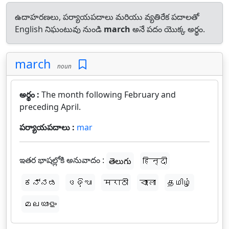
ఉదాహరణలు, పర్యాయపదాలు మరియు వ్యతిరేక పదాలతో
English నిఘంటువు నుండి
march
అనే పదం యొక్క అర్థం.
march
noun
అర్థం :
The month following February and
preceding April.
పర్యాయపదాలు :
mar
ఇతర భాషల్లోకి అనువాదం :
తెలుగు
हिन्दी
ಕನ್ನಡ
ଓଡ଼ିଆ
मराठी
বাংলা
தமிழ்
മലയാളം