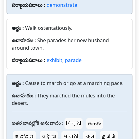
పర్యాయపదాలు :
demonstrate
అర్థం :
Walk ostentatiously.
ఉదాహరణ :
She parades her new husband
around town.
పర్యాయపదాలు :
exhibit
,
parade
అర్థం :
Cause to march or go at a marching pace.
ఉదాహరణ :
They marched the mules into the
desert.
ఇతర భాషల్లోకి అనువాదం :
हिन्दी
తెలుగు
ಕನ್ನಡ
ଓଡ଼ିଆ
मराठी
বাংলা
தமிழ்