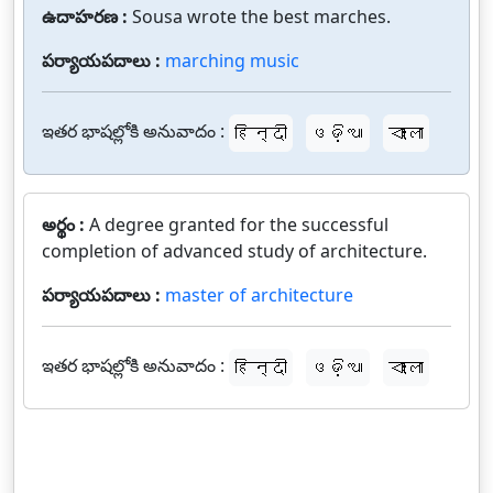
ఉదాహరణ :
Sousa wrote the best marches.
పర్యాయపదాలు :
marching music
ఇతర భాషల్లోకి అనువాదం :
हिन्दी
ଓଡ଼ିଆ
বাংলা
అర్థం :
A degree granted for the successful
completion of advanced study of architecture.
పర్యాయపదాలు :
master of architecture
ఇతర భాషల్లోకి అనువాదం :
हिन्दी
ଓଡ଼ିଆ
বাংলা