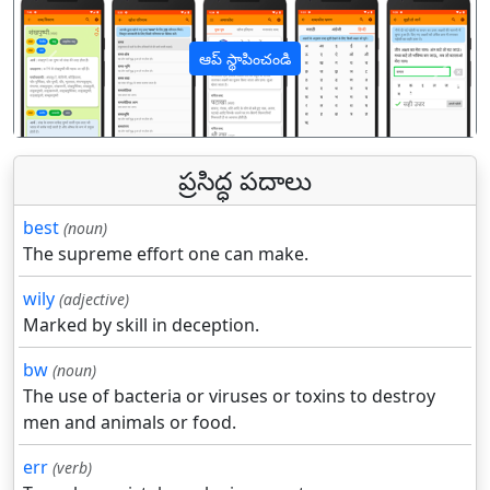
ఆప్ స్థాపించండి
पिछला
अगल
ప్రసిద్ధ పదాలు
best
(noun)
The supreme effort one can make.
wily
(adjective)
Marked by skill in deception.
bw
(noun)
The use of bacteria or viruses or toxins to destroy
men and animals or food.
err
(verb)