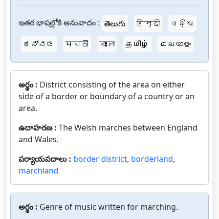
ఇతర భాషల్లోకి అనువాదం :
తెలుగు
हिन्दी
ଓଡ଼ିଆ
ಕನ್ನಡ
मराठी
বাংলা
தமிழ்
മലയാളം
అర్థం :
District consisting of the area on either
side of a border or boundary of a country or an
area.
ఉదాహరణ :
The Welsh marches between England
and Wales.
పర్యాయపదాలు :
border district
,
borderland
,
marchland
అర్థం :
Genre of music written for marching.