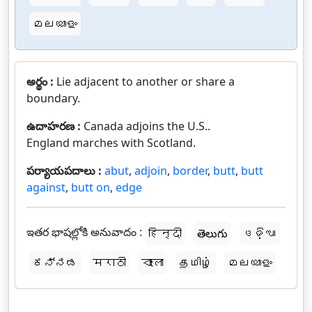
മലയാളം
అర్థం :
Lie adjacent to another or share a
boundary.
ఉదాహరణ :
Canada adjoins the U.S..
England marches with Scotland.
పర్యాయపదాలు :
abut
,
adjoin
,
border
,
butt
,
butt
against
,
butt on
,
edge
ఇతర భాషల్లోకి అనువాదం :
हिन्दी
తెలుగు
ଓଡ଼ିଆ
ಕನ್ನಡ
मराठी
বাংলা
தமிழ்
മലയാളം