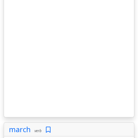
march
verb