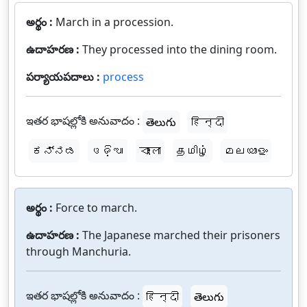
అర్థం :
March in a procession.
ఉదాహరణ :
They processed into the dining room.
పర్యాయపదాలు :
process
ఇతర భాషల్లోకి అనువాదం :
తెలుగు
हिन्दी
ಕನ್ನಡ
ଓଡ଼ିଆ
বাংলা
தமிழ்
മലയാളം
అర్థం :
Force to march.
ఉదాహరణ :
The Japanese marched their prisoners
through Manchuria.
ఇతర భాషల్లోకి అనువాదం :
हिन्दी
తెలుగు