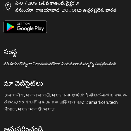
ఏ-౮ / ౫౦౪ ఒలివ కాఉంటీ, సైక్టర ౫
వసుంధరా, గాజియాబాద, ౨౦౧౦౧౨ ఉత్తర ప్రదేశ, భారత
సంస్థ
పరిచయం
గోప్యతా విధానం
ఉపయోగ నియమాలు
మమ్మల్ని సంప్రదించండి
మా వెబ్‌సైట్‌లు
अमरकोश.भारत
मराठी.भारत
அகராதி.இந்தியா
നിഘണ്ടു.ഭാരതം
ನಿಘಂಟು.ಭಾರತ
ଅଭିଧାନ.ଭାରତ
অভিধান.ভারত
amarkosh.tech
चौपाल.भारत
सारथी.भारत
అనుసరించండి