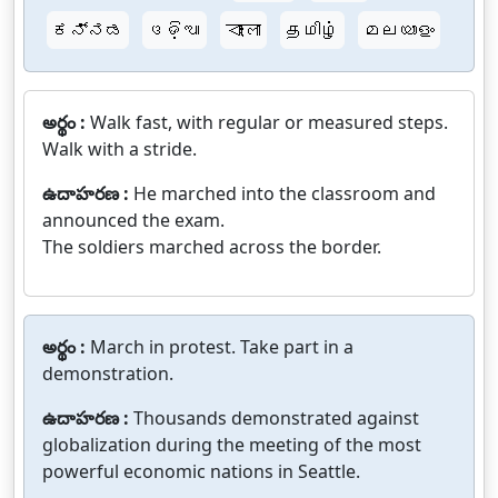
ಕನ್ನಡ
ଓଡ଼ିଆ
বাংলা
தமிழ்
മലയാളം
అర్థం :
Walk fast, with regular or measured steps.
Walk with a stride.
ఉదాహరణ :
He marched into the classroom and
announced the exam.
The soldiers marched across the border.
అర్థం :
March in protest. Take part in a
demonstration.
ఉదాహరణ :
Thousands demonstrated against
globalization during the meeting of the most
powerful economic nations in Seattle.