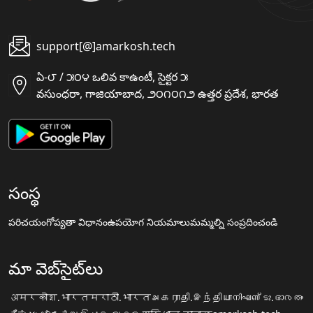
support[@]amarkosh.tech
ఏ-౮ / ౫౦౪ ఒలివ కాఉంటీ, సైక్టర ౫
వసుంధరా, గాజియాబాద, ౨౦౧౦౧౨ ఉత్తర ప్రదేశ, భారత
సంస్థ
పరిచయం
గోప్యతా విధానం
ఉపయోగ నియమాలు
మమ్మల్ని సంప్రదించండి
మా వెబ్‌సైట్‌లు
अमरकोश.भारत
मराठी.भारत
அகராதி.இந்தியா
നിഘണ്ടു.ഭാരതം