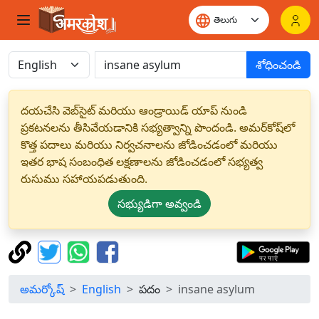
శోధించండి
దయచేసి వెబ్‌సైట్ మరియు ఆండ్రాయిడ్ యాప్ నుండి
ప్రకటనలను తీసివేయడానికి సభ్యత్వాన్ని పొందండి. అమర్‌కోష్‌లో
కొత్త పదాలు మరియు నిర్వచనాలను జోడించడంలో మరియు
ఇతర భాష సంబంధిత లక్షణాలను జోడించడంలో సభ్యత్వ
రుసుము సహాయపడుతుంది.
సభ్యుడిగా అవ్వండి
అమర్కోష్
English
పదం
insane asylum