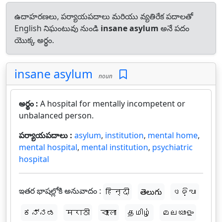
ఉదాహరణలు, పర్యాయపదాలు మరియు వ్యతిరేక పదాలతో
English నిఘంటువు నుండి
insane asylum
అనే పదం
యొక్క అర్థం.
insane asylum
noun
అర్థం :
A hospital for mentally incompetent or
unbalanced person.
పర్యాయపదాలు :
asylum
,
institution
,
mental home
,
mental hospital
,
mental institution
,
psychiatric
hospital
ఇతర భాషల్లోకి అనువాదం :
हिन्दी
తెలుగు
ଓଡ଼ିଆ
ಕನ್ನಡ
मराठी
বাংলা
தமிழ்
മലയാളം