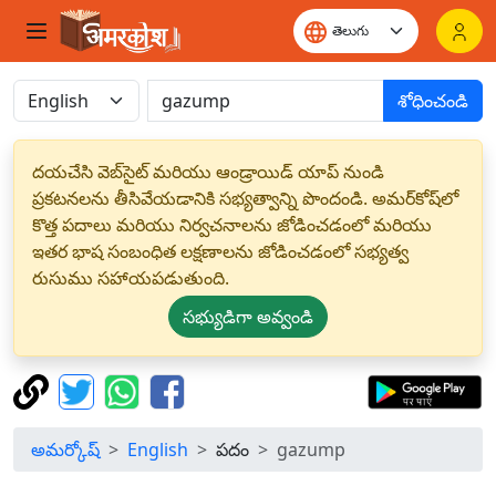
శోధించండి
దయచేసి వెబ్‌సైట్ మరియు ఆండ్రాయిడ్ యాప్ నుండి
ప్రకటనలను తీసివేయడానికి సభ్యత్వాన్ని పొందండి. అమర్‌కోష్‌లో
కొత్త పదాలు మరియు నిర్వచనాలను జోడించడంలో మరియు
ఇతర భాష సంబంధిత లక్షణాలను జోడించడంలో సభ్యత్వ
రుసుము సహాయపడుతుంది.
సభ్యుడిగా అవ్వండి
అమర్కోష్
English
పదం
gazump