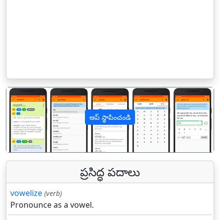
ఆప్ స్థాపించండి
पिछला
अगल
ప్రసిద్ధ పదాలు
vowelize
(verb)
Pronounce as a vowel.