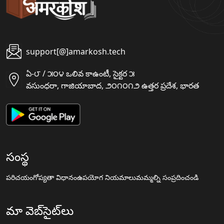
support[@]amarkosh.tech
ఏ-౮ / ౫౦౪ ఒలివ కాఉంటీ, సైక్టర ౫
వసుంధరా, గాజియాబాద, ౨౦౧౦౧౨ ఉత్తర ప్రదేశ, భారత
సంస్థ
పరిచయం
గోప్యతా విధానం
ఉపయోగ నియమాలు
మమ్మల్ని సంప్రదించండి
మా వెబ్‌సైట్‌లు