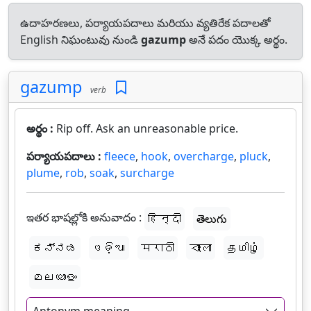
ఉదాహరణలు, పర్యాయపదాలు మరియు వ్యతిరేక పదాలతో
English నిఘంటువు నుండి
gazump
అనే పదం యొక్క అర్థం.
gazump
verb
అర్థం :
Rip off. Ask an unreasonable price.
పర్యాయపదాలు :
fleece
,
hook
,
overcharge
,
pluck
,
plume
,
rob
,
soak
,
surcharge
ఇతర భాషల్లోకి అనువాదం :
हिन्दी
తెలుగు
ಕನ್ನಡ
ଓଡ଼ିଆ
मराठी
বাংলা
தமிழ்
മലയാളം