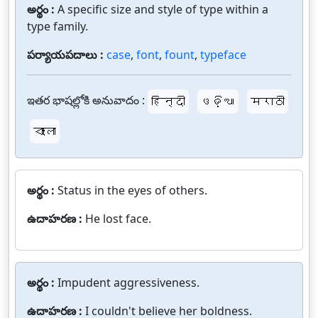
అర్థం :
A specific size and style of type within a
type family.
పర్యాయపదాలు :
case
,
font
,
fount
,
typeface
ఇతర భాషల్లోకి అనువాదం :
हिन्दी
ଓଡ଼ିଆ
मराठी
বাংলা
అర్థం :
Status in the eyes of others.
ఉదాహరణ :
He lost face.
అర్థం :
Impudent aggressiveness.
ఉదాహరణ :
I couldn't believe her boldness.