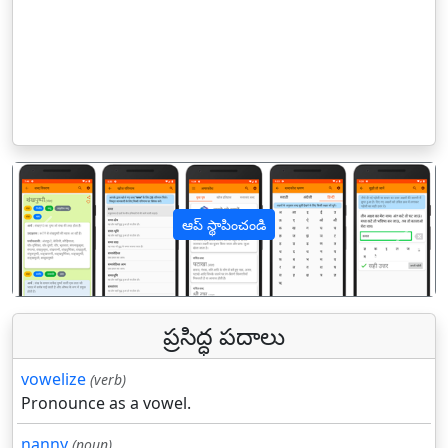
ఆప్ స్థాపించండి
पिछला
अगल
ప్రసిద్ధ పదాలు
vowelize
(verb)
Pronounce as a vowel.
nanny
(noun)