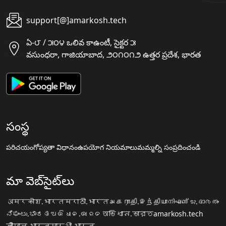
support[@]amarkosh.tech
ఏ-౮ / ౫౦౪ ఒలివ కాఉంటీ, సైక్టర ౫
వసుంధరా, గాజియాబాద, ౨౦౧౦౧౨ ఉత్తర ప్రదేశ, భారత
సంస్థ
పరిచయం
గోప్యతా విధానం
ఉపయోగ నియమాలు
మమ్మల్ని సంప్రదించండి
మా వెబ్‌సైట్‌లు
अमरकोश.भारत
मराठी.भारत
அகராதி.இந்தியா
നിഘണ്ടു.ഭാരതം
ನಿಘಂಟು.ಭಾರತ
ଅଭିଧାନ.ଭାରତ
অভিধান.ভারত
amarkosh.tech
चौपाल.भारत
सारथी.भारत