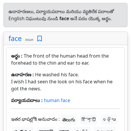
ఉదాహరణలు, పర్యాయపదాలు మరియు వ్యతిరేక పదాలతో
English నిఘంటువు నుండి
face
అనే పదం యొక్క అర్థం.
face
noun
అర్థం :
The front of the human head from the
forehead to the chin and ear to ear.
ఉదాహరణ :
He washed his face.
I wish I had seen the look on his face when he
got the news.
పర్యాయపదాలు :
human face
ఇతర భాషల్లోకి అనువాదం :
తెలుగు
हिन्दी
ଓଡ଼ିଆ