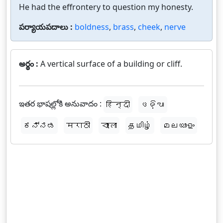
He had the effrontery to question my honesty.
పర్యాయపదాలు :
boldness
,
brass
,
cheek
,
nerve
అర్థం :
A vertical surface of a building or cliff.
ఇతర భాషల్లోకి అనువాదం :
हिन्दी
ଓଡ଼ିଆ
ಕನ್ನಡ
मराठी
বাংলা
தமிழ்
മലയാളം