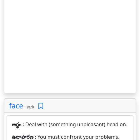
face
verb
అర్థం :
Deal with (something unpleasant) head on.
ఉదాహరణ :
You must confront your problems.