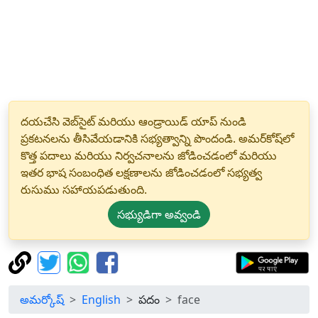
దయచేసి వెబ్‌సైట్ మరియు ఆండ్రాయిడ్ యాప్ నుండి
ప్రకటనలను తీసివేయడానికి సభ్యత్వాన్ని పొందండి. అమర్‌కోష్‌లో
కొత్త పదాలు మరియు నిర్వచనాలను జోడించడంలో మరియు
ఇతర భాష సంబంధిత లక్షణాలను జోడించడంలో సభ్యత్వ
రుసుము సహాయపడుతుంది.
సభ్యుడిగా అవ్వండి
అమర్కోష్
English
పదం
face