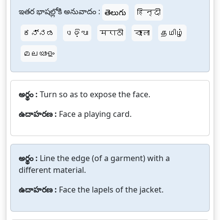
ఇతర భాషల్లోకి అనువాదం :
తెలుగు
हिन्दी
ಕನ್ನಡ
ଓଡ଼ିଆ
मराठी
বাংলা
தமிழ்
മലയാളം
అర్థం :
Turn so as to expose the face.
ఉదాహరణ :
Face a playing card.
అర్థం :
Line the edge (of a garment) with a
different material.
ఉదాహరణ :
Face the lapels of the jacket.