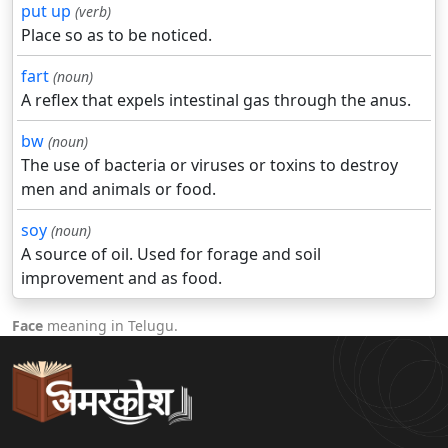
put up
(verb)
Place so as to be noticed.
fart
(noun)
A reflex that expels intestinal gas through the anus.
bw
(noun)
The use of bacteria or viruses or toxins to destroy
men and animals or food.
soy
(noun)
A source of oil. Used for forage and soil
improvement and as food.
Face
meaning in Telugu.