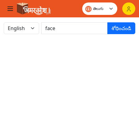
శోధించండి