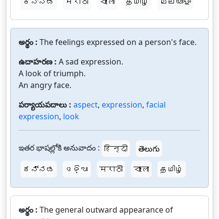
ಕನ್ನಡ
मराठी
বাংলা
தமிழ்
മലയാളം
అర్థం :
The feelings expressed on a person's face.
ఉదాహరణ :
A sad expression.
A look of triumph.
An angry face.
పర్యాయపదాలు :
aspect
,
expression
,
facial
expression
,
look
ఇతర భాషల్లోకి అనువాదం :
हिन्दी
తెలుగు
ಕನ್ನಡ
ଓଡ଼ିଆ
मराठी
বাংলা
தமிழ்
అర్థం :
The general outward appearance of