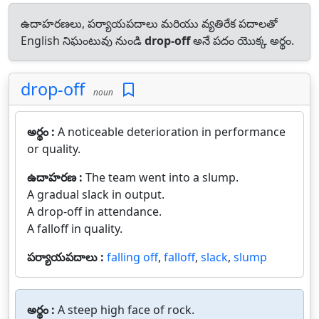
ఉదాహరణలు, పర్యాయపదాలు మరియు వ్యతిరేక పదాలతో
English నిఘంటువు నుండి
drop-off
అనే పదం యొక్క అర్థం.
drop-off
noun
అర్థం :
A noticeable deterioration in performance
or quality.
ఉదాహరణ :
The team went into a slump.
A gradual slack in output.
A drop-off in attendance.
A falloff in quality.
పర్యాయపదాలు :
falling off
,
falloff
,
slack
,
slump
అర్థం :
A steep high face of rock.