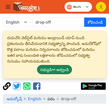
శోధించండి
దయచేసి వెబ్‌సైట్ మరియు ఆండ్రాయిడ్ యాప్ నుండి
ప్రకటనలను తీసివేయడానికి సభ్యత్వాన్ని పొందండి. అమర్‌కోష్‌లో
కొత్త పదాలు మరియు నిర్వచనాలను జోడించడంలో మరియు
ఇతర భాష సంబంధిత లక్షణాలను జోడించడంలో సభ్యత్వ
రుసుము సహాయపడుతుంది.
సభ్యుడిగా అవ్వండి
అమర్కోష్
English
పదం
drop-off