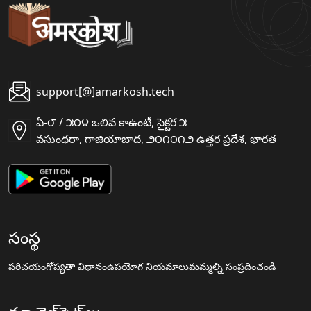
support[@]amarkosh.tech
ఏ-౮ / ౫౦౪ ఒలివ కాఉంటీ, సైక్టర ౫
వసుంధరా, గాజియాబాద, ౨౦౧౦౧౨ ఉత్తర ప్రదేశ, భారత
సంస్థ
పరిచయం
గోప్యతా విధానం
ఉపయోగ నియమాలు
మమ్మల్ని సంప్రదించండి