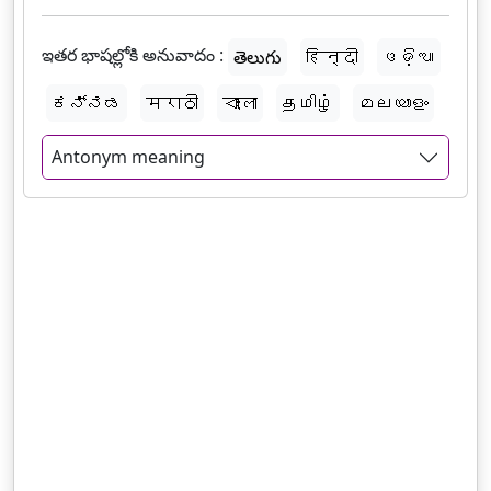
ఇతర భాషల్లోకి అనువాదం :
తెలుగు
हिन्दी
ଓଡ଼ିଆ
ಕನ್ನಡ
मराठी
বাংলা
தமிழ்
മലയാളം
Antonym meaning