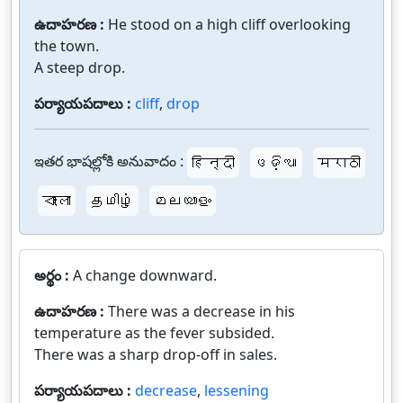
ఉదాహరణ :
He stood on a high cliff overlooking
the town.
A steep drop.
పర్యాయపదాలు :
cliff
,
drop
ఇతర భాషల్లోకి అనువాదం :
हिन्दी
ଓଡ଼ିଆ
मराठी
বাংলা
தமிழ்
മലയാളം
అర్థం :
A change downward.
ఉదాహరణ :
There was a decrease in his
temperature as the fever subsided.
There was a sharp drop-off in sales.
పర్యాయపదాలు :
decrease
,
lessening