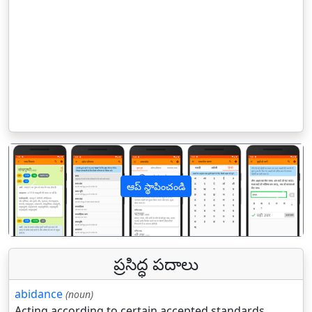
ఆప్ స్థాపించండి
पिछला
अगल
ప్రసిద్ధ పదాలు
abidance
(noun)
Acting according to certain accepted standards.