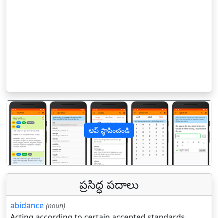
ఆప్ స్థాపించండి
पिछला
अगल
ప్రసిద్ధ పదాలు
abidance
(noun)
Acting according to certain accepted standards.