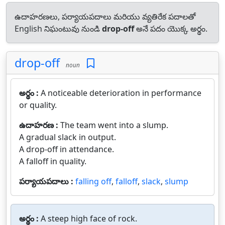
ఉదాహరణలు, పర్యాయపదాలు మరియు వ్యతిరేక పదాలతో
English నిఘంటువు నుండి
drop-off
అనే పదం యొక్క అర్థం.
drop-off
noun
అర్థం :
A noticeable deterioration in performance
or quality.
ఉదాహరణ :
The team went into a slump.
A gradual slack in output.
A drop-off in attendance.
A falloff in quality.
పర్యాయపదాలు :
falling off
,
falloff
,
slack
,
slump
అర్థం :
A steep high face of rock.