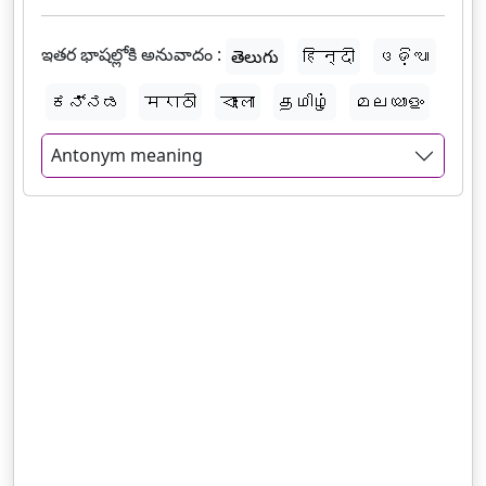
ఇతర భాషల్లోకి అనువాదం :
తెలుగు
हिन्दी
ଓଡ଼ିଆ
ಕನ್ನಡ
मराठी
বাংলা
தமிழ்
മലയാളം
Antonym meaning