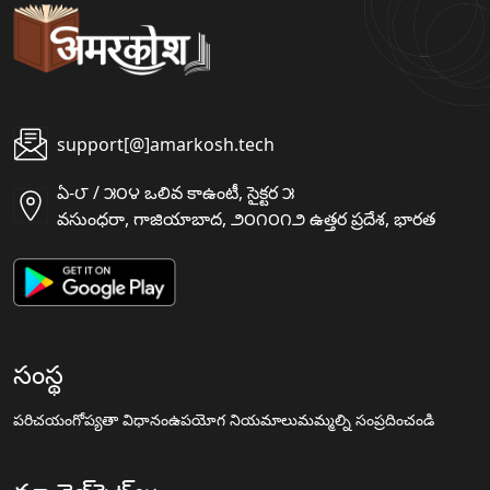
support[@]amarkosh.tech
ఏ-౮ / ౫౦౪ ఒలివ కాఉంటీ, సైక్టర ౫
వసుంధరా, గాజియాబాద, ౨౦౧౦౧౨ ఉత్తర ప్రదేశ, భారత
సంస్థ
పరిచయం
గోప్యతా విధానం
ఉపయోగ నియమాలు
మమ్మల్ని సంప్రదించండి