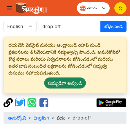
శోధించండి
దయచేసి వెబ్‌సైట్ మరియు ఆండ్రాయిడ్ యాప్ నుండి
ప్రకటనలను తీసివేయడానికి సభ్యత్వాన్ని పొందండి. అమర్‌కోష్‌లో
కొత్త పదాలు మరియు నిర్వచనాలను జోడించడంలో మరియు
ఇతర భాష సంబంధిత లక్షణాలను జోడించడంలో సభ్యత్వ
రుసుము సహాయపడుతుంది.
సభ్యుడిగా అవ్వండి
అమర్కోష్
English
పదం
drop-off