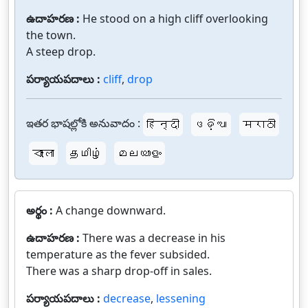
ఉదాహరణ :
He stood on a high cliff overlooking
the town.
A steep drop.
పర్యాయపదాలు :
cliff
,
drop
ఇతర భాషల్లోకి అనువాదం :
हिन्दी
ଓଡ଼ିଆ
मराठी
বাংলা
தமிழ்
മലയാളം
అర్థం :
A change downward.
ఉదాహరణ :
There was a decrease in his
temperature as the fever subsided.
There was a sharp drop-off in sales.
పర్యాయపదాలు :
decrease
,
lessening