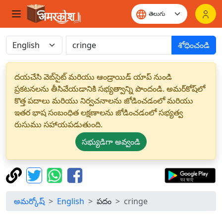
శోధించండి
దయచేసి వెబ్‌సైట్ మరియు ఆండ్రాయిడ్ యాప్ నుండి
ప్రకటనలను తీసివేయడానికి సభ్యత్వాన్ని పొందండి. అమర్‌కోష్‌లో
కొత్త పదాలు మరియు నిర్వచనాలను జోడించడంలో మరియు
ఇతర భాష సంబంధిత లక్షణాలను జోడించడంలో సభ్యత్వ
రుసుము సహాయపడుతుంది.
సభ్యుడిగా అవ్వండి
అమర్కోష్
English
పదం
cringe