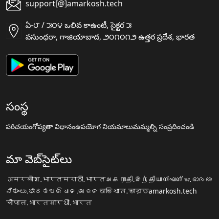
support[@]amarkosh.tech
ఏ-౮ / ౫౦౪ ఒలివ కాఉంటీ, సైక్టర ౫
వసుంధరా, గాజియాబాద, ౨౦౧౦౧౨ ఉత్తర ప్రదేశ, భారత
సంస్థ
పరిచయం
గోప్యతా విధానం
ఉపయోగ నియమాలు
మమ్మల్ని సంప్రదించండి
మా వెబ్‌సైట్‌లు
अमरकोश.भारत
मराठी.भारत
அகராதி.இந்தியா
നിഘണ്ടു.ഭാരതം
ನಿಘಂಟು.ಭಾರತ
ଅଭିଧାନ.ଭାରତ
অভিধান.ভারত
amarkosh.tech
चौपाल.भारत
सारथी.भारत