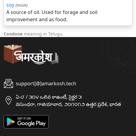
soy
(noun)
A source of oil. Used for forage and soil
improvement and as food.
Condone
meaning in Telugu.
support[@]amarkosh.tech
ఏ-౮ / ౫౦౪ ఒలివ కాఉంటీ, సైక్టర ౫
వసుంధరా, గాజియాబాద, ౨౦౧౦౧౨ ఉత్తర ప్రదేశ, భారత