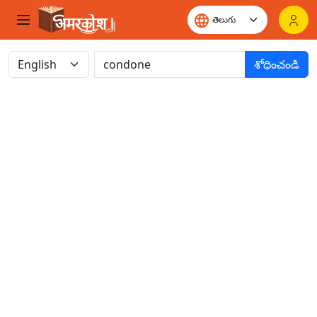
శోధించండి