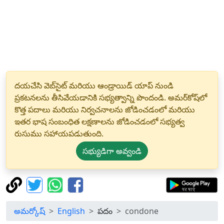
దయచేసి వెబ్‌సైట్ మరియు ఆండ్రాయిడ్ యాప్ నుండి
ప్రకటనలను తీసివేయడానికి సభ్యత్వాన్ని పొందండి. అమర్‌కోష్‌లో
కొత్త పదాలు మరియు నిర్వచనాలను జోడించడంలో మరియు
ఇతర భాష సంబంధిత లక్షణాలను జోడించడంలో సభ్యత్వ
రుసుము సహాయపడుతుంది.
సభ్యుడిగా అవ్వండి
అమర్కోష్
English
పదం
condone