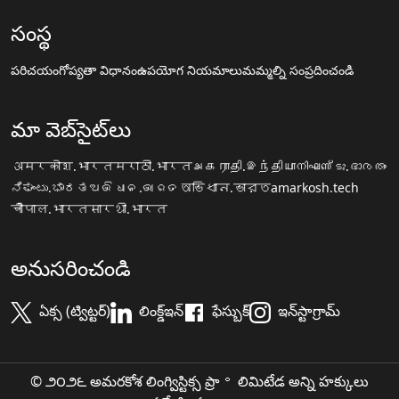
సంస్థ
పరిచయం
గోప్యతా విధానం
ఉపయోగ నియమాలు
మమ్మల్ని సంప్రదించండి
మా వెబ్‌సైట్‌లు
अमरकोश.भारत
मराठी.भारत
அகராதி.இந்தியா
നിഘണ്ടു.ഭാരതം
ನಿಘಂಟು.ಭಾರತ
ଅଭିଧାନ.ଭାରତ
অভিধান.ভারত
amarkosh.tech
चौपाल.भारत
सारथी.भारत
అనుసరించండి
ఏక్స (ట్విట్టర్)
లింక్డ్ఇన్
ఫేస్బుక్
ఇన్‌స్టాగ్రామ్
© ౨౦౨౬ అమరకోశ లింగ్విస్టిక్స ప్రా॰ లిమిటేడ అన్ని హక్కులు