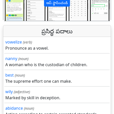
ఆప్ స్థాపించండి
पिछला
अगल
ప్రసిద్ధ పదాలు
vowelize
(verb)
Pronounce as a vowel.
nanny
(noun)
A woman who is the custodian of children.
best
(noun)
The supreme effort one can make.
wily
(adjective)
Marked by skill in deception.
abidance
(noun)