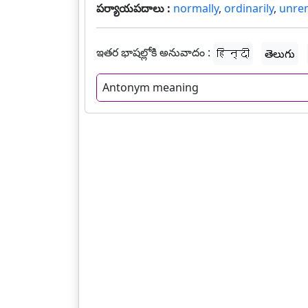
పర్యాయపదాలు :
normally
,
ordinarily
,
unre
ఇతర భాషల్లోకి అనువాదం :
हिन्दी
తెలుగు
Antonym meaning