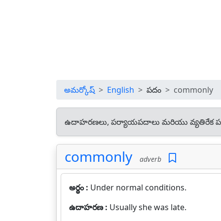
అమర్కోష్
English
పదం
commonly
ఉదాహరణలు, పర్యాయపదాలు మరియు వ్యతిరేక ప
commonly
adverb
అర్థం :
Under normal conditions.
ఉదాహరణ :
Usually she was late.