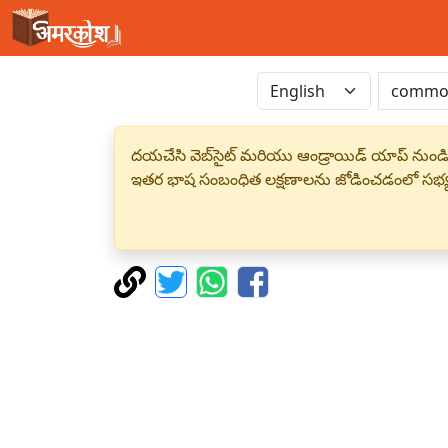
దయచేసి వెబ్‌సైట్ మరియు ఆండ్రాయిడ్ యాప్ నుండి
ఇతర భాష సంబంధిత లక్షణాలను జోడించడంలో సభ