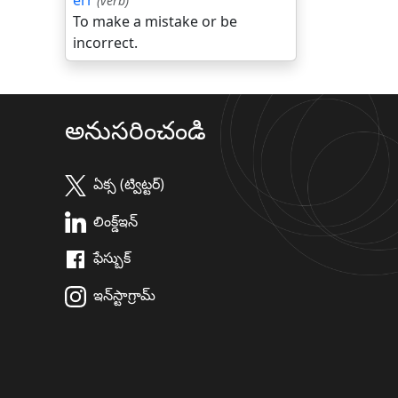
err
(verb)
To make a mistake or be
incorrect.
అనుసరించండి
ఏక్స (ట్విట్టర్)
లింక్డ్ఇన్
ఫేస్బుక్
ఇన్‌స్టాగ్రామ్