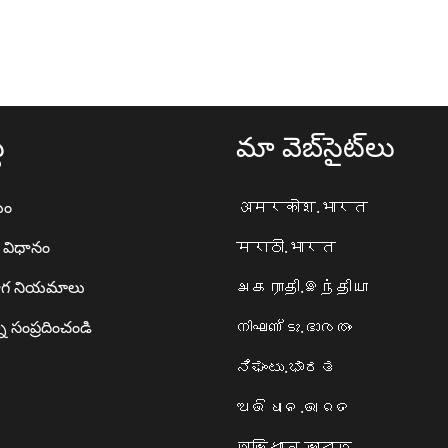
థ
మా వెబ్‌సైట్‌లు
యం
अमरकोश.भारत
ా విధానం
मराठी.भारत
గ నియమాలు
அகராதி.இந்தியா
ి సంప్రదించండి
നിഘണ്ടു.ഭാരതം
ನಿಘಂಟು.ಭಾರತ
ଅଭିଧାନ.ଭାରତ
অভিধান.ভারত