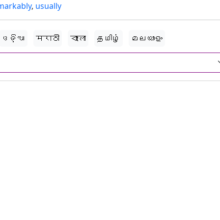
markably
,
usually
ଓଡ଼ିଆ
मराठी
বাংলা
தமிழ்
മലയാളം