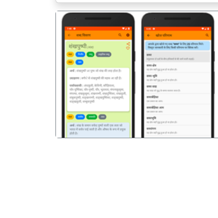
पिछला