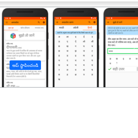
अ
ఆప్ స్థాపించండి