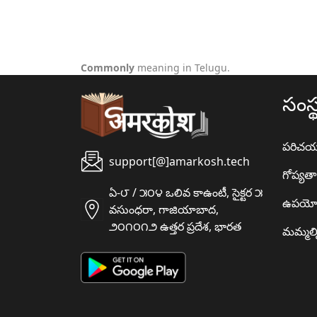
Commonly
meaning in Telugu.
సంస్
పరిచ
support[@]amarkosh.tech
గోప్యత
ఏ-౮ / ౫౦౪ ఒలివ కాఉంటీ, సైక్టర ౫
ఉపయో
వసుంధరా, గాజియాబాద,
౨౦౧౦౧౨ ఉత్తర ప్రదేశ, భారత
మమ్మల్న