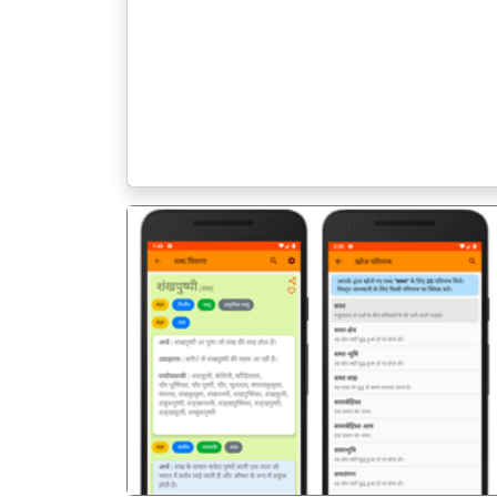
पिछला