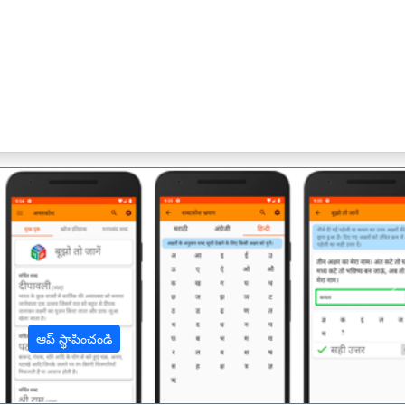
अ
ఆప్ స్థాపించండి