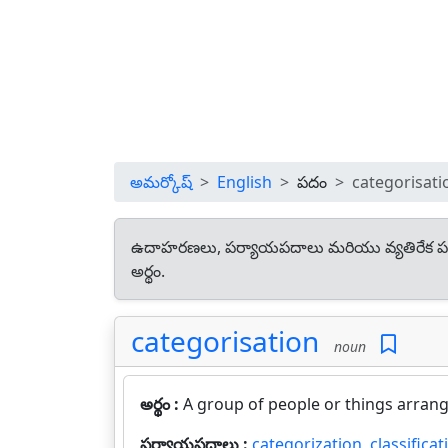
అమర్కోష్
English
పదం
categorisati
ఉదాహరణలు, పర్యాయపదాలు మరియు వ్యతిరేక ప
అర్థం.
categorisation
noun
అర్థం :
A group of people or things arrang
పర్యాయపదాలు :
categorization
,
classificat