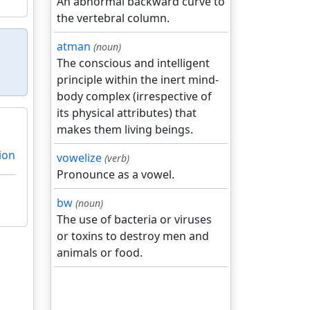
An abnormal backward curve to
the vertebral column.
atman
(noun)
The conscious and intelligent
principle within the inert mind-
body complex (irrespective of
its physical attributes) that
makes them living beings.
ion
vowelize
(verb)
Pronounce as a vowel.
bw
(noun)
The use of bacteria or viruses
or toxins to destroy men and
animals or food.