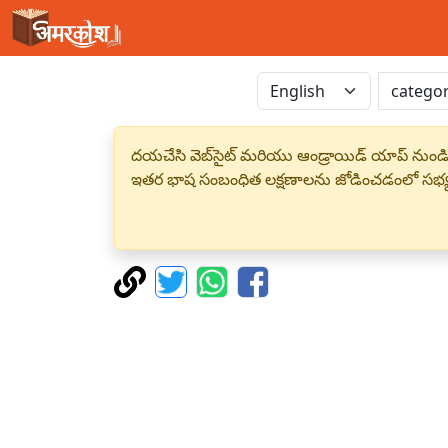
దయచేసి వెబ్‌సైట్ మరియు ఆండ్రాయిడ్ యాప్ నుండి
ఇతర భాష సంబంధిత లక్షణాలను జోడించడంలో సభ