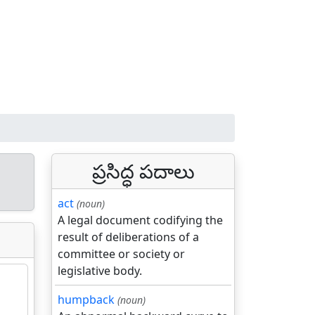
ప్రసిద్ధ పదాలు
act
(noun)
A legal document codifying the
result of deliberations of a
committee or society or
legislative body.
humpback
(noun)