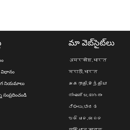
థ
మా వెబ్‌సైట్‌లు
యం
अमरकोश.भारत
ా విధానం
मराठी.भारत
గ నియమాలు
அகராதி.இந்தியா
ి సంప్రదించండి
നിഘണ്ടു.ഭാരതം
ನಿಘಂಟು.ಭಾರತ
ଅଭିଧାନ.ଭାରତ
অভিধান.ভারত