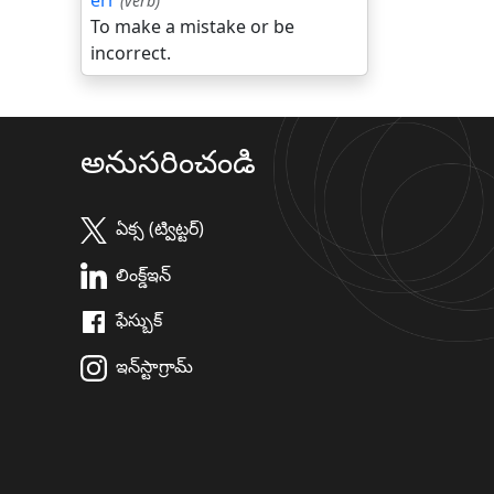
err
(verb)
To make a mistake or be
incorrect.
అనుసరించండి
ఏక్స (ట్విట్టర్)
లింక్డ్ఇన్
ఫేస్బుక్
ఇన్‌స్టాగ్రామ్