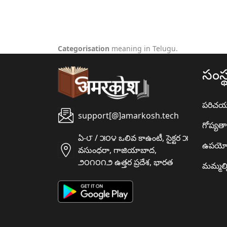
Categorisation
meaning in Telugu.
సంస్
పరిచ
support[@]amarkosh.tech
గోప్యత
ఏ-౮ / ౫౦౪ ఒలివ కాఉంటీ, సైక్టర ౫
ఉపయో
వసుంధరా, గాజియాబాద,
౨౦౧౦౧౨ ఉత్తర ప్రదేశ, భారత
మమ్మల్న