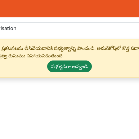
 ప్రకటనలను తీసివేయడానికి సభ్యత్వాన్ని పొందండి. అమర్‌కోష్‌లో కొత
్యత్వ రుసుము సహాయపడుతుంది.
సభ్యుడిగా అవ్వండి