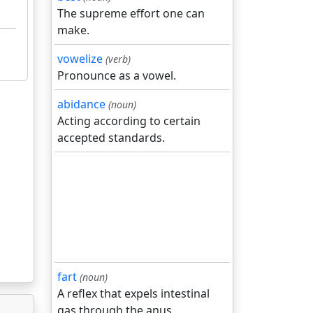
The supreme effort one can
make.
vowelize
(verb)
Pronounce as a vowel.
abidance
(noun)
Acting according to certain
accepted standards.
fart
(noun)
A reflex that expels intestinal
gas through the anus.