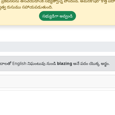
 ప్రకటనలను తీసివేయడానికి సభ్యత్వాన్ని పొందండి. అమర్‌కోష్‌లో కొత
్యత్వ రుసుము సహాయపడుతుంది.
సభ్యుడిగా అవ్వండి
దాలతో English నిఘంటువు నుండి
blazing
అనే పదం యొక్క అర్థం.