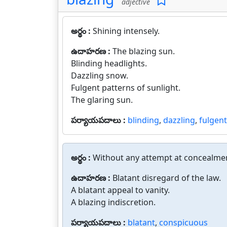
adjective
అర్థం :
Shining intensely.
ఉదాహరణ :
The blazing sun.
Blinding headlights.
Dazzling snow.
Fulgent patterns of sunlight.
The glaring sun.
పర్యాయపదాలు :
blinding
,
dazzling
,
fulgent
అర్థం :
Without any attempt at concealmen
ఉదాహరణ :
Blatant disregard of the law.
A blatant appeal to vanity.
A blazing indiscretion.
పర్యాయపదాలు :
blatant
,
conspicuous