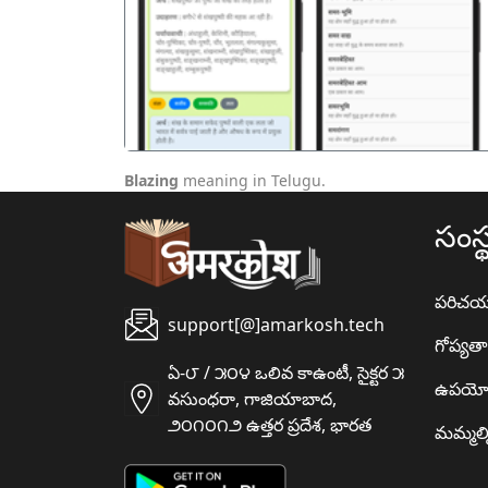
पिछला
Blazing
meaning in Telugu.
సంస్
పరిచ
support[@]amarkosh.tech
గోప్యత
ఏ-౮ / ౫౦౪ ఒలివ కాఉంటీ, సైక్టర ౫
ఉపయో
వసుంధరా, గాజియాబాద,
౨౦౧౦౧౨ ఉత్తర ప్రదేశ, భారత
మమ్మల్న