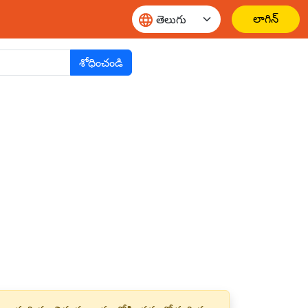
లాగిన్
శోధించండి