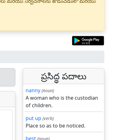
్త పదాలు మరియు నిర్వచనాలను జోడించడంలో మరియు
ప్రసిద్ధ పదాలు
nanny
(noun)
A woman who is the custodian
of children.
put up
(verb)
Place so as to be noticed.
best
(noun)