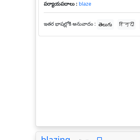
పర్యాయపదాలు :
blaze
ఇతర భాషల్లోకి అనువాదం :
తెలుగు
हिन्दी
blazing