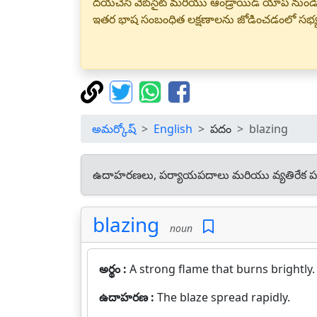
దయచేసి వెబ్‌సైట్ మరియు ఆండ్రాయిడ్ యాప్ నుండి
ఇతర భాష సంబంధిత లక్షణాలను జోడించడంలో సభ
అమర్కోష్
English
పదం
blazing
ఉదాహరణలు, పర్యాయపదాలు మరియు వ్యతిరేక ప
blazing
noun
అర్థం :
A strong flame that burns brightly.
ఉదాహరణ :
The blaze spread rapidly.