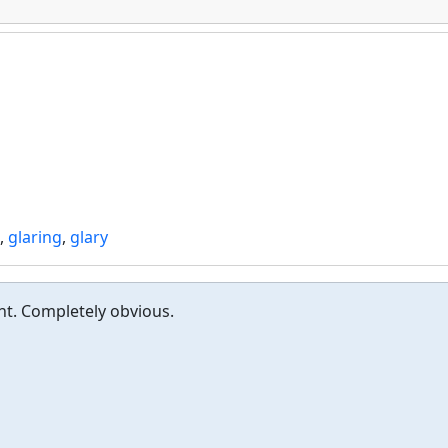
,
glaring
,
glary
t. Completely obvious.