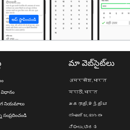
अ
ఆప్ స్థాపించండి
థ
మా వెబ్‌సైట్‌లు
యం
अमरकोश.भारत
ా విధానం
मराठी.भारत
గ నియమాలు
அகராதி.இந்தியா
ి సంప్రదించండి
നിഘണ്ടു.ഭാരതം
ನಿಘಂಟು.ಭಾರತ