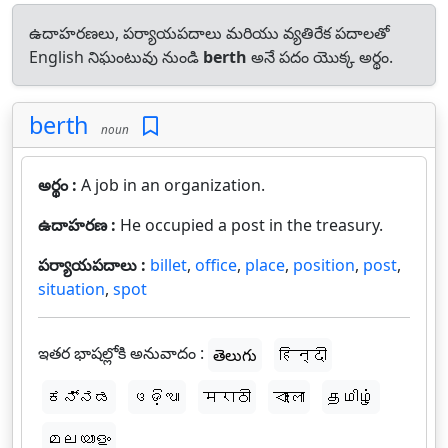
ఉదాహరణలు, పర్యాయపదాలు మరియు వ్యతిరేక పదాలతో
English నిఘంటువు నుండి
berth
అనే పదం యొక్క అర్థం.
berth
noun
అర్థం :
A job in an organization.
ఉదాహరణ :
He occupied a post in the treasury.
పర్యాయపదాలు :
billet
,
office
,
place
,
position
,
post
,
situation
,
spot
ఇతర భాషల్లోకి అనువాదం :
తెలుగు
हिन्दी
ಕನ್ನಡ
ଓଡ଼ିଆ
मराठी
বাংলা
தமிழ்
മലയാളം