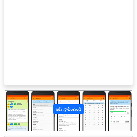
ఆప్ స్థాపించండి
पिछला
अगल