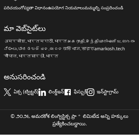
పరిచయం
గోప్యతా విధానం
ఉపయోగ నియమాలు
మమ్మల్ని సంప్రదించండి
మా వెబ్‌సైట్‌లు
अमरकोश.भारत
मराठी.भारत
அகராதி.இந்தியா
നിഘണ്ടു.ഭാരതം
ನಿಘಂಟು.ಭಾರತ
ଅଭିଧାନ.ଭାରତ
অভিধান.ভারত
amarkosh.tech
चौपाल.भारत
सारथी.भारत
అనుసరించండి
ఏక్స (ట్విట్టర్)
లింక్డ్ఇన్
ఫేస్బుక్
ఇన్‌స్టాగ్రామ్
© ౨౦౨౬ అమరకోశ లింగ్విస్టిక్స ప్రా॰ లిమిటేడ అన్ని హక్కులు
ప్రత్యేకించబడ్డాయి.