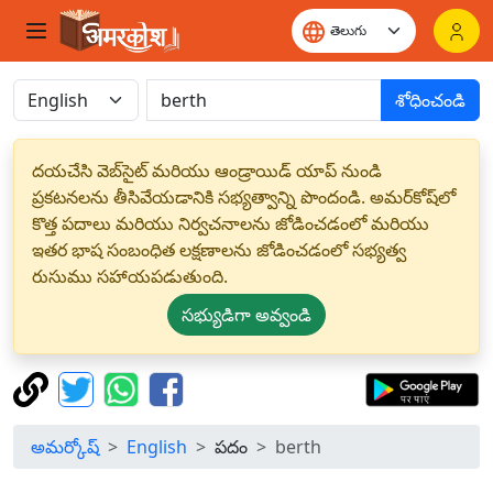
శోధించండి
దయచేసి వెబ్‌సైట్ మరియు ఆండ్రాయిడ్ యాప్ నుండి
ప్రకటనలను తీసివేయడానికి సభ్యత్వాన్ని పొందండి. అమర్‌కోష్‌లో
కొత్త పదాలు మరియు నిర్వచనాలను జోడించడంలో మరియు
ఇతర భాష సంబంధిత లక్షణాలను జోడించడంలో సభ్యత్వ
రుసుము సహాయపడుతుంది.
సభ్యుడిగా అవ్వండి
అమర్కోష్
English
పదం
berth