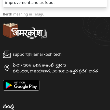
improvement and as food.
Berth
meaning in Telugu.
support[@]amarkosh.tech
ఏ-౮ / ౫౦౪ ఒలివ కాఉంటీ, సైక్టర ౫
వసుంధరా, గాజియాబాద, ౨౦౧౦౧౨ ఉత్తర ప్రదేశ, భారత
సంస్థ