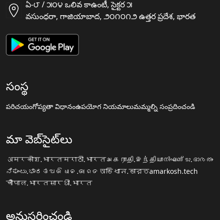
ఏ-౮ / ౫౦౪ ఒలివ కాఉంటీ, సైక్టర ౫
వసుంధరా, గాజియాబాద, ౨౦౧౦౧౨ ఉత్తర ప్రదేశ, భారత
సంస్థ
పరిచయం
గోప్యతా విధానం
ఉపయోగ నియమాలు
మమ్మల్ని సంప్రదించండి
మా వెబ్‌సైట్‌లు
अमरकोश.भारत
मराठी.भारत
அகராதி.இந்தியா
നിഘണ്ടു.ഭാരതം
ನಿಘಂಟು.ಭಾರತ
ଅଭିଧାନ.ଭାରତ
অভিধান.ভারত
amarkosh.tech
चौपाल.भारत
सारथी.भारत
అనుసరించండి