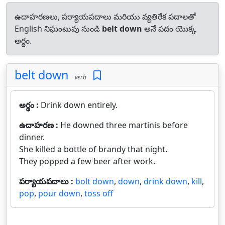
ఉదాహరణలు, పర్యాయపదాలు మరియు వ్యతిరేక పదాలతో
English నిఘంటువు నుండి
belt down
అనే పదం యొక్క
అర్థం.
belt down
verb
అర్థం :
Drink down entirely.
ఉదాహరణ :
He downed three martinis before
dinner.
She killed a bottle of brandy that night.
They popped a few beer after work.
పర్యాయపదాలు :
bolt down
,
down
,
drink down
,
kill
,
pop
,
pour down
,
toss off