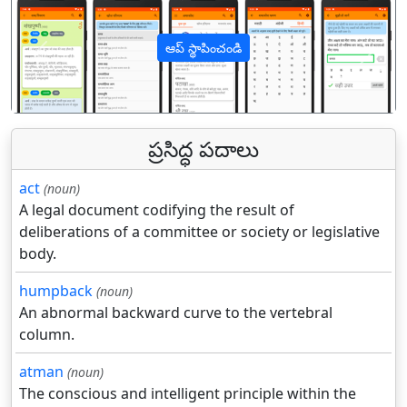
ఆప్ స్థాపించండి
पिछला
अगल
ప్రసిద్ధ పదాలు
act
(noun)
A legal document codifying the result of
deliberations of a committee or society or legislative
body.
humpback
(noun)
An abnormal backward curve to the vertebral
column.
atman
(noun)
The conscious and intelligent principle within the