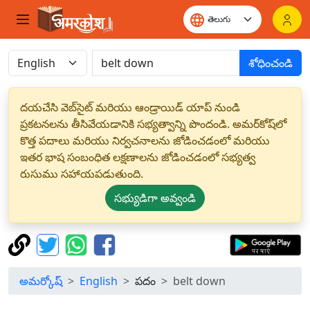
శోధించండి
దయచేసి వెబ్‌సైట్ మరియు ఆండ్రాయిడ్ యాప్ నుండి
ప్రకటనలను తీసివేయడానికి సభ్యత్వాన్ని పొందండి. అమర్‌కోష్‌లో
కొత్త పదాలు మరియు నిర్వచనాలను జోడించడంలో మరియు
ఇతర భాష సంబంధిత లక్షణాలను జోడించడంలో సభ్యత్వ
రుసుము సహాయపడుతుంది.
సభ్యుడిగా అవ్వండి
అమర్కోష్
English
పదం
belt down