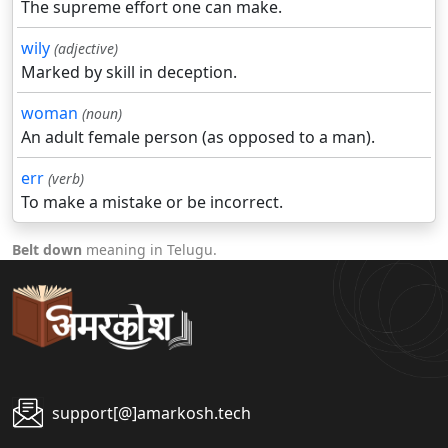
The supreme effort one can make.
wily
(adjective)
Marked by skill in deception.
woman
(noun)
An adult female person (as opposed to a man).
err
(verb)
To make a mistake or be incorrect.
Belt down
meaning in Telugu.
support[@]amarkosh.tech