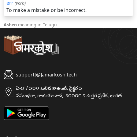
err
(verb)
To make a mistake or be incorrect.
Ashen
meaning in Telugu.
support[@]amarkosh.tech
ఏ-౮ / ౫౦౪ ఒలివ కాఉంటీ, సైక్టర ౫
వసుంధరా, గాజియాబాద, ౨౦౧౦౧౨ ఉత్తర ప్రదేశ, భారత