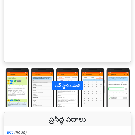
ఆప్ స్థాపించండి
पिछला
अगल
ప్రసిద్ధ పదాలు
act
(noun)