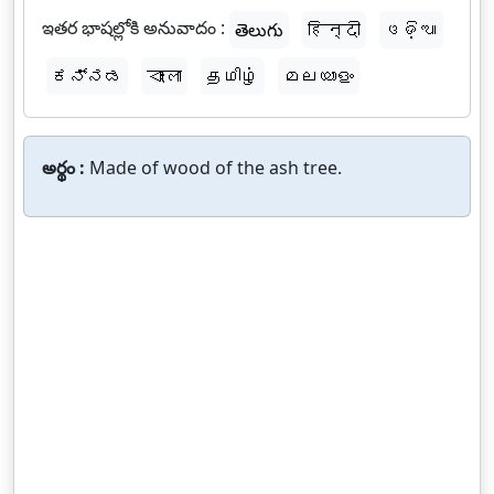
ఇతర భాషల్లోకి అనువాదం :
తెలుగు
हिन्दी
ଓଡ଼ିଆ
ಕನ್ನಡ
বাংলা
தமிழ்
മലയാളം
అర్థం :
Made of wood of the ash tree.