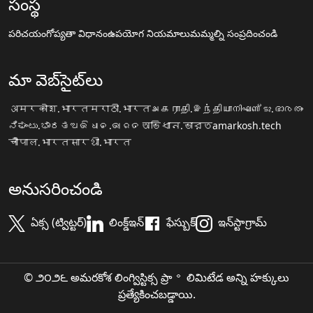
సంస్థ
పరిచయం
గోప్యతా విధానం
ఉపయోగ నియమాలు
మమ్మల్ని సంప్రదించండి
మా వెబ్‌సైట్‌లు
अमरकोश.भारत
मराठी.भारत
அகராதி.இந்தியா
നിഘണ്ടു.ഭാരതം
ನಿಘಂಟು.ಭಾರತ
ଅଭିଧାନ.ଭାରତ
অভিধান.ভারত
amarkosh.tech
चौपाल.भारत
सारथी.भारत
అనుసరించండి
ఏక్స (ట్విట్టర్)
లింక్డ్ఇన్
ఫేస్బుక్
ఇన్‌స్టాగ్రామ్
© ౨౦౨౬ అమరకోశ లింగ్విస్టిక్స ప్రా॰ లిమిటేడ అన్ని హక్కులు
ప్రత్యేకించబడ్డాయి.