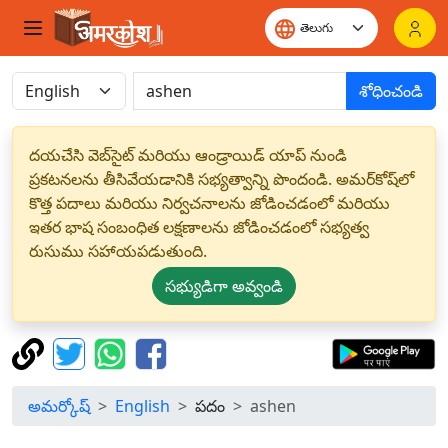
శోధించండి
దయచేసి వెబ్‌సైట్ మరియు ఆండ్రాయిడ్ యాప్ నుండి
ప్రకటనలను తీసివేయడానికి సభ్యత్వాన్ని పొందండి. అమర్‌కోష్‌లో
కొత్త పదాలు మరియు నిర్వచనాలను జోడించడంలో మరియు
ఇతర భాష సంబంధిత లక్షణాలను జోడించడంలో సభ్యత్వ
రుసుము సహాయపడుతుంది.
సభ్యుడిగా అవ్వండి
అమర్కోష్
English
పదం
ashen