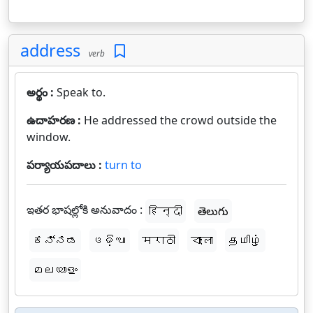
address
verb
అర్థం :
Speak to.
ఉదాహరణ :
He addressed the crowd outside the
window.
పర్యాయపదాలు :
turn to
ఇతర భాషల్లోకి అనువాదం :
हिन्दी
తెలుగు
ಕನ್ನಡ
ଓଡ଼ିଆ
मराठी
বাংলা
தமிழ்
മലയാളം