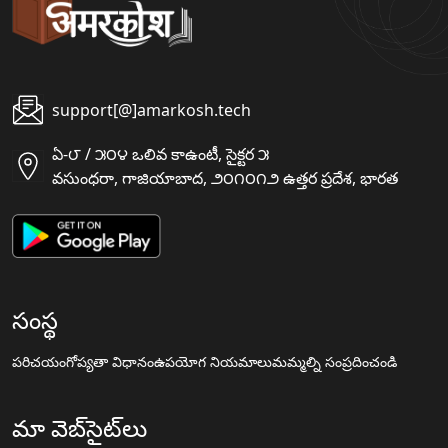
support[@]amarkosh.tech
ఏ-౮ / ౫౦౪ ఒలివ కాఉంటీ, సైక్టర ౫
వసుంధరా, గాజియాబాద, ౨౦౧౦౧౨ ఉత్తర ప్రదేశ, భారత
సంస్థ
పరిచయం
గోప్యతా విధానం
ఉపయోగ నియమాలు
మమ్మల్ని సంప్రదించండి
మా వెబ్‌సైట్‌లు