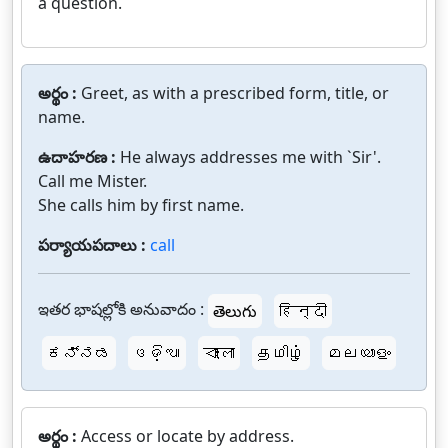
a question.
అర్థం :
Greet, as with a prescribed form, title, or
name.
ఉదాహరణ :
He always addresses me with `Sir'.
Call me Mister.
She calls him by first name.
పర్యాయపదాలు :
call
ఇతర భాషల్లోకి అనువాదం :
తెలుగు
हिन्दी
ಕನ್ನಡ
ଓଡ଼ିଆ
বাংলা
தமிழ்
മലയാളം
అర్థం :
Access or locate by address.