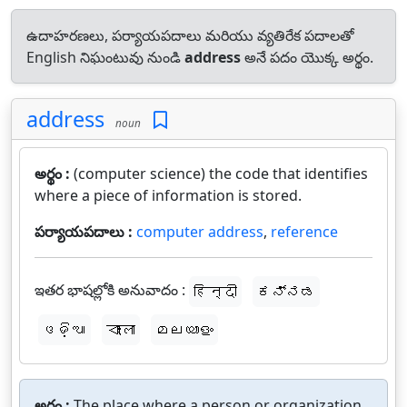
ఉదాహరణలు, పర్యాయపదాలు మరియు వ్యతిరేక పదాలతో
English నిఘంటువు నుండి
address
అనే పదం యొక్క అర్థం.
address
noun
అర్థం :
(computer science) the code that identifies
where a piece of information is stored.
పర్యాయపదాలు :
computer address
,
reference
ఇతర భాషల్లోకి అనువాదం :
हिन्दी
ಕನ್ನಡ
ଓଡ଼ିଆ
বাংলা
മലയാളം
అర్థం :
The place where a person or organization