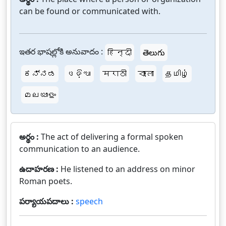
can be found or communicated with.
ఇతర భాషల్లోకి అనువాదం :
हिन्दी
తెలుగు
ಕನ್ನಡ
ଓଡ଼ିଆ
मराठी
বাংলা
தமிழ்
മലയാളം
అర్థం :
The act of delivering a formal spoken
communication to an audience.
ఉదాహరణ :
He listened to an address on minor
Roman poets.
పర్యాయపదాలు :
speech