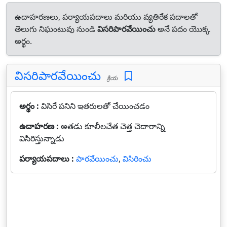
ఉదాహరణలు, పర్యాయపదాలు మరియు వ్యతిరేక పదాలతో
తెలుగు నిఘంటువు నుండి
విసరిపారవేయించు
అనే పదం యొక్క
అర్థం.
విసరిపారవేయించు
క్రియ
అర్థం :
విసిరే పనిని ఇతరులతో చేయించడం
ఉదాహరణ :
అతడు కూలీలచేత చెత్త చెదారాన్ని
విసిరిస్తున్నాడు
పర్యాయపదాలు :
పారవేయించు
,
విసిరించు