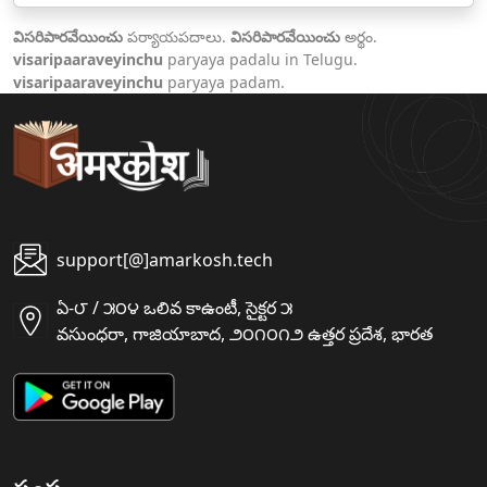
విసరిపారవేయించు
పర్యాయపదాలు.
విసరిపారవేయించు
అర్థం.
visaripaaraveyinchu
paryaya padalu in Telugu.
visaripaaraveyinchu
paryaya padam.
support[@]amarkosh.tech
ఏ-౮ / ౫౦౪ ఒలివ కాఉంటీ, సైక్టర ౫
వసుంధరా, గాజియాబాద, ౨౦౧౦౧౨ ఉత్తర ప్రదేశ, భారత