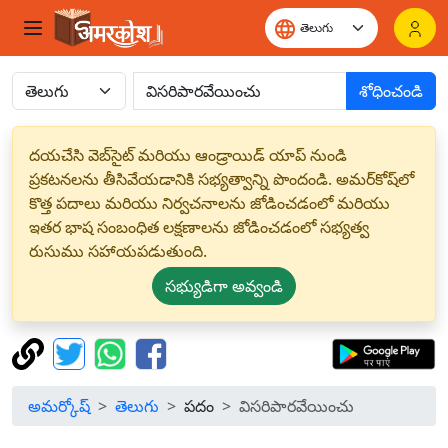
శోధించండి
దయచేసి వెబ్‌సైట్ మరియు ఆండ్రాయిడ్ యాప్ నుండి
ప్రకటనలను తీసివేయడానికి సభ్యత్వాన్ని పొందండి. అమర్‌కోష్‌లో
కొత్త పదాలు మరియు నిర్వచనాలను జోడించడంలో మరియు
ఇతర భాష సంబంధిత లక్షణాలను జోడించడంలో సభ్యత్వ
రుసుము సహాయపడుతుంది.
సభ్యుడిగా అవ్వండి
అమర్కోష్
తెలుగు
పదం
విసరిపారవేయించు