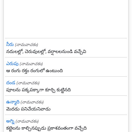
నీరు
(నామవాచకం)
నదులల్లో, చెరువులల్లో, వర్షాలలనుండి వచ్చేవి
ఎరుపు
(నామవాచకం)
ఆ రంగు రక్తం రంగులో ఉంటుంది
దండ
(నామవాచకం)
పూలను పక్కపక్కాగా కూర్చి కుట్టినది
ఉన్మాది
(నామవాచకం)
మెదడు పనిచేయనివాడు
అగ్ని
(నామవాచకం)
కట్టెలను కాల్చినప్పుడు ప్రకాశవంతంగా వచ్చేది