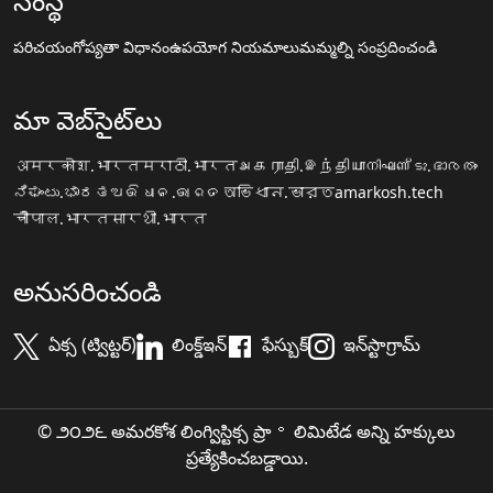
సంస్థ
పరిచయం
గోప్యతా విధానం
ఉపయోగ నియమాలు
మమ్మల్ని సంప్రదించండి
మా వెబ్‌సైట్‌లు
अमरकोश.भारत
मराठी.भारत
அகராதி.இந்தியா
നിഘണ്ടു.ഭാരതം
ನಿಘಂಟು.ಭಾರತ
ଅଭିଧାନ.ଭାରତ
অভিধান.ভারত
amarkosh.tech
चौपाल.भारत
सारथी.भारत
అనుసరించండి
ఏక్స (ట్విట్టర్)
లింక్డ్ఇన్
ఫేస్బుక్
ఇన్‌స్టాగ్రామ్
© ౨౦౨౬ అమరకోశ లింగ్విస్టిక్స ప్రా॰ లిమిటేడ అన్ని హక్కులు
ప్రత్యేకించబడ్డాయి.