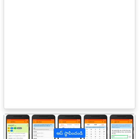
ఆప్ స్థాపించండి
पिछला
अगल