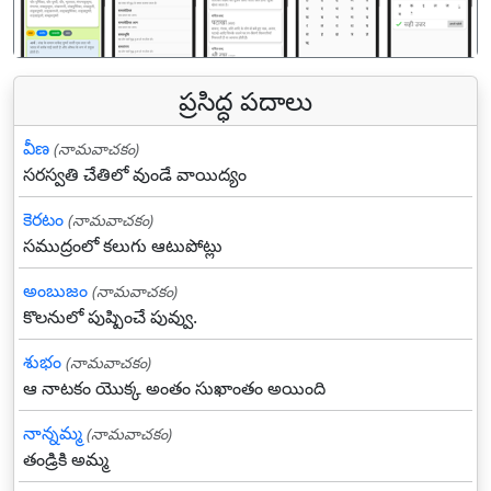
ప్రసిద్ధ పదాలు
వీణ
(నామవాచకం)
సరస్వతి చేతిలో వుండే వాయిద్యం
కెరటం
(నామవాచకం)
సముద్రంలో కలుగు ఆటుపోట్లు
అంబుజం
(నామవాచకం)
కొలనులో పుష్పించే పువ్వు.
శుభం
(నామవాచకం)
ఆ నాటకం యొక్క అంతం సుఖాంతం అయింది
నాన్నమ్మ
(నామవాచకం)
తండ్రికి అమ్మ