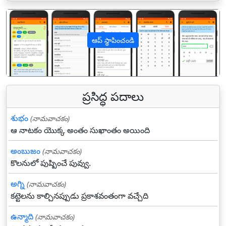
ఆప్ స్థాపించండి
पिछला
अगल
ప్రసిద్ధ పదాలు
శుభం
(నామవాచకం)
ఆ నాటకం యొక్క అంతం సుఖాంతం అయింది
అంబుజం
(నామవాచకం)
కొలనులో పుష్పించే పువ్వు.
అగ్ని
(నామవాచకం)
కట్టెలను కాల్చినప్పుడు ప్రకాశవంతంగా వచ్చేది
ఉన్మాది
(నామవాచకం)