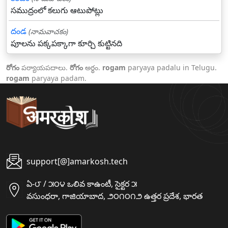
సముద్రంలో కలుగు ఆటుపోట్లు
దండ
(నామవాచకం)
పూలను పక్కపక్కాగా కూర్చి కుట్టినది
రోగం
పర్యాయపదాలు.
రోగం
అర్థం.
rogam
paryaya padalu in Telugu.
rogam
paryaya padam.
support[@]amarkosh.tech
ఏ-౮ / ౫౦౪ ఒలివ కాఉంటీ, సైక్టర ౫
వసుంధరా, గాజియాబాద, ౨౦౧౦౧౨ ఉత్తర ప్రదేశ, భారత