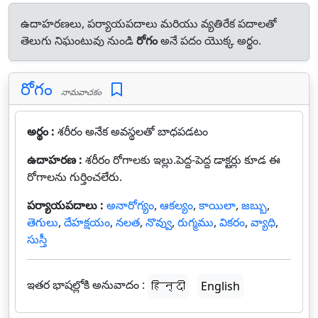
ఉదాహరణలు, పర్యాయపదాలు మరియు వ్యతిరేక పదాలతో
తెలుగు నిఘంటువు నుండి
రోగం
అనే పదం యొక్క అర్థం.
రోగం
నామవాచకం
అర్థం :
శరీరం అనేక అవస్థలతో బాధపడటం
ఉదాహరణ :
శరీరం రోగాలకు ఇల్లు.పెద్ద-పెద్ద డాక్టర్లు కూడ ఈ
రోగాలను గుర్తించలేరు.
పర్యాయపదాలు :
అనారోగ్యం
,
ఆకల్యం
,
కాయిలా
,
జబ్బు
,
తెగులు
,
దేహక్షయం
,
నలత
,
నొవ్వు
,
రుగ్మము
,
వికరం
,
వ్యాధి
,
సుస్తీ
ఇతర భాషల్లోకి అనువాదం :
हिन्दी
English