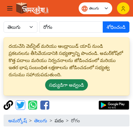
శోధించండి
దయచేసి వెబ్‌సైట్ మరియు ఆండ్రాయిడ్ యాప్ నుండి
ప్రకటనలను తీసివేయడానికి సభ్యత్వాన్ని పొందండి. అమర్‌కోష్‌లో
కొత్త పదాలు మరియు నిర్వచనాలను జోడించడంలో మరియు
ఇతర భాష సంబంధిత లక్షణాలను జోడించడంలో సభ్యత్వ
రుసుము సహాయపడుతుంది.
సభ్యుడిగా అవ్వండి
అమర్కోష్
తెలుగు
పదం
రోగం