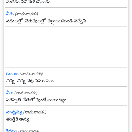
మెదడు పనిచేయనివాడు
నీరు
(నామవాచకం)
నదులల్లో, చెరువులల్లో, వర్షాలలనుండి వచ్చేవి
కుంజం
(నామవాచకం)
చిన్న- చిన్న చెట్ల సమూహం
వీణ
(నామవాచకం)
సరస్వతి చేతిలో వుండే వాయిద్యం
నాన్నమ్మ
(నామవాచకం)
తండ్రికి అమ్మ
కెరటం
(నామవాచకం)