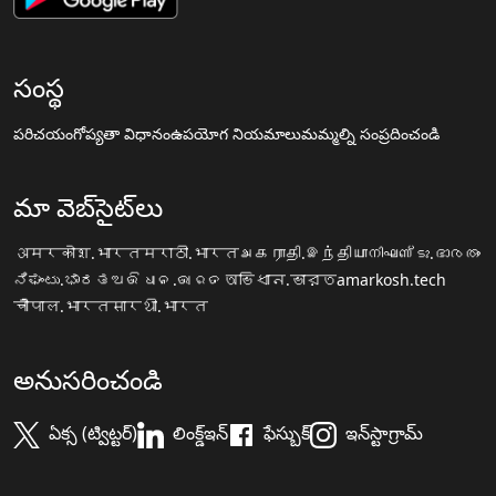
సంస్థ
పరిచయం
గోప్యతా విధానం
ఉపయోగ నియమాలు
మమ్మల్ని సంప్రదించండి
మా వెబ్‌సైట్‌లు
अमरकोश.भारत
मराठी.भारत
அகராதி.இந்தியா
നിഘണ്ടു.ഭാരതം
ನಿಘಂಟು.ಭಾರತ
ଅଭିଧାନ.ଭାରତ
অভিধান.ভারত
amarkosh.tech
चौपाल.भारत
सारथी.भारत
అనుసరించండి
ఏక్స (ట్విట్టర్)
లింక్డ్ఇన్
ఫేస్బుక్
ఇన్‌స్టాగ్రామ్