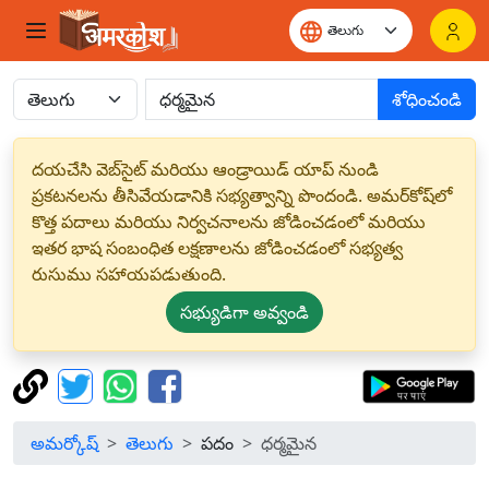
శోధించండి
దయచేసి వెబ్‌సైట్ మరియు ఆండ్రాయిడ్ యాప్ నుండి
ప్రకటనలను తీసివేయడానికి సభ్యత్వాన్ని పొందండి. అమర్‌కోష్‌లో
కొత్త పదాలు మరియు నిర్వచనాలను జోడించడంలో మరియు
ఇతర భాష సంబంధిత లక్షణాలను జోడించడంలో సభ్యత్వ
రుసుము సహాయపడుతుంది.
సభ్యుడిగా అవ్వండి
అమర్కోష్
తెలుగు
పదం
ధర్మమైన