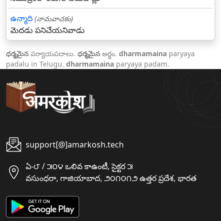
ఉన్మాది
(నామవాచకం)
మెదడు పనిచేయనివాడు
ధర్మమైన
పర్యాయపదాలు.
ధర్మమైన
అర్థం.
dharmamaina
paryaya
padalu in Telugu.
dharmamaina
paryaya padam.
support[@]amarkosh.tech
ఏ-౮ / ౫౦౪ ఒలివ కాఉంటీ, సైక్టర ౫
వసుంధరా, గాజియాబాద, ౨౦౧౦౧౨ ఉత్తర ప్రదేశ, భారత