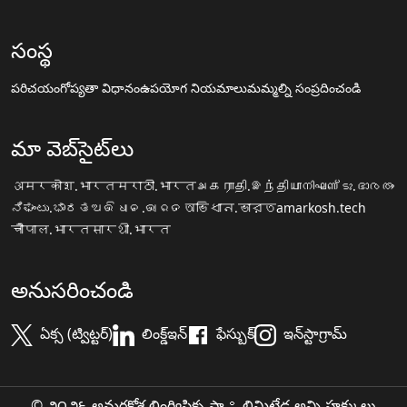
సంస్థ
పరిచయం
గోప్యతా విధానం
ఉపయోగ నియమాలు
మమ్మల్ని సంప్రదించండి
మా వెబ్‌సైట్‌లు
अमरकोश.भारत
मराठी.भारत
அகராதி.இந்தியா
നിഘണ്ടു.ഭാരതം
ನಿಘಂಟು.ಭಾರತ
ଅଭିଧାନ.ଭାରତ
অভিধান.ভারত
amarkosh.tech
चौपाल.भारत
सारथी.भारत
అనుసరించండి
ఏక్స (ట్విట్టర్)
లింక్డ్ఇన్
ఫేస్బుక్
ఇన్‌స్టాగ్రామ్
© ౨౦౨౬ అమరకోశ లింగ్విస్టిక్స ప్రా॰ లిమిటేడ అన్ని హక్కులు