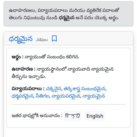
ఉదాహరణలు, పర్యాయపదాలు మరియు వ్యతిరేక పదాలతో
తెలుగు నిఘంటువు నుండి
ధర్మమైన
అనే పదం యొక్క అర్థం.
ధర్మమైన
విశేషణం
అర్థం :
న్యాయంతో సంబంధం కలిగిన.
ఉదాహరణ :
న్యాయస్థానంలో న్యాయవాది న్యాయమైన
తీర్పును ఇచ్చాడు.
పర్యాయపదాలు :
చక్కనైన
,
తర్కశాస్త్ర సంబంధమైన
,
ధర్మపరమైన
,
నీతిగల
,
న్యాయపరమైన
,
న్యాయమైన
ఇతర భాషల్లోకి అనువాదం :
हिन्दी
English