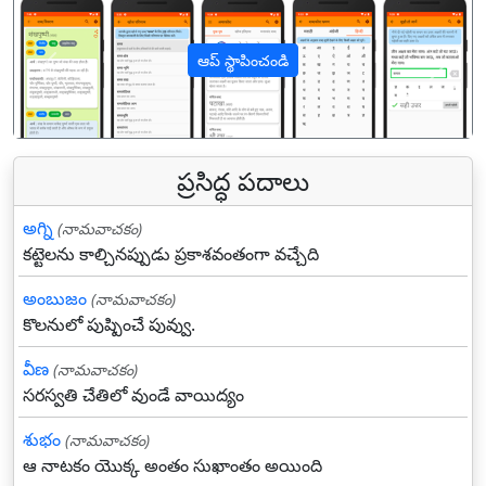
ఆప్ స్థాపించండి
पिछला
अगल
ప్రసిద్ధ పదాలు
అగ్ని
(నామవాచకం)
కట్టెలను కాల్చినప్పుడు ప్రకాశవంతంగా వచ్చేది
అంబుజం
(నామవాచకం)
కొలనులో పుష్పించే పువ్వు.
వీణ
(నామవాచకం)
సరస్వతి చేతిలో వుండే వాయిద్యం
శుభం
(నామవాచకం)
ఆ నాటకం యొక్క అంతం సుఖాంతం అయింది