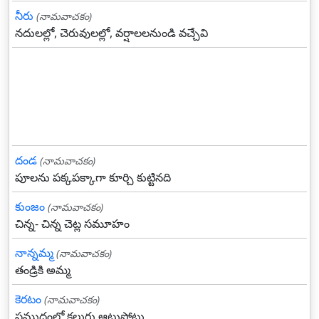
నీరు
(నామవాచకం)
నదులల్లో, చెరువులల్లో, వర్షాలలనుండి వచ్చేవి
దండ
(నామవాచకం)
పూలను పక్కపక్కాగా కూర్చి కుట్టినది
కుంజం
(నామవాచకం)
చిన్న- చిన్న చెట్ల సమూహం
నాన్నమ్మ
(నామవాచకం)
తండ్రికి అమ్మ
కెరటం
(నామవాచకం)
సముద్రంలో కలుగు ఆటుపోట్లు