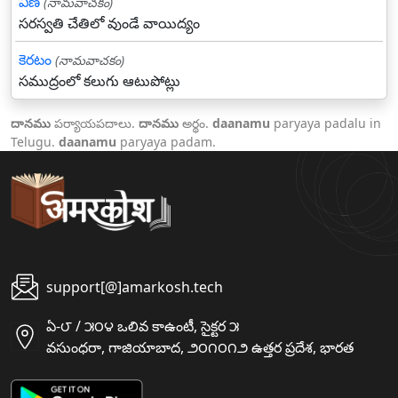
వీణ
(నామవాచకం)
సరస్వతి చేతిలో వుండే వాయిద్యం
కెరటం
(నామవాచకం)
సముద్రంలో కలుగు ఆటుపోట్లు
దానము
పర్యాయపదాలు.
దానము
అర్థం.
daanamu
paryaya padalu in
Telugu.
daanamu
paryaya padam.
support[@]amarkosh.tech
ఏ-౮ / ౫౦౪ ఒలివ కాఉంటీ, సైక్టర ౫
వసుంధరా, గాజియాబాద, ౨౦౧౦౧౨ ఉత్తర ప్రదేశ, భారత