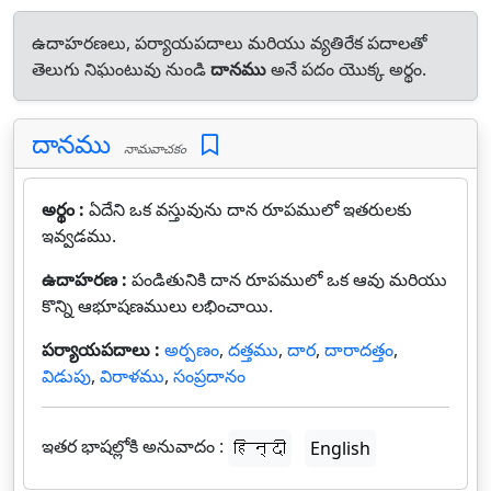
ఉదాహరణలు, పర్యాయపదాలు మరియు వ్యతిరేక పదాలతో
తెలుగు నిఘంటువు నుండి
దానము
అనే పదం యొక్క అర్థం.
దానము
నామవాచకం
అర్థం :
ఏదేని ఒక వస్తువును దాన రూపములో ఇతరులకు
ఇవ్వడము.
ఉదాహరణ :
పండితునికి దాన రూపములో ఒక ఆవు మరియు
కొన్ని ఆభూషణములు లభించాయి.
పర్యాయపదాలు :
అర్పణం
,
దత్తము
,
దార
,
దారాదత్తం
,
విడుపు
,
విరాళము
,
సంప్రదానం
ఇతర భాషల్లోకి అనువాదం :
हिन्दी
English