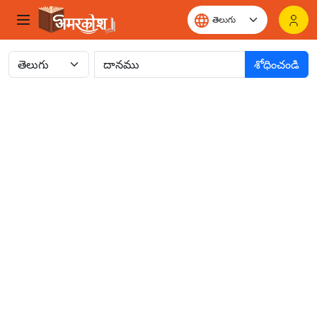
శోధించండి