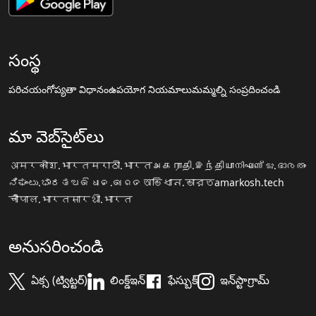
సంస్థ
పరిచయం
గోప్యతా విధానం
ఉపయోగ నియమాలు
మమ్మల్ని సంప్రదించండి
మా వెబ్‌సైట్‌లు
अमरकोश.भारत
मराठी.भारत
அகராதி.இந்தியா
നിഘണ്ടു.ഭാരതം
ನಿಘಂಟು.ಭಾರತ
ଅଭିଧାନ.ଭାରତ
অভিধান.ভারত
amarkosh.tech
चौपाल.भारत
सारथी.भारत
అనుసరించండి
ఏక్స (ట్విట్టర్)
లింక్డ్ఇన్
ఫేస్బుక్
ఇన్‌స్టాగ్రామ్