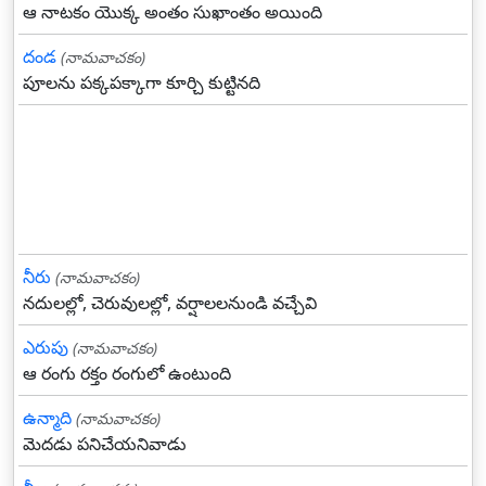
ఆ నాటకం యొక్క అంతం సుఖాంతం అయింది
దండ
(నామవాచకం)
పూలను పక్కపక్కాగా కూర్చి కుట్టినది
నీరు
(నామవాచకం)
నదులల్లో, చెరువులల్లో, వర్షాలలనుండి వచ్చేవి
ఎరుపు
(నామవాచకం)
ఆ రంగు రక్తం రంగులో ఉంటుంది
ఉన్మాది
(నామవాచకం)
మెదడు పనిచేయనివాడు