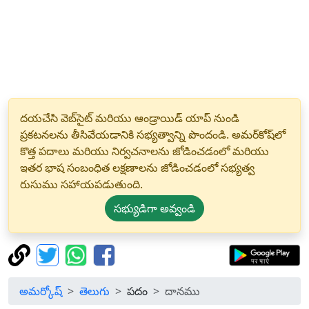
దయచేసి వెబ్‌సైట్ మరియు ఆండ్రాయిడ్ యాప్ నుండి
ప్రకటనలను తీసివేయడానికి సభ్యత్వాన్ని పొందండి. అమర్‌కోష్‌లో
కొత్త పదాలు మరియు నిర్వచనాలను జోడించడంలో మరియు
ఇతర భాష సంబంధిత లక్షణాలను జోడించడంలో సభ్యత్వ
రుసుము సహాయపడుతుంది.
సభ్యుడిగా అవ్వండి
అమర్కోష్
తెలుగు
పదం
దానము