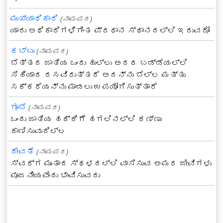
ಮುಖ್ಯಾಧಿಕಾರಿ
(ನಾಮಪದ)
ಯಾರು ಅಧಿಕಾರಿಗಳಿಗಿಂತ ಪ್ರಧಾನ ಸ್ಥಾನದಲ್ಲಿ ಇರುವರೋ
ಕಬ್ಬು
(ನಾಮಪದ)
ಬೆತ್ತದ ಜಾತಿಯ ಒಂದು ಹುಲ್ಲು ಅದರ ಬಡ್ಡೆಯಲ್ಲಿ
ಸಿಹಿಯಾದ ರಸವಿರುತ್ತದೆ ಅದನ್ನು ಬೆಲ್ಲ ಮತ್ತು
ಸಕ್ಕರೆಯನ್ನು ಮಾಡಲು ಉಪಯೋಗಿಸುತ್ತಾರೆ
ಗೂಬೆ
(ನಾಮಪದ)
ಒಂದು ಜಾತಿಯ ಹಕ್ಕಿಗೆ ಹಗಲಿನಲ್ಲಿ ಕಣ್ಣು
ಕಾಣಿಸುವುದಿಲ್ಲ
ದೇವತೆ
(ನಾಮಪದ)
ಸ್ವರ್ಗ ಮುಂತಾದ ಸ್ಥಳದಲ್ಲಿ ವಾಸಿಸುವ ಅಮರ ಜೀವಿಗಳು
ಪೂಜನೀಯವೆಂದು ಭಾವಿಸುವರು