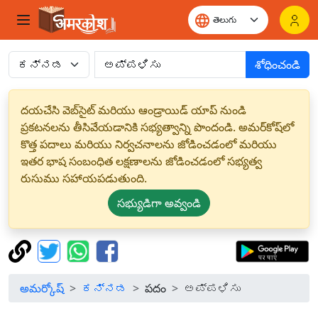
శోధించండి
దయచేసి వెబ్‌సైట్ మరియు ఆండ్రాయిడ్ యాప్ నుండి
ప్రకటనలను తీసివేయడానికి సభ్యత్వాన్ని పొందండి. అమర్‌కోష్‌లో
కొత్త పదాలు మరియు నిర్వచనాలను జోడించడంలో మరియు
ఇతర భాష సంబంధిత లక్షణాలను జోడించడంలో సభ్యత్వ
రుసుము సహాయపడుతుంది.
సభ్యుడిగా అవ్వండి
అమర్కోష్
ಕನ್ನಡ
పదం
ಅಪ್ಪಳಿಸು