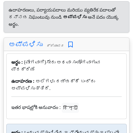
ఉదాహరణలు, పర్యాయపదాలు మరియు వ్యతిరేక పదాలతో
ಕನ್ನಡ నిఘంటువు నుండి
ಅಪ್ಪಳಿಸು
అనే పదం యొక్క
అర్థం.
ಅಪ್ಪಳಿಸು
ಕ್ರಿಯಾಪದ
అర్థం :
(ವೇಗವಾಗಿ)ಸೇರು ಅಥವಾ ಸಂಯೋಗವಾಗುವ
ಪ್ರಕ್ರಿಯೆ
ఉదాహరణ :
ಅಲೆಗಳು ದಡ್ಡಕ್ಕೆ ಬಂದ್ದು
ಅಪ್ಪಳಿಸುತ್ತಿದೆ.
ఇతర భాషల్లోకి అనువాదం :
हिन्दी
అర్థం :
ಒಂದು ವಸ್ತುವಿನಿಂದ ಇನ್ನೊಂದು ವಸ್ತು ಇಲ್ಲವೇ