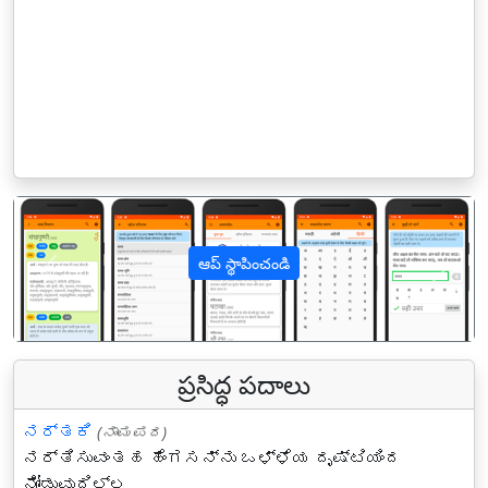
ఆప్ స్థాపించండి
पिछला
अगल
ప్రసిద్ధ పదాలు
ನರ್ತಕಿ
(ನಾಮಪದ)
ನರ್ತಿಸುವಂತಹ ಹೆಂಗಸನ್ನು ಒಳ್ಳೆಯ ದೃಷ್ಟಿಯಿಂದ
ನೋಡುವುದಿಲ್ಲ