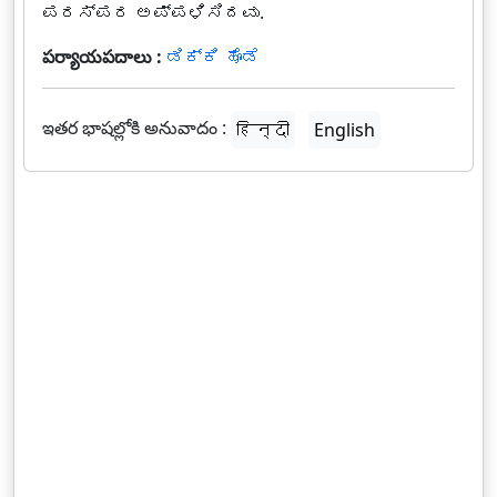
ಪರಸ್ಪರ ಅಪ್ಪಳಿಸಿದವು.
పర్యాయపదాలు :
ಡಿಕ್ಕಿ ಹೊಡೆ
ఇతర భాషల్లోకి అనువాదం :
हिन्दी
English