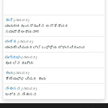
ಹಾನಿ
(ನಾಮಪದ)
ಯಾವುದಾದರೂ ವಸ್ತುವಿನ ಅಸ್ತಿತ್ವದ
ಸಮಾಪ್ತಿಅಂತ್ಯನಾಶ
ಪಂಡಿತ
(ನಾಮಪದ)
ಯಾವುದೇ ವಿಷಯದಲ್ಲಿ ಒಳ್ಳೆಯ ಜ್ಞಾನವಿರುವವ
ಮುಂಗುರುಳು
(ನಾಮಪದ)
ಕೂದಲಿನ ಕುಚ್ಚು
ಹಾವು
(ನಾಮಪದ)
ಹೆಡೆಯುಳ್ಳ ವಿಷದ ಹಾವು
ಸಿಂಹಾಸನ
(ನಾಮಪದ)
ಇಂದ್ರನ ಸಿಂಹಾಸನ