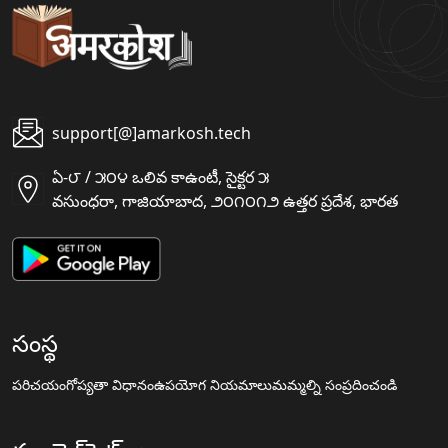
support[@]amarkosh.tech
ఏ-౮ / ౫౦౪ ఒలివ కాఉంటీ, సైక్టర ౫
వసుంధరా, గాజియాబాద, ౨౦౧౦౧౨ ఉత్తర ప్రదేశ, భారత
సంస్థ
పరిచయం
గోప్యతా విధానం
ఉపయోగ నియమాలు
మమ్మల్ని సంప్రదించండి