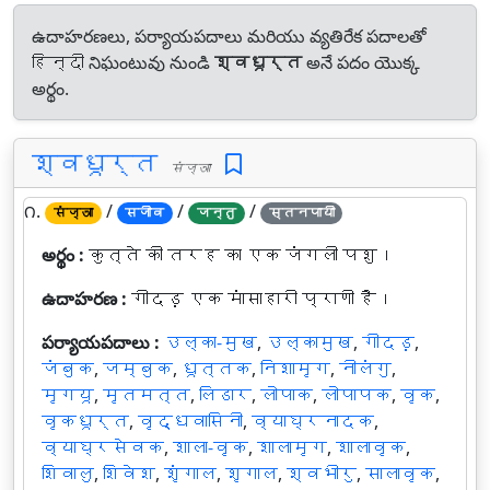
ఉదాహరణలు, పర్యాయపదాలు మరియు వ్యతిరేక పదాలతో
हिन्दी నిఘంటువు నుండి
श्वधूर्त
అనే పదం యొక్క
అర్థం.
श्वधूर्त
संज्ञा
౧.
/
/
/
संज्ञा
सजीव
जन्तु
स्तनपायी
అర్థం :
कुत्ते की तरह का एक जंगली पशु।
ఉదాహరణ :
गीदड़ एक मांसाहारी प्राणी है।
పర్యాయపదాలు :
उल्का-मुख
,
उल्कामुख
,
गीदड़
,
जंबुक
,
जम्बुक
,
धूत्तक
,
निशामृग
,
नीलंगु
,
मृगयू
,
मृतमत्त
,
लिडार
,
लोपाक
,
लोपापक
,
वृक
,
वृकधूर्त
,
वृद्धवासिनी
,
व्याघ्रनादक
,
व्याघ्रसेवक
,
शाला-वृक
,
शालामृग
,
शालावृक
,
शिवालु
,
शिवेश
,
शृंगाल
,
शृगाल
,
श्वभीरु
,
सालावृक
,