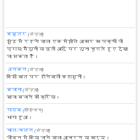
कबूतर
(संज्ञा)
झुंड में रहने वाला एक मँझोले आकार का पक्षी जो
प्रायः मैदानों या छतों आदि पर दाना चुगते हुए देखा
जा सकता है।
अनबन
(संज्ञा)
किसी बात पर होनेवाली कहासुनी।
बजाना
(संज्ञा)
बाजा बजाने की क्रिया।
गायब
(विशेषण)
भागा हुआ।
चाल-चलन
(संज्ञा)
जीवन में किया जाने वाला आचरण या कार्य।