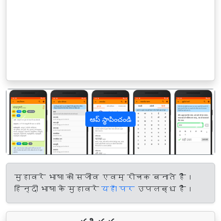
ఆప్ స్థాపించండి
पिछला
अगल
मुहावरे भाषा को सजीव एवम् रोचक बनाते हैं।
हिन्दी भाषा के मुहावरे
यहाँ पर
उपलब्ध हैं।