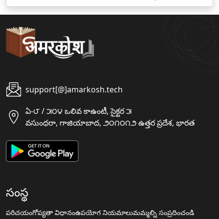
support[@]amarkosh.tech
ఏ-౮ / ౫౦౪ ఒలివ కాఉంటీ, సైక్టర ౫
వసుంధరా, గాజియాబాద, ౨౦౧౦౧౨ ఉత్తర ప్రదేశ, భారత
సంస్థ
పరిచయం
గోప్యతా విధానం
ఉపయోగ నియమాలు
మమ్మల్ని సంప్రదించండి