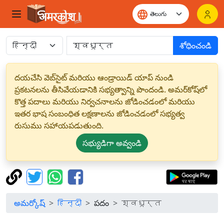
శోధించండి
దయచేసి వెబ్‌సైట్ మరియు ఆండ్రాయిడ్ యాప్ నుండి
ప్రకటనలను తీసివేయడానికి సభ్యత్వాన్ని పొందండి. అమర్‌కోష్‌లో
కొత్త పదాలు మరియు నిర్వచనాలను జోడించడంలో మరియు
ఇతర భాష సంబంధిత లక్షణాలను జోడించడంలో సభ్యత్వ
రుసుము సహాయపడుతుంది.
సభ్యుడిగా అవ్వండి
అమర్కోష్
हिन्दी
పదం
श्वधूर्त