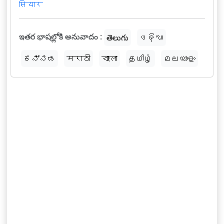
सियार
ఇతర భాషల్లోకి అనువాదం :
తెలుగు
ଓଡ଼ିଆ
ಕನ್ನಡ
मराठी
বাংলা
தமிழ்
മലയാളം