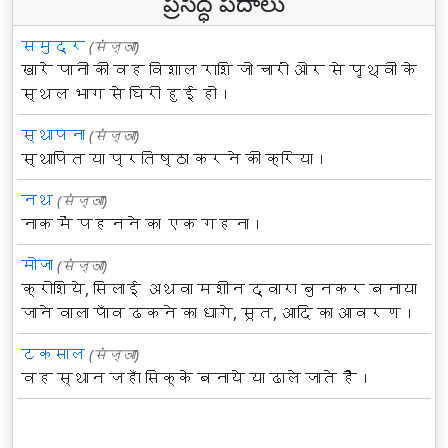
ప్రసిద్ధ పదాలు
समुद्र
(संज्ञा)
खारे पानी की वह विशाल राशि जो चारों ओर से पृथ्वी के
स्थल भाग से घिरी हुई हो।
स्थापना
(संज्ञा)
स्थापित या प्रतिष्ठा करने की क्रिया।
नथ
(संज्ञा)
नाक में पहनने का एक गहना।
मोजा
(संज्ञा)
क्रोशिये, सिलाई अथवा मशीन द्वारा बुनकर बनाया
जाने वाला पाँव ढकने का धागे, सूत, आदि का आवरण।
टकसाल
(संज्ञा)
वह स्थान जहाँ सिक्के बनाये या ढाले जाते हैं।