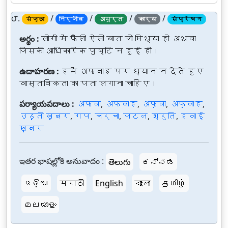
౮.
/
/
/
/
संज्ञा
निर्जीव
अमूर्त
कार्य
संप्रेषण
అర్థం :
लोगों में फैली ऐसी बात जो मिथ्या हो अथवा
जिसकी आधिकारिक पुष्टि न हुई हो।
ఉదాహరణ :
हमें अफवाह पर ध्यान न देते हुए
वास्तविकता का पता लगाना चाहिए।
పర్యాయపదాలు :
अफवा
,
अफवाह
,
अफ़वा
,
अफ़वाह
,
उड़ती ख़बर
,
गप
,
चर्चा
,
जटल
,
श्रुति
,
हवाई
ख़बर
ఇతర భాషల్లోకి అనువాదం :
తెలుగు
ಕನ್ನಡ
ଓଡ଼ିଆ
मराठी
English
বাংলা
தமிழ்
മലയാളം