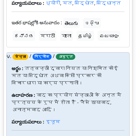
పర్యాయపదాలు :
थ्योरी
,
मत
,
सिद्धांत
,
सिद्धान्त
ఇతర భాషల్లోకి అనువాదం :
తెలుగు
ଓଡ଼ିଆ
ಕನ್ನಡ
मराठी
বাংলা
தமிழ்
മലയാളം
౪.
/
/
संज्ञा
निर्जीव
अमूर्त
అర్థం :
तत्वज्ञों द्वारा नियत या निश्चित कोई
मत या सिद्धांत अथवा किसी प्रकार की
विचारधारा या कार्य प्रणाली।
ఉదాహరణ :
वाद का प्रयोग संज्ञाओं के अन्त में
प्रत्यय के रूप में होता है - जैसे छायावाद,
अनात्मवाद आदि।
పర్యాయపదాలు :
इज़्म