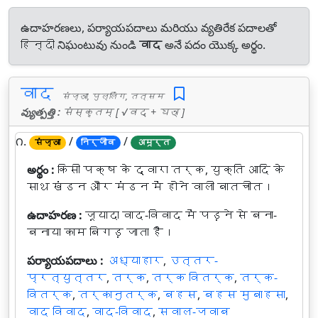
ఉదాహరణలు, పర్యాయపదాలు మరియు వ్యతిరేక పదాలతో
हिन्दी నిఘంటువు నుండి
वाद
అనే పదం యొక్క అర్థం.
वाद
संज्ञा, पुल्लिंग, तत्सम
వ్యుత్పత్తి :
संस्कृतम् [ √वद् + घञ् ]
౧.
/
/
संज्ञा
निर्जीव
अमूर्त
అర్థం :
किसी पक्ष के द्वारा तर्क, युक्ति आदि के
साथ खंडन और मंडन में होने वाली बातचीत।
ఉదాహరణ :
ज़्यादा वाद-विवाद में पड़ने से बना-
बनाया काम बिगड़ जाता है।
పర్యాయపదాలు :
अध्याहार
,
उत्तर-
प्रत्युत्तर
,
तर्क
,
तर्क वितर्क
,
तर्क-
वितर्क
,
तर्कानुतर्क
,
बहस
,
बहस मुबाहसा
,
वाद विवाद
,
वाद-विवाद
,
सवाल-जवाब