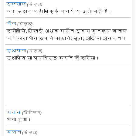
टकसाल
(संज्ञा)
वह स्थान जहाँ सिक्के बनाये या ढाले जाते हैं।
मोजा
(संज्ञा)
क्रोशिये, सिलाई अथवा मशीन द्वारा बुनकर बनाया
जाने वाला पाँव ढकने का धागे, सूत, आदि का आवरण।
स्थापना
(संज्ञा)
स्थापित या प्रतिष्ठा करने की क्रिया।
गायब
(विशेषण)
भागा हुआ।
बजाना
(संज्ञा)