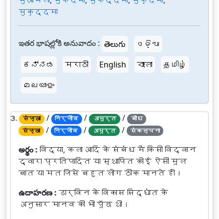
मुआमला
,
मुकदमा
,
मुकद्दमा
,
मुक़दमा
,
मुक़द्दमा
ఇతర భాషల్లోకి అనువాదం :
తెలుగు
ଓଡ଼ିଆ
ಕನ್ನಡ
मराठी
English
বাংলা
தமிழ்
മലയാളം
౩.
/
/
/
संज्ञा
निर्जीव
अमूर्त
बोध
/
/
/
संज्ञा
निर्जीव
अमूर्त
संकल्पना
అర్థం :
विद्या, कला आदि के संबंध में किसी विद्वान
द्वारा प्रतिपादित या स्थापित कोई ऐसी मूल
बात या मत जिसे बहुत लोग ठीक मानते हों।
ఉదాహరణ :
डार्विन के विकास सिद्धांत के
अनुसार मानव की भी पूँछ थी।