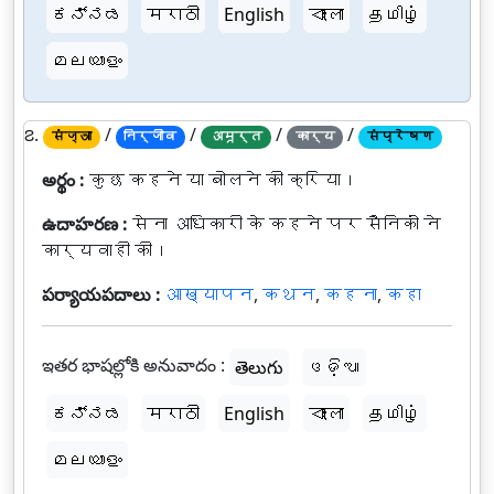
ಕನ್ನಡ
मराठी
English
বাংলা
தமிழ்
മലയാളം
౭.
/
/
/
/
संज्ञा
निर्जीव
अमूर्त
कार्य
संप्रेषण
అర్థం :
कुछ कहने या बोलने की क्रिया।
ఉదాహరణ :
सेना अधिकारी के कहने पर सैनिकों ने
कार्यवाही की।
పర్యాయపదాలు :
आख्यापन
,
कथन
,
कहना
,
कहा
ఇతర భాషల్లోకి అనువాదం :
తెలుగు
ଓଡ଼ିଆ
ಕನ್ನಡ
मराठी
English
বাংলা
தமிழ்
മലയാളം