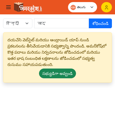
శోధించండి
దయచేసి వెబ్‌సైట్ మరియు ఆండ్రాయిడ్ యాప్ నుండి
ప్రకటనలను తీసివేయడానికి సభ్యత్వాన్ని పొందండి. అమర్‌కోష్‌లో
కొత్త పదాలు మరియు నిర్వచనాలను జోడించడంలో మరియు
ఇతర భాష సంబంధిత లక్షణాలను జోడించడంలో సభ్యత్వ
రుసుము సహాయపడుతుంది.
సభ్యుడిగా అవ్వండి