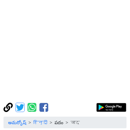
అమర్కోష్
हिन्दी
పదం
वाद