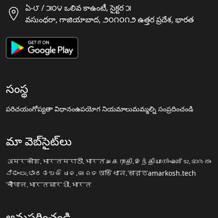
ఏ-౮ / ౫౦౪ ఒలివ కాఉంటీ, సైక్టర ౫
వసుంధరా, గాజియాబాద, ౨౦౧౦౧౨ ఉత్తర ప్రదేశ, భారత
సంస్థ
పరిచయం
గోప్యతా విధానం
ఉపయోగ నియమాలు
మమ్మల్ని సంప్రదించండి
మా వెబ్‌సైట్‌లు
अमरकोश.भारत
मराठी.भारत
அகராதி.இந்தியா
നിഘണ്ടു.ഭാരതം
ನಿಘಂಟು.ಭಾರತ
ଅଭିଧାନ.ଭାରତ
অভিধান.ভারত
amarkosh.tech
चौपाल.भारत
सारथी.भारत
అనుసరించండి