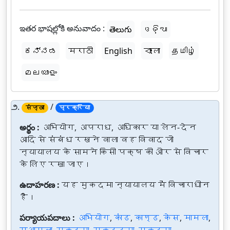
ఇతర భాషల్లోకి అనువాదం :
తెలుగు
ଓଡ଼ିଆ
ಕನ್ನಡ
मराठी
English
বাংলা
தமிழ்
മലയാളം
౨.
/
संज्ञा
प्रक्रिया
అర్థం :
अभियोग, अपराध, अधिकार या लेन-देन
आदि से संबंध रखने वाला वह विवाद जो
न्यायालय के सामने किसी पक्ष की ओर से विचार
के लिए रखा जाए।
ఉదాహరణ :
यह मुकदमा न्यायालय में विचाराधीन
है।
పర్యాయపదాలు :
अभियोग
,
कांड
,
काण्ड
,
केस
,
मामला
,