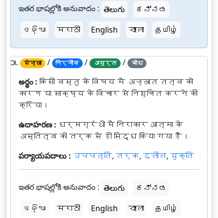
ఇతర భాషల్లోకి అనువాదం :
తెలుగు
ಕನ್ನಡ
ଓଡ଼ିଆ
मराठी
English
বাংলা
தமிழ்
౫.
/
/
/
संज्ञा
निर्जीव
अमूर्त
बोध
అర్థం :
किसी वस्तु के विषय में अज्ञात तत्व को
कारण या साक्ष्य के विचार से निश्चित करने की
क्रिया।
ఉదాహరణ :
धर्मग्रंथों में निराकार आत्मा के
अस्तित्व को तर्क से ही सिद्ध किया गया है।
పర్యాయపదాలు :
उपपत्ति
,
तर्क
,
दलील
,
युक्ति
ఇతర భాషల్లోకి అనువాదం :
తెలుగు
ಕನ್ನಡ
ଓଡ଼ିଆ
मराठी
English
বাংলা
தமிழ்