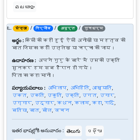
മലയാളം
౬.
/
/
/
संज्ञा
निर्जीव
अमूर्त
गुणधर्म
అర్థం :
किसी की कही हुई ऐसी अनोखी या महत्व की
बात जिसका कहीं उल्लेख या चर्चा की जाय।
ఉదాహరణ :
अपने गुरु के बारे में उसकी उक्ति
सुनकर हम सब हैरान हो गये।
पिता का कहा मानो।
పర్యాయపదాలు :
अभिलाप
,
अभिहिति
,
आख्याति
,
उकत
,
उकति
,
उकुति
,
उक्ति
,
उगत
,
उगार
,
उग्गार
,
उद्गार
,
कथन
,
कलाम
,
कहा
,
गदि
,
बतिया
,
बात
,
बोल
,
वचन
ఇతర భాషల్లోకి అనువాదం :
తెలుగు
ଓଡ଼ିଆ