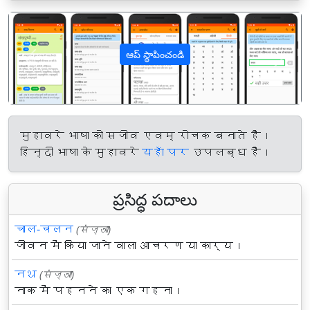
ఆప్ స్థాపించండి
पिछला
अगल
मुहावरे भाषा को सजीव एवम् रोचक बनाते हैं।
हिन्दी भाषा के मुहावरे
यहाँ पर
उपलब्ध हैं।
ప్రసిద్ధ పదాలు
चाल-चलन
(संज्ञा)
जीवन में किया जाने वाला आचरण या कार्य।
नथ
(संज्ञा)
नाक में पहनने का एक गहना।