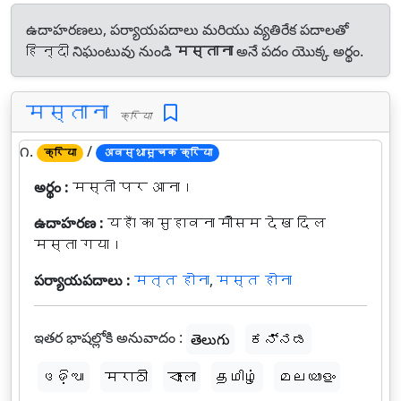
ఉదాహరణలు, పర్యాయపదాలు మరియు వ్యతిరేక పదాలతో
हिन्दी నిఘంటువు నుండి
मस्ताना
అనే పదం యొక్క అర్థం.
मस्ताना
क्रिया
౧.
/
क्रिया
अवस्थासूचक क्रिया
అర్థం :
मस्ती पर आना।
ఉదాహరణ :
यहाँ का सुहावना मौसम देख दिल
मस्ता गया।
పర్యాయపదాలు :
मत्त होना
,
मस्त होना
ఇతర భాషల్లోకి అనువాదం :
తెలుగు
ಕನ್ನಡ
ଓଡ଼ିଆ
मराठी
বাংলা
தமிழ்
മലയാളം