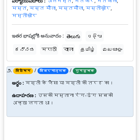
పర్యాయపదాలు :
अलमस्त
,
मतवार
,
मतवाला
,
मस्त
,
मस्त मौला
,
मस्तमौला
,
मस्तीख़ोर
,
मस्तीखोर
ఇతర భాషల్లోకి అనువాదం :
తెలుగు
ଓଡ଼ିଆ
ಕನ್ನಡ
मराठी
বাংলা
தமிழ்
മലയാളം
౨.
/
/
विशेषण
विवरणात्मक
गुणसूचक
అర్థం :
मस्तों के जैसा या मस्तों की तरह का।
ఉదాహరణ :
उसकी मस्ताना रंग-ढंग सबको
अच्छा लगता था।