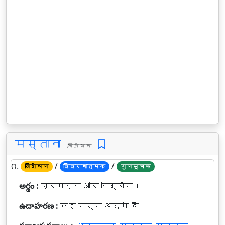
मस्ताना
विशेषण
౧.
/
/
विशेषण
विवरणात्मक
गुणसूचक
అర్థం :
प्रसन्न और निश्चिंत।
ఉదాహరణ :
वह मस्त आदमी है।