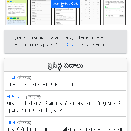
ఆప్ స్థాపించండి
पिछला
अगल
मुहावरे भाषा को सजीव एवम् रोचक बनाते हैं।
हिन्दी भाषा के मुहावरे
यहाँ पर
उपलब्ध हैं।
ప్రసిద్ధ పదాలు
नथ
(संज्ञा)
नाक में पहनने का एक गहना।
समुद्र
(संज्ञा)
खारे पानी की वह विशाल राशि जो चारों ओर से पृथ्वी के
स्थल भाग से घिरी हुई हो।
मोजा
(संज्ञा)
क्रोशिये, सिलाई अथवा मशीन द्वारा बुनकर बनाया