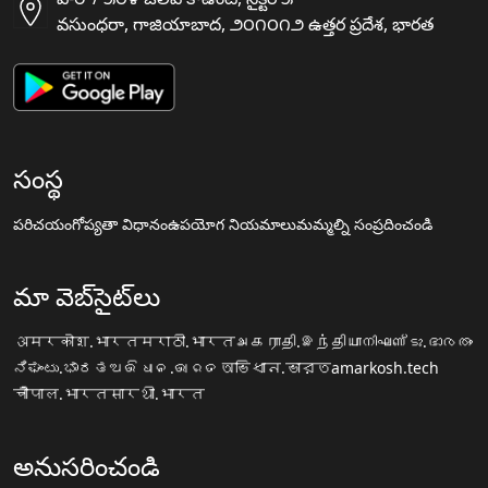
వసుంధరా, గాజియాబాద, ౨౦౧౦౧౨ ఉత్తర ప్రదేశ, భారత
సంస్థ
పరిచయం
గోప్యతా విధానం
ఉపయోగ నియమాలు
మమ్మల్ని సంప్రదించండి
మా వెబ్‌సైట్‌లు
अमरकोश.भारत
मराठी.भारत
அகராதி.இந்தியா
നിഘണ്ടു.ഭാരതം
ನಿಘಂಟು.ಭಾರತ
ଅଭିଧାନ.ଭାରତ
অভিধান.ভারত
amarkosh.tech
चौपाल.भारत
सारथी.भारत
అనుసరించండి