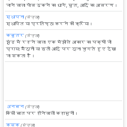
जाने वाला पाँव ढकने का धागे, सूत, आदि का आवरण।
स्थापना
(संज्ञा)
स्थापित या प्रतिष्ठा करने की क्रिया।
कबूतर
(संज्ञा)
झुंड में रहने वाला एक मँझोले आकार का पक्षी जो
प्रायः मैदानों या छतों आदि पर दाना चुगते हुए देखा
जा सकता है।
अनबन
(संज्ञा)
किसी बात पर होनेवाली कहासुनी।
कसक
(संज्ञा)