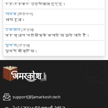
रह-रहकर उठनेवाला दर्द।
गायब
(विशेषण)
भागा हुआ।
टकसाल
(संज्ञा)
वह स्थान जहाँ सिक्के बनाये या ढाले जाते हैं।
घूमना
(संज्ञा)
घूमने की क्रिया।
support[@]amarkosh.tech
ఏ-౮ / ౫౦౪ ఒలివ కాఉంటీ, సైక్టర ౫