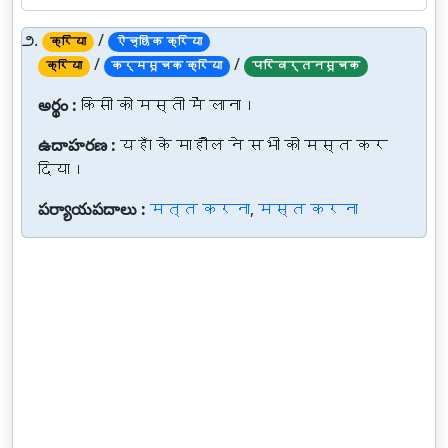
౨.
/
क्रिया
ऐच्छिक क्रिया
/
/
क्रिया
कर्मसूचक क्रिया
परिवर्तनसूचक
అర్థం :
किसी को मस्ती में लाना।
ఉదాహరణ :
यहाँ के माहौल ने सभी को मस्त कर
दिया।
పర్యాయపదాలు :
मत्त करना
,
मस्त करना