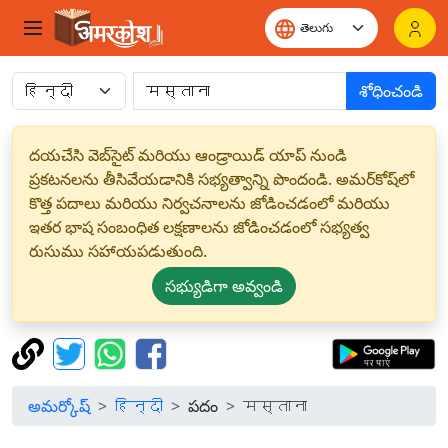
శోధించండి
దయచేసి వెబ్‌సైట్ మరియు ఆండ్రాయిడ్ యాప్ నుండి
ప్రకటనలను తీసివేయడానికి సభ్యత్వాన్ని పొందండి. అమర్‌కోష్‌లో
కొత్త పదాలు మరియు నిర్వచనాలను జోడించడంలో మరియు
ఇతర భాష సంబంధిత లక్షణాలను జోడించడంలో సభ్యత్వ
రుసుము సహాయపడుతుంది.
సభ్యుడిగా అవ్వండి
అమర్కోష్
हिन्दी
పదం
मस्ताना