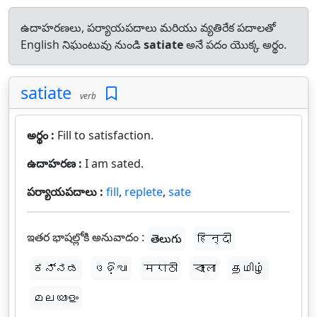
ఉదాహరణలు, పర్యాయపదాలు మరియు వ్యతిరేక పదాలతో
English నిఘంటువు నుండి
satiate
అనే పదం యొక్క అర్థం.
satiate
verb
అర్థం :
Fill to satisfaction.
ఉదాహరణ :
I am sated.
పర్యాయపదాలు :
fill
,
replete
,
sate
ఇతర భాషల్లోకి అనువాదం :
తెలుగు
हिन्दी
ಕನ್ನಡ
ଓଡ଼ିଆ
मराठी
বাংলা
தமிழ்
മലയാളം