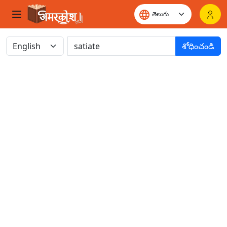
శోధించండి