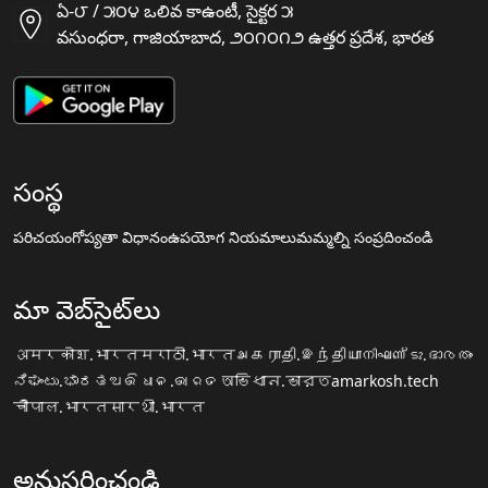
ఏ-౮ / ౫౦౪ ఒలివ కాఉంటీ, సైక్టర ౫
వసుంధరా, గాజియాబాద, ౨౦౧౦౧౨ ఉత్తర ప్రదేశ, భారత
సంస్థ
పరిచయం
గోప్యతా విధానం
ఉపయోగ నియమాలు
మమ్మల్ని సంప్రదించండి
మా వెబ్‌సైట్‌లు
अमरकोश.भारत
मराठी.भारत
அகராதி.இந்தியா
നിഘണ്ടു.ഭാരതം
ನಿಘಂಟು.ಭಾರತ
ଅଭିଧାନ.ଭାରତ
অভিধান.ভারত
amarkosh.tech
चौपाल.भारत
सारथी.भारत
అనుసరించండి