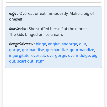
అర్థం :
Overeat or eat immodestly. Make a pig of
oneself.
ఉదాహరణ :
She stuffed herself at the dinner.
The kids binged on ice cream.
పర్యాయపదాలు :
binge
,
englut
,
engorge
,
glut
,
gorge
,
gormandise
,
gormandize
,
gourmandize
,
ingurgitate
,
overeat
,
overgorge
,
overindulge
,
pig
out
,
scarf out
,
stuff