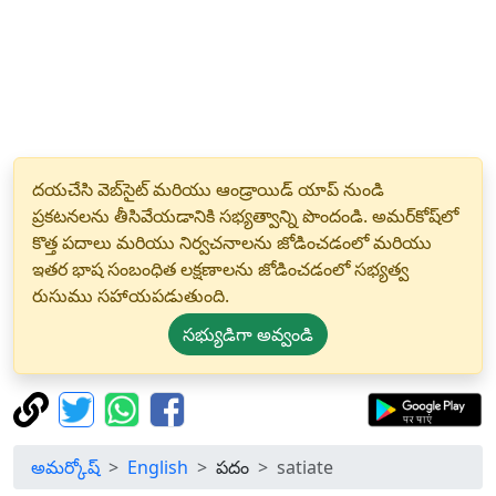
దయచేసి వెబ్‌సైట్ మరియు ఆండ్రాయిడ్ యాప్ నుండి
ప్రకటనలను తీసివేయడానికి సభ్యత్వాన్ని పొందండి. అమర్‌కోష్‌లో
కొత్త పదాలు మరియు నిర్వచనాలను జోడించడంలో మరియు
ఇతర భాష సంబంధిత లక్షణాలను జోడించడంలో సభ్యత్వ
రుసుము సహాయపడుతుంది.
సభ్యుడిగా అవ్వండి
అమర్కోష్
English
పదం
satiate