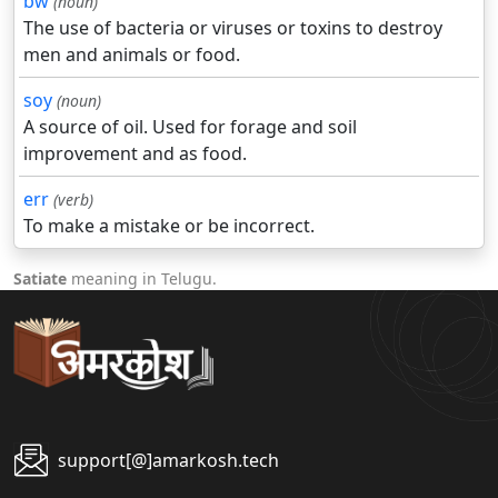
bw
(noun)
The use of bacteria or viruses or toxins to destroy
men and animals or food.
soy
(noun)
A source of oil. Used for forage and soil
improvement and as food.
err
(verb)
To make a mistake or be incorrect.
Satiate
meaning in Telugu.
support[@]amarkosh.tech