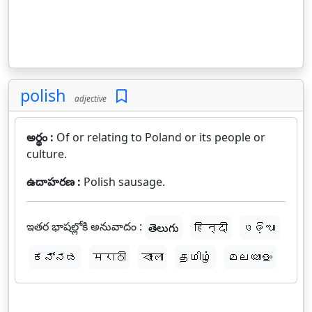
polish
adjective
అర్థం :
Of or relating to Poland or its people or
culture.
ఉదాహరణ :
Polish sausage.
ఇతర భాషల్లోకి అనువాదం :
తెలుగు
हिन्दी
ଓଡ଼ିଆ
ಕನ್ನಡ
मराठी
বাংলা
தமிழ்
മലയാളം