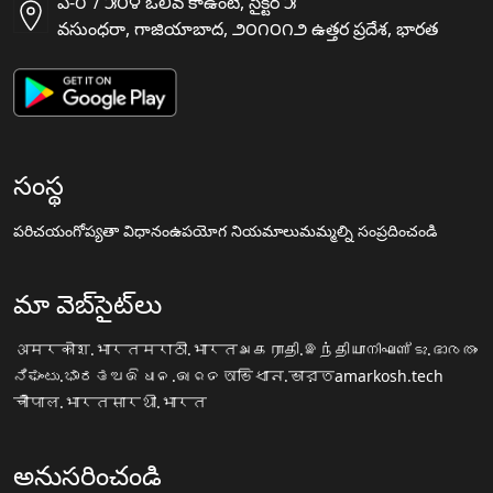
ఏ-౮ / ౫౦౪ ఒలివ కాఉంటీ, సైక్టర ౫
వసుంధరా, గాజియాబాద, ౨౦౧౦౧౨ ఉత్తర ప్రదేశ, భారత
సంస్థ
పరిచయం
గోప్యతా విధానం
ఉపయోగ నియమాలు
మమ్మల్ని సంప్రదించండి
మా వెబ్‌సైట్‌లు
अमरकोश.भारत
मराठी.भारत
அகராதி.இந்தியா
നിഘണ്ടു.ഭാരതം
ನಿಘಂಟು.ಭಾರತ
ଅଭିଧାନ.ଭାରତ
অভিধান.ভারত
amarkosh.tech
चौपाल.भारत
सारथी.भारत
అనుసరించండి