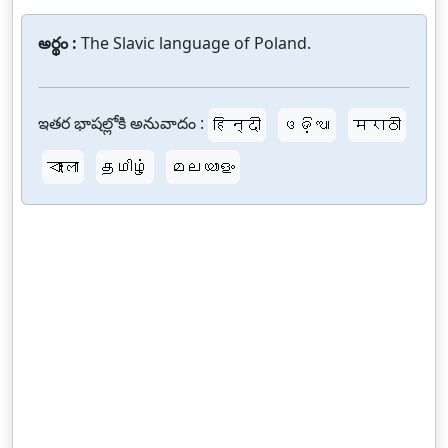
అర్థం :
The Slavic language of Poland.
ఇతర భాషల్లోకి అనువాదం :
हिन्दी
ଓଡ଼ିଆ
मराठी
বাংলা
தமிழ்
മലയാളം