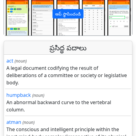
ఆప్ స్థాపించండి
पिछला
अगल
ప్రసిద్ధ పదాలు
act
(noun)
A legal document codifying the result of
deliberations of a committee or society or legislative
body.
humpback
(noun)
An abnormal backward curve to the vertebral
column.
atman
(noun)
The conscious and intelligent principle within the