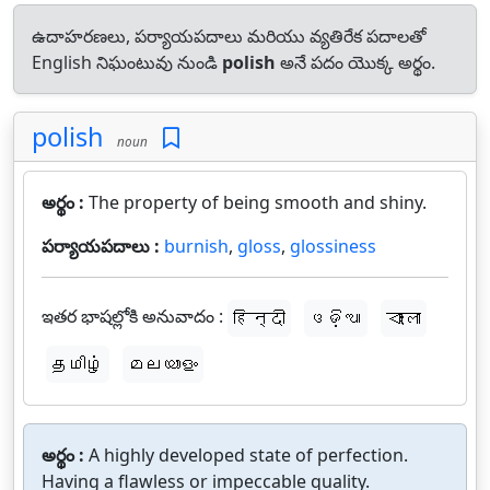
ఉదాహరణలు, పర్యాయపదాలు మరియు వ్యతిరేక పదాలతో
English నిఘంటువు నుండి
polish
అనే పదం యొక్క అర్థం.
polish
noun
అర్థం :
The property of being smooth and shiny.
పర్యాయపదాలు :
burnish
,
gloss
,
glossiness
ఇతర భాషల్లోకి అనువాదం :
हिन्दी
ଓଡ଼ିଆ
বাংলা
தமிழ்
മലയാളം
అర్థం :
A highly developed state of perfection.
Having a flawless or impeccable quality.