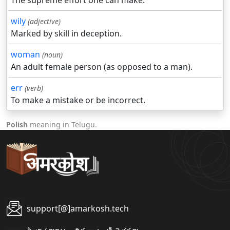
The supreme effort one can make.
wily
(adjective)
Marked by skill in deception.
woman
(noun)
An adult female person (as opposed to a man).
err
(verb)
To make a mistake or be incorrect.
Polish
meaning in Telugu.
support[@]amarkosh.tech