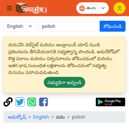
శోధించండి
దయచేసి వెబ్‌సైట్ మరియు ఆండ్రాయిడ్ యాప్ నుండి
ప్రకటనలను తీసివేయడానికి సభ్యత్వాన్ని పొందండి. అమర్‌కోష్‌లో
కొత్త పదాలు మరియు నిర్వచనాలను జోడించడంలో మరియు
ఇతర భాష సంబంధిత లక్షణాలను జోడించడంలో సభ్యత్వ
రుసుము సహాయపడుతుంది.
సభ్యుడిగా అవ్వండి
అమర్కోష్
English
పదం
polish