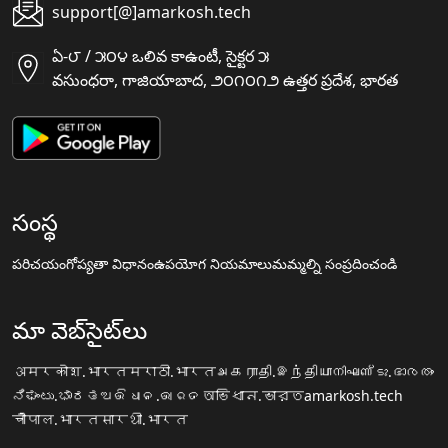
support[@]amarkosh.tech
ఏ-౮ / ౫౦౪ ఒలివ కాఉంటీ, సైక్టర ౫
వసుంధరా, గాజియాబాద, ౨౦౧౦౧౨ ఉత్తర ప్రదేశ, భారత
సంస్థ
పరిచయం
గోప్యతా విధానం
ఉపయోగ నియమాలు
మమ్మల్ని సంప్రదించండి
మా వెబ్‌సైట్‌లు
अमरकोश.भारत
मराठी.भारत
அகராதி.இந்தியா
നിഘണ്ടു.ഭാരതം
ನಿಘಂಟು.ಭಾರತ
ଅଭିଧାନ.ଭାରତ
অভিধান.ভারত
amarkosh.tech
चौपाल.भारत
सारथी.भारत