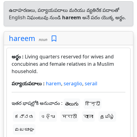
ఉదాహరణలు, పర్యాయపదాలు మరియు వ్యతిరేక పదాలతో
English నిఘంటువు నుండి
hareem
అనే పదం యొక్క అర్థం.
hareem
noun
అర్థం :
Living quarters reserved for wives and
concubines and female relatives in a Muslim
household.
పర్యాయపదాలు :
harem
,
seraglio
,
serail
ఇతర భాషల్లోకి అనువాదం :
తెలుగు
हिन्दी
ಕನ್ನಡ
ଓଡ଼ିଆ
मराठी
বাংলা
தமிழ்
മലയാളം