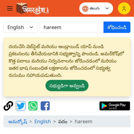
శోధించండి
దయచేసి వెబ్‌సైట్ మరియు ఆండ్రాయిడ్ యాప్ నుండి
ప్రకటనలను తీసివేయడానికి సభ్యత్వాన్ని పొందండి. అమర్‌కోష్‌లో
కొత్త పదాలు మరియు నిర్వచనాలను జోడించడంలో మరియు
ఇతర భాష సంబంధిత లక్షణాలను జోడించడంలో సభ్యత్వ
రుసుము సహాయపడుతుంది.
సభ్యుడిగా అవ్వండి
అమర్కోష్
English
పదం
hareem