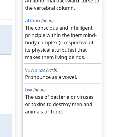
An abnormal backward curve to
the vertebral column.
atman
(noun)
The conscious and intelligent
principle within the inert mind-
body complex (irrespective of
its physical attributes) that
makes them living beings.
vowelize
(verb)
Pronounce as a vowel.
bw
(noun)
The use of bacteria or viruses
or toxins to destroy men and
animals or food.