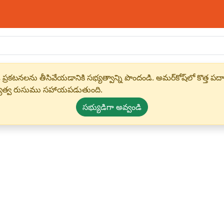
 ప్రకటనలను తీసివేయడానికి సభ్యత్వాన్ని పొందండి. అమర్‌కోష్‌లో కొత
్యత్వ రుసుము సహాయపడుతుంది.
సభ్యుడిగా అవ్వండి