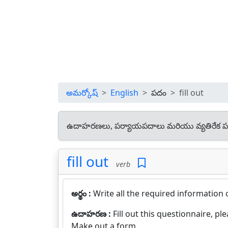
అమర్కోష్
English
పదం
fill out
ఉదాహరణలు, పర్యాయపదాలు మరియు వ్యతిరేక ప
fill out
verb
అర్థం :
Write all the required information 
ఉదాహరణ :
Fill out this questionnaire, ple
Make out a form.