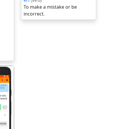
err
(verb)
To make a mistake or be
incorrect.
गला