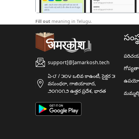
Fill out
meaning in Telugu.
సంస్
పరిచ
support[@]amarkosh.tech
గోప్యత
ఏ-౮ / ౫౦౪ ఒలివ కాఉంటీ, సైక్టర ౫
ఉపయో
వసుంధరా, గాజియాబాద,
౨౦౧౦౧౨ ఉత్తర ప్రదేశ, భారత
మమ్మల్న