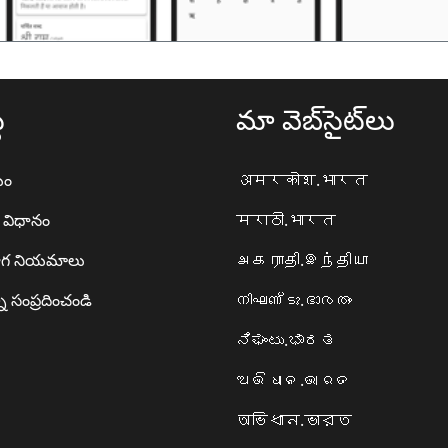
థ
మా వెబ్‌సైట్‌లు
యం
अमरकोश.भारत
ా విధానం
मराठी.भारत
గ నియమాలు
அகராதி.இந்தியா
ి సంప్రదించండి
നിഘണ്ടു.ഭാരതം
ನಿಘಂಟು.ಭಾರತ
ଅଭିଧାନ.ଭାରତ
অভিধান.ভারত