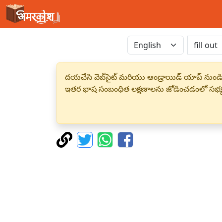
దయచేసి వెబ్‌సైట్ మరియు ఆండ్రాయిడ్ యాప్ నుండి
ఇతర భాష సంబంధిత లక్షణాలను జోడించడంలో సభ