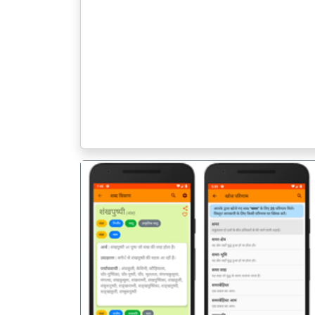
पिछला