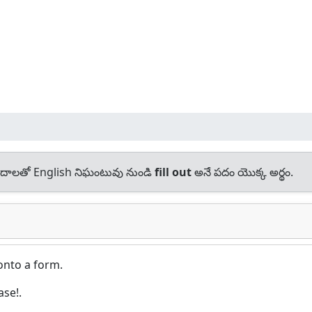
దాలతో English నిఘంటువు నుండి
fill out
అనే పదం యొక్క అర్థం.
onto a form.
ase!.