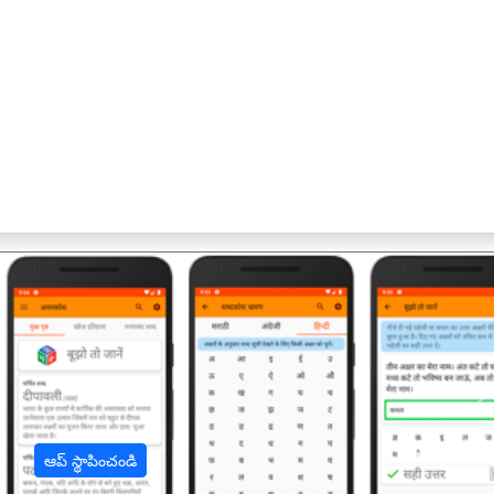
अ
ఆప్ స్థాపించండి