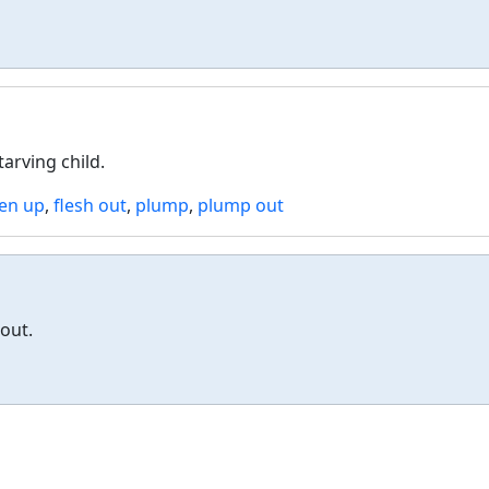
arving child.
ten up
,
flesh out
,
plump
,
plump out
out.