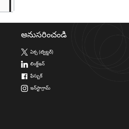
అనుసరించండి
ఏక్స (ట్విట్టర్)
లింక్డ్ఇన్
ఫేస్బుక్
ఇన్‌స్టాగ్రామ్