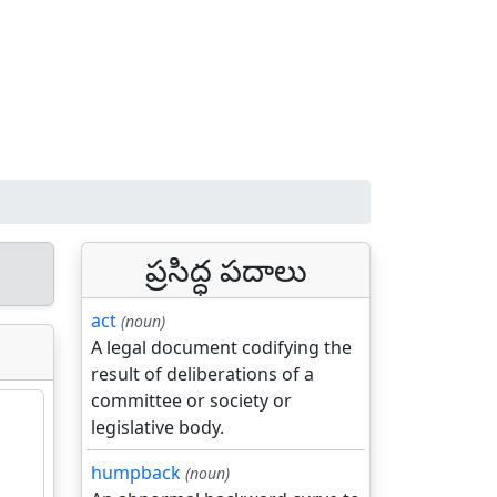
ప్రసిద్ధ పదాలు
act
(noun)
A legal document codifying the
result of deliberations of a
committee or society or
legislative body.
humpback
(noun)