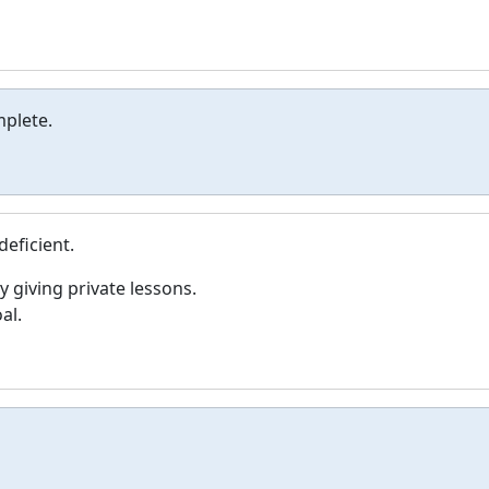
plete.
eficient.
 giving private lessons.
al.