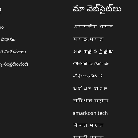
థ
మా వెబ్‌సైట్‌లు
యం
अमरकोश.भारत
ా విధానం
मराठी.भारत
గ నియమాలు
அகராதி.இந்தியா
ి సంప్రదించండి
നിഘണ്ടു.ഭാരതം
ನಿಘಂಟು.ಭಾರತ
ଅଭିଧାନ.ଭାରତ
অভিধান.ভারত
amarkosh.tech
चौपाल.भारत
सारथी.भारत