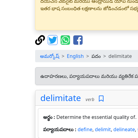
దయచేసి వెబ్‌సైట్ మరియు ఆండ్రాయిడ్ యాప్ నుండి
ఇతర భాష సంబంధిత లక్షణాలను జోడించడంలో సభ
అమర్కోష్
English
పదం
delimitate
ఉదాహరణలు, పర్యాయపదాలు మరియు వ్యతిరేక ప
delimitate
verb
అర్థం :
Determine the essential quality of.
పర్యాయపదాలు :
define
,
delimit
,
delineate
,