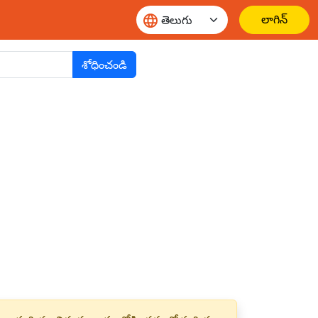
లాగిన్
శోధించండి