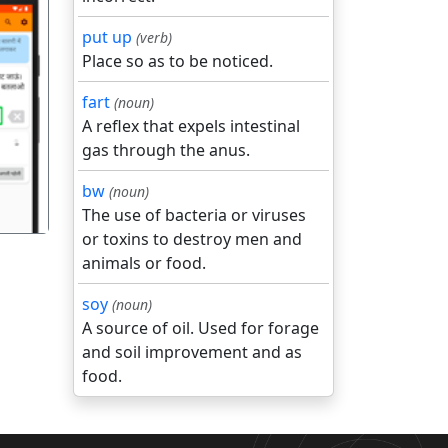
put up
(verb)
Place so as to be noticed.
fart
(noun)
गला
A reflex that expels intestinal
gas through the anus.
bw
(noun)
The use of bacteria or viruses
or toxins to destroy men and
animals or food.
soy
(noun)
A source of oil. Used for forage
and soil improvement and as
food.