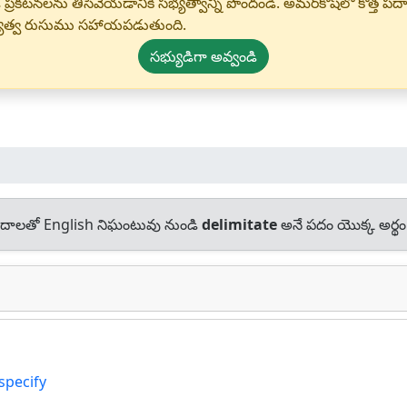
 ప్రకటనలను తీసివేయడానికి సభ్యత్వాన్ని పొందండి. అమర్‌కోష్‌లో కొత
్యత్వ రుసుము సహాయపడుతుంది.
సభ్యుడిగా అవ్వండి
దాలతో English నిఘంటువు నుండి
delimitate
అనే పదం యొక్క అర్థం
specify