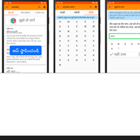
अ
ఆప్ స్థాపించండి