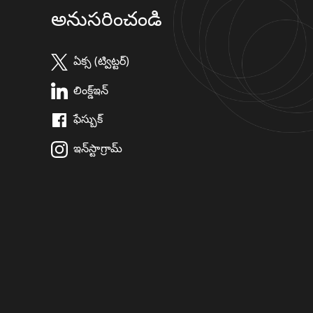
అనుసరించండి
ఏక్స (ట్విట్టర్)
లింక్డ్ఇన్
ఫేస్బుక్
ఇన్‌స్టాగ్రామ్