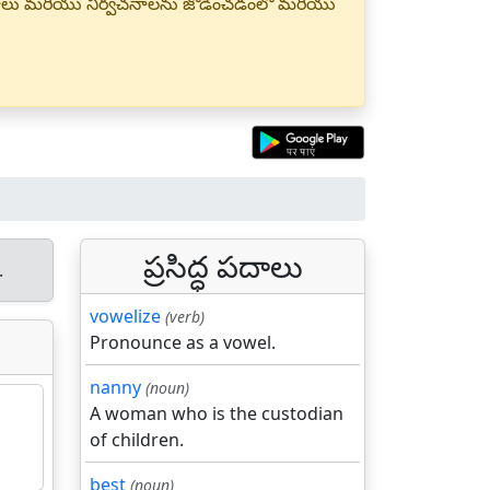
్త పదాలు మరియు నిర్వచనాలను జోడించడంలో మరియు
ప్రసిద్ధ పదాలు
.
vowelize
(verb)
Pronounce as a vowel.
nanny
(noun)
A woman who is the custodian
of children.
best
(noun)