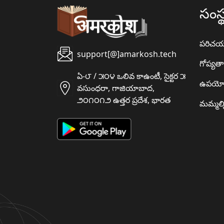
సంస్
పరిచ
support[@]amarkosh.tech
గోప్యత
ఏ-౮ / ౫౦౪ ఒలివ కాఉంటీ, సైక్టర ౫
ఉపయో
వసుంధరా, గాజియాబాద,
౨౦౧౦౧౨ ఉత్తర ప్రదేశ, భారత
మమ్మల్న