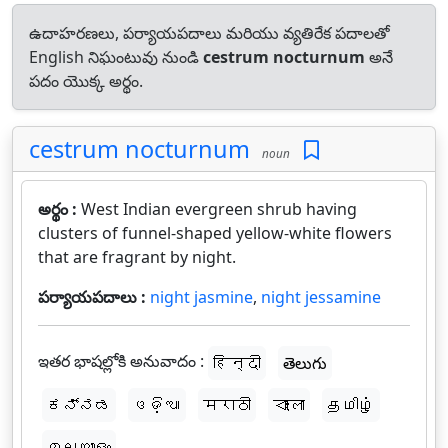
ఉదాహరణలు, పర్యాయపదాలు మరియు వ్యతిరేక పదాలతో
English నిఘంటువు నుండి
cestrum nocturnum
అనే
పదం యొక్క అర్థం.
cestrum nocturnum
noun
అర్థం :
West Indian evergreen shrub having
clusters of funnel-shaped yellow-white flowers
that are fragrant by night.
పర్యాయపదాలు :
night jasmine
,
night jessamine
ఇతర భాషల్లోకి అనువాదం :
हिन्दी
తెలుగు
ಕನ್ನಡ
ଓଡ଼ିଆ
मराठी
বাংলা
தமிழ்
മലയാളം