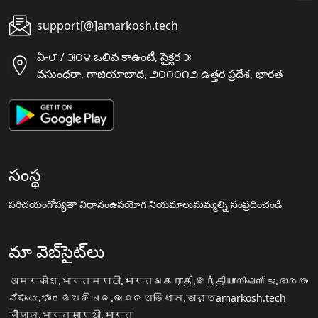
support[@]amarkosh.tech
ఏ-౮ / ౫౦౪ ఒలివ కాఉంటీ, సైక్టర ౫
వసుంధరా, గాజియాబాద, ౨౦౧౦౧౨ ఉత్తర ప్రదేశ, భారత
సంస్థ
పరిచయం
గోప్యతా విధానం
ఉపయోగ నియమాలు
మమ్మల్ని సంప్రదించండి
మా వెబ్‌సైట్‌లు
अमरकोश.भारत
मराठी.भारत
அகராதி.இந்தியா
നിഘണ്ടു.ഭാരതം
ನಿಘಂಟು.ಭಾರತ
ଅଭିଧାନ.ଭାରତ
অভিধান.ভারত
amarkosh.tech
चौपाल.भारत
सारथी.भारत