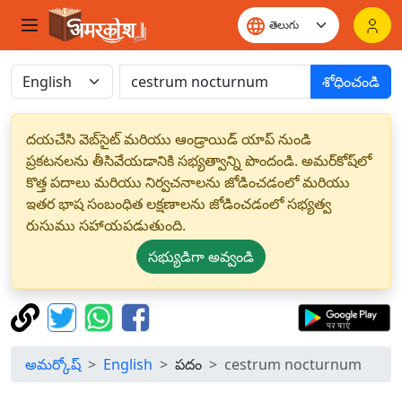
శోధించండి
దయచేసి వెబ్‌సైట్ మరియు ఆండ్రాయిడ్ యాప్ నుండి
ప్రకటనలను తీసివేయడానికి సభ్యత్వాన్ని పొందండి. అమర్‌కోష్‌లో
కొత్త పదాలు మరియు నిర్వచనాలను జోడించడంలో మరియు
ఇతర భాష సంబంధిత లక్షణాలను జోడించడంలో సభ్యత్వ
రుసుము సహాయపడుతుంది.
సభ్యుడిగా అవ్వండి
అమర్కోష్
English
పదం
cestrum nocturnum