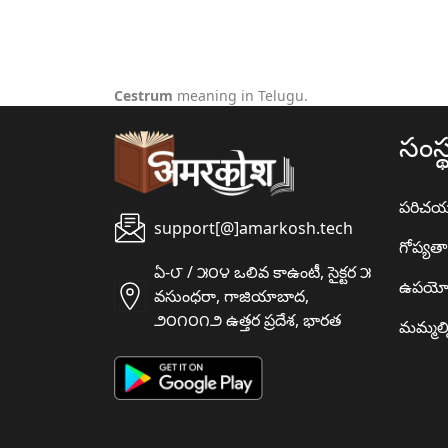
Cestrum
meaning in Telugu.
సంస్
పరిచ
support[@]amarkosh.tech
గోప్యత
ఏ-౮ / ౫౦౪ ఒలివ కాఉంటీ, సైక్టర ౫
ఉపయో
వసుంధరా, గాజియాబాద,
౨౦౧౦౧౨ ఉత్తర ప్రదేశ, భారత
మమ్మల్న