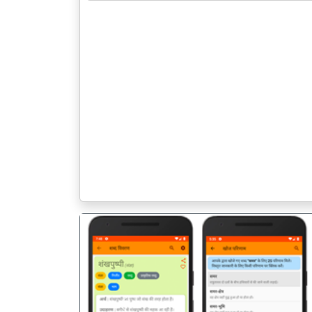
पिछला