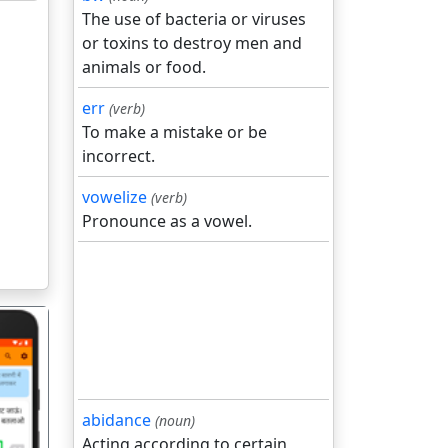
The use of bacteria or viruses
or toxins to destroy men and
animals or food.
err
(verb)
To make a mistake or be
incorrect.
vowelize
(verb)
Pronounce as a vowel.
abidance
(noun)
Acting according to certain
गला