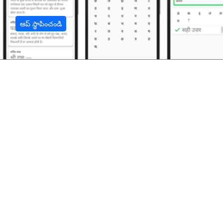
ఆప్ స్థాపించండి