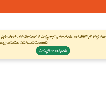
 ప్రకటనలను తీసివేయడానికి సభ్యత్వాన్ని పొందండి. అమర్‌కోష్‌లో కొత
్యత్వ రుసుము సహాయపడుతుంది.
సభ్యుడిగా అవ్వండి