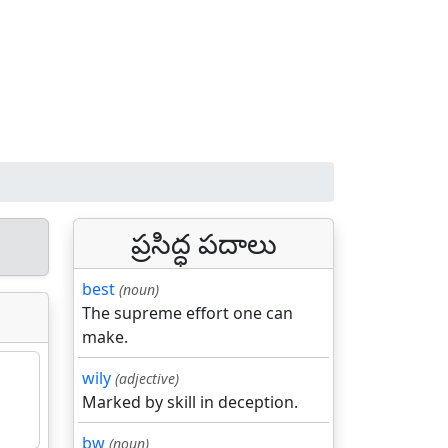
ప్రసిద్ధ పదాలు
best
(noun)
The supreme effort one can
make.
wily
(adjective)
Marked by skill in deception.
bw
(noun)