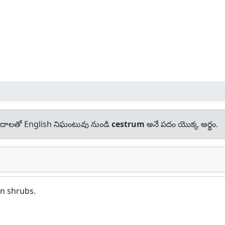
దాలతో English నిఘంటువు నుండి
cestrum
అనే పదం యొక్క అర్థం.
an shrubs.