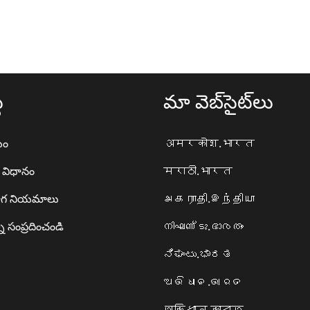
థ
మా వెబ్‌సైట్‌లు
యం
अमरकोश.भारत
ా విధానం
मराठी.भारत
గ నియమాలు
அகராதி.இந்தியா
ి సంప్రదించండి
നിഘണ്ടു.ഭാരതം
ನಿಘಂಟು.ಭಾರತ
ଅଭିଧାନ.ଭାରତ
অভিধান.ভারত