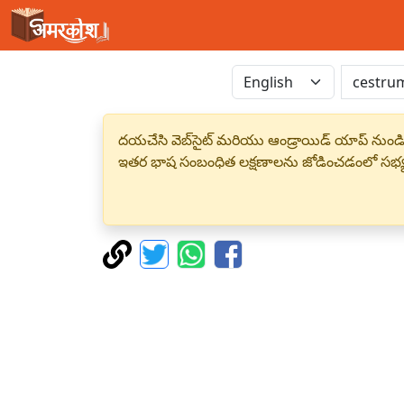
దయచేసి వెబ్‌సైట్ మరియు ఆండ్రాయిడ్ యాప్ నుండి
ఇతర భాష సంబంధిత లక్షణాలను జోడించడంలో సభ