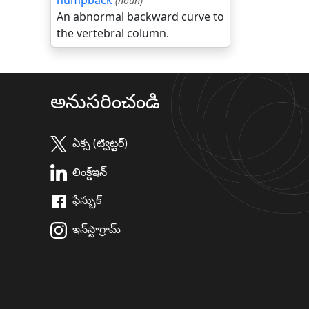
humpback
(noun)
An abnormal backward curve to
the vertebral column.
అనుసరించండి
ఏక్స (ట్విట్టర్)
లింక్డ్ఇన్
ఫేస్బుక్
ఇన్‌స్టాగ్రామ్