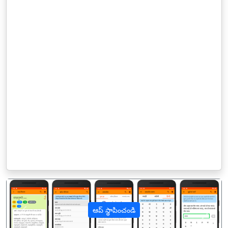
ఆప్ స్థాపించండి
पिछला
अगल