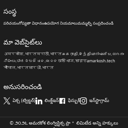
సంస్థ
పరిచయం
గోప్యతా విధానం
ఉపయోగ నియమాలు
మమ్మల్ని సంప్రదించండి
మా వెబ్‌సైట్‌లు
अमरकोश.भारत
मराठी.भारत
அகராதி.இந்தியா
നിഘണ്ടു.ഭാരതം
ನಿಘಂಟು.ಭಾರತ
ଅଭିଧାନ.ଭାରତ
অভিধান.ভারত
amarkosh.tech
चौपाल.भारत
सारथी.भारत
అనుసరించండి
ఏక్స (ట్విట్టర్)
లింక్డ్ఇన్
ఫేస్బుక్
ఇన్‌స్టాగ్రామ్
© ౨౦౨౬ అమరకోశ లింగ్విస్టిక్స ప్రా॰ లిమిటేడ అన్ని హక్కులు