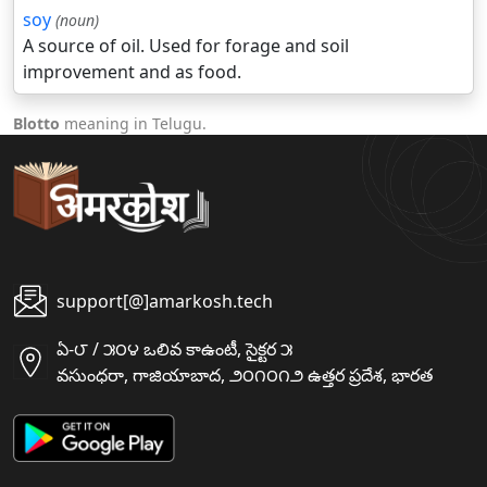
soy
(noun)
A source of oil. Used for forage and soil
improvement and as food.
Blotto
meaning in Telugu.
support[@]amarkosh.tech
ఏ-౮ / ౫౦౪ ఒలివ కాఉంటీ, సైక్టర ౫
వసుంధరా, గాజియాబాద, ౨౦౧౦౧౨ ఉత్తర ప్రదేశ, భారత