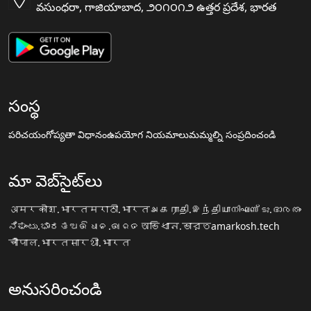
వసుంధరా, గాజియాబాద, ౨౦౧౦౧౨ ఉత్తర ప్రదేశ, భారత
సంస్థ
పరిచయం
గోప్యతా విధానం
ఉపయోగ నియమాలు
మమ్మల్ని సంప్రదించండి
మా వెబ్‌సైట్‌లు
अमरकोश.भारत
मराठी.भारत
அகராதி.இந்தியா
നിഘണ്ടു.ഭാരതം
ನಿಘಂಟು.ಭಾರತ
ଅଭିଧାନ.ଭାରତ
অভিধান.ভারত
amarkosh.tech
चौपाल.भारत
सारथी.भारत
అనుసరించండి