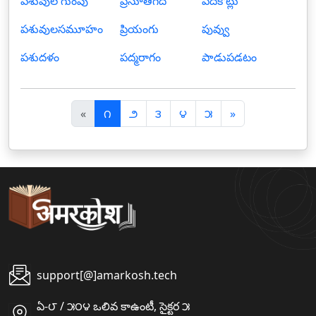
పశువుల గుంపు
ప్రసూతిగది
పదికోట్లు
పశువులసమూహం
ప్రియంగు
పువ్వు
పశుదళం
పద్మరాగం
పాడుపడటం
पि
अ
«
౧
౨
౩
౪
౫
»
छ
ग
ला
ला
support[@]amarkosh.tech
ఏ-౮ / ౫౦౪ ఒలివ కాఉంటీ, సైక్టర ౫