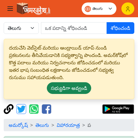
శోధించండి
దయచేసి వెబ్‌సైట్ మరియు ఆండ్రాయిడ్ యాప్ నుండి
ప్రకటనలను తీసివేయడానికి సభ్యత్వాన్ని పొందండి. అమర్‌కోష్‌లో
కొత్త పదాలు మరియు నిర్వచనాలను జోడించడంలో మరియు
ఇతర భాష సంబంధిత లక్షణాలను జోడించడంలో సభ్యత్వ
రుసుము సహాయపడుతుంది.
సభ్యుడిగా అవ్వండి
అమర్కోష్
తెలుగు
విహారయాత్ర
ప