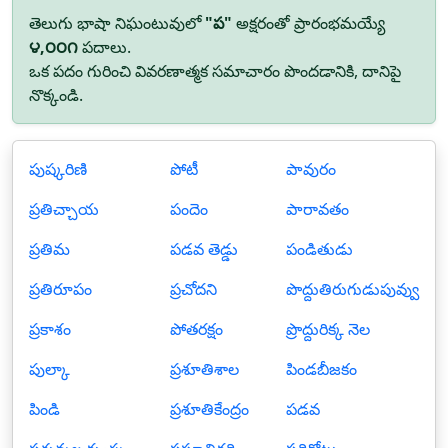
తెలుగు భాషా నిఘంటువులో
"ప"
అక్షరంతో ప్రారంభమయ్యే
౪,౦౦౧
పదాలు.
ఒక పదం గురించి వివరణాత్మక సమాచారం పొందడానికి, దానిపై
నొక్కండి.
పుష్కరిణి
పోటీ
పావురం
ప్రతిచ్చాయ
పందెం
పారావతం
ప్రతిమ
పడవ తెడ్డు
పండితుడు
ప్రతిరూపం
ప్రచోదని
పొద్దుతిరుగుడుపువ్వు
ప్రకాశం
పోతరక్షం
ప్రొద్దురిక్క నెల
పుల్కా
ప్రశూతిశాల
పిండబీజకం
పిండి
ప్రశూతికేంద్రం
పడవ