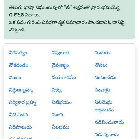
తెలుగు భాషా నిఘంటువులో
"న"
అక్షరంతో ప్రారంభమయ్యే
౧,౯౬౭
పదాలు.
ఒక పదం గురించి వివరణాత్మక సమాచారం పొందడానికి, దానిపై
నొక్కండి.
నీరసత్వం
నిపుజాత
నుదురు
నౌకదండం
నైపుణ్యం
నొసలు
నింబం
నయగారము
నిందించడం
నిర్గుణ బ్రహ్మ
నిక్కు
నంజుళ్లు
నిర్వికార బ్రహ్మ
నీటిభయం
నీలిమేఘ
శ్యాముడు
నీటి పడవ
నిశాని
నడిపించువాడు
నిధిపాలుడు
నీలభము
నడుపువాడు