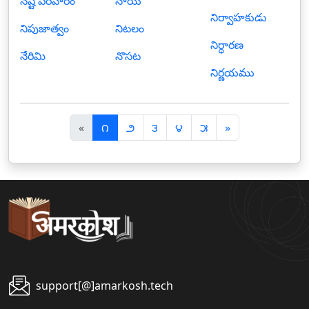
నష్ట పరిహారం
నాయి
నిర్వాహకుడు
నిపుజాత్వం
నిటలం
నిర్ధారణ
నేరిమి
నొసట
నిర్ణయము
पि
अ
«
౧
౨
౩
౪
౫
»
छ
ग
ला
ला
support[@]amarkosh.tech