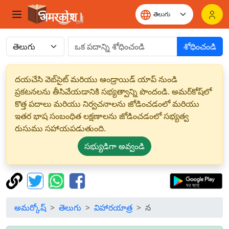
శోధించండి
దయచేసి వెబ్‌సైట్ మరియు ఆండ్రాయిడ్ యాప్ నుండి
ప్రకటనలను తీసివేయడానికి సభ్యత్వాన్ని పొందండి. అమర్‌కోష్‌లో
కొత్త పదాలు మరియు నిర్వచనాలను జోడించడంలో మరియు
ఇతర భాష సంబంధిత లక్షణాలను జోడించడంలో సభ్యత్వ
రుసుము సహాయపడుతుంది.
సభ్యుడిగా అవ్వండి
అమర్కోష్
తెలుగు
విహారయాత్ర
న