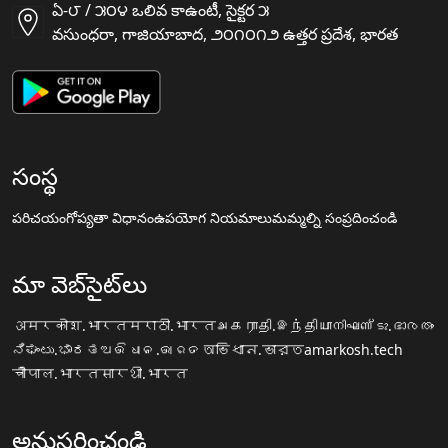
ఏ-౮ / ౫౦౪ ఒలివ కాఉంటీ, సైక్టర ౫
వసుంధరా, గాజియాబాద, ౨౦౧౦౧౨ ఉత్తర ప్రదేశ, భారత
సంస్థ
పరిచయం
గోప్యతా విధానం
ఉపయోగ నియమాలు
మమ్మల్ని సంప్రదించండి
మా వెబ్‌సైట్‌లు
अमरकोश.भारत
मराठी.भारत
அகராதி.இந்தியா
നിഘണ്ടു.ഭാരതം
ನಿಘಂಟು.ಭಾರತ
ଅଭିଧାନ.ଭାରତ
অভিধান.ভারত
amarkosh.tech
चौपाल.भारत
सारथी.भारत
అనుసరించండి