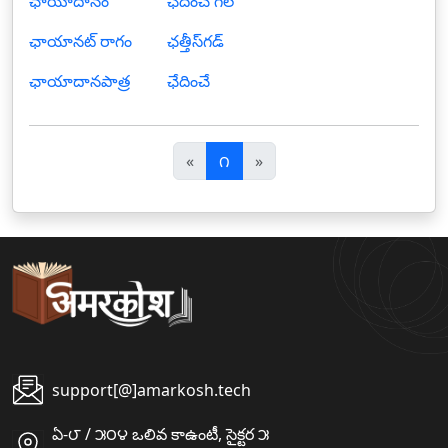
ఛాయాదానం
ఛేదించ గల
ఛాయానట్ రాగం
ఛత్తీస్‍గడ్
ఛాయాదానపాత్ర
ఛేదించే
पि
अ
«
౧
»
छ
ग
ला
ला
support[@]amarkosh.tech
ఏ-౮ / ౫౦౪ ఒలివ కాఉంటీ, సైక్టర ౫