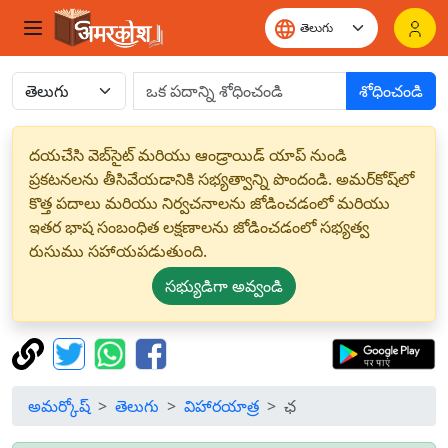
శోధించండి
దయచేసి వెబ్‌సైట్ మరియు ఆండ్రాయిడ్ యాప్ నుండి
ప్రకటనలను తీసివేయడానికి సభ్యత్వాన్ని పొందండి. అమర్‌కోష్‌లో
కొత్త పదాలు మరియు నిర్వచనాలను జోడించడంలో మరియు
ఇతర భాష సంబంధిత లక్షణాలను జోడించడంలో సభ్యత్వ
రుసుము సహాయపడుతుంది.
సభ్యుడిగా అవ్వండి
అమర్కోష్
తెలుగు
విహారయాత్ర
ఛ