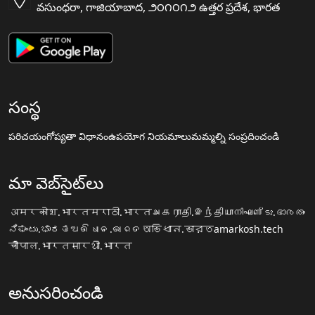
వసుంధరా, గాజియాబాద, ౨౦౧౦౧౨ ఉత్తర ప్రదేశ, భారత
సంస్థ
పరిచయం
గోప్యతా విధానం
ఉపయోగ నియమాలు
మమ్మల్ని సంప్రదించండి
మా వెబ్‌సైట్‌లు
अमरकोश.भारत
मराठी.भारत
அகராதி.இந்தியா
നിഘണ്ടു.ഭാരതം
ನಿಘಂಟು.ಭಾರತ
ଅଭିଧାନ.ଭାରତ
অভিধান.ভারত
amarkosh.tech
चौपाल.भारत
सारथी.भारत
అనుసరించండి