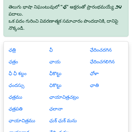
తెలుగు భాషా నిఘంటువులో
"ఛ"
అక్షరంతో ప్రారంభమయ్యే
౨౪
పదాలు.
ఒక పదం గురించి వివరణాత్మక సమాచారం పొందడానికి, దానిపై
నొక్కండి.
ఛత్రి
ఛీ
ఛేదించదగిన
ఛత్రం
ఛాయ
ఛేదించగలిగిన
ఛీ ఛీ శబ్దం
ఛీకొట్టు
ఛోళా
ఛందస్సు
ఛికొట్టు
ఛాతి
ఛత్రము
ఛాయాచిత్రచట్రం
ఛత్రపతి
ఛలానా
ఛాయాచిత్రము
ఛుక్ ఛుక్ మను