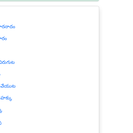
ారనాదం
ారం
ిరుగుట
ు
ువేయుట
హక్కు
కా
ు