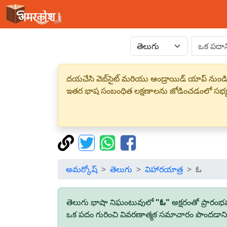
దయచేసి వెబ్‌సైట్ మరియు ఆండ్రాయిడ్ యాప్ నుండి
ఇతర భాష సంబంధిత లక్షణాలను జోడించడంలో సభ
అమర్కోష్
తెలుగు
విహారయాత్ర
ఓ
తెలుగు భాషా నిఘంటువులో
"ఓ"
అక్షరంతో ప్రారం
ఒక పదం గురించి వివరణాత్మక సమాచారం పొందడానికి,