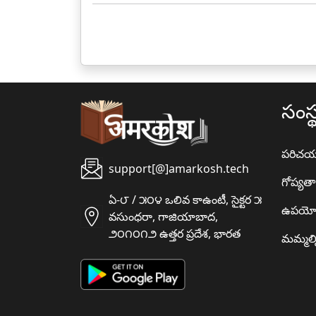
సంస్
పరిచ
support[@]amarkosh.tech
గోప్యత
ఏ-౮ / ౫౦౪ ఒలివ కాఉంటీ, సైక్టర ౫
ఉపయో
వసుంధరా, గాజియాబాద,
౨౦౧౦౧౨ ఉత్తర ప్రదేశ, భారత
మమ్మల్న