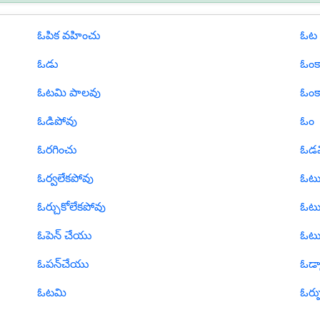
ఓపిక వహించు
ఓట
ఓడు
ఓంక
ఓటమి పాలవు
ఓంక
ఓడిపోవు
ఓం
ఓరగించు
ఓడవ
ఓర్వలేకపోవు
ఓట
ఓర్చుకోలేకపోవు
ఓట
ఓపెన్ చేయు
ఓటు
ఓపన్‍చేయు
ఓడ్
ఓటమి
ఓర్ప