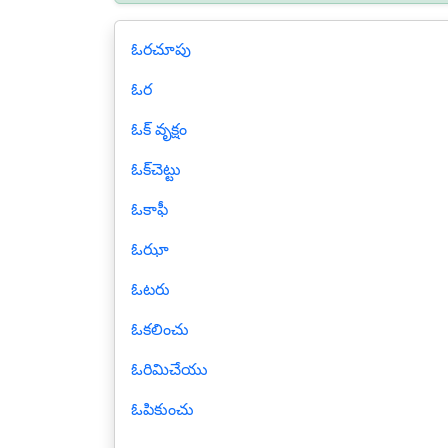
ఓరచూపు
ఓర
ఓక్ వృక్షం
ఓక్‍చెట్టు
ఓకాఫీ
ఓఝా
ఓటరు
ఓకలించు
ఓరిమిచేయు
ఓపికుంచు