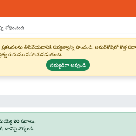
 ప్రకటనలను తీసివేయడానికి సభ్యత్వాన్ని పొందండి. అమర్‌కోష్‌లో కొత
్యత్వ రుసుము సహాయపడుతుంది.
సభ్యుడిగా అవ్వండి
భమయ్యే
౭౦
పదాలు.
 దానిపై నొక్కండి.