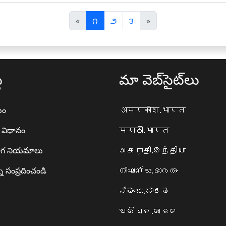
पि
अ
«
౧
౨
౩
»
छ
ग
ला
ला
థ
మా వెబ్‌సైట్‌లు
యం
अमरकोश.भारत
ా విధానం
मराठी.भारत
గ నియమాలు
அகராதி.இந்தியா
ి సంప్రదించండి
നിഘണ്ടു.ഭാരതം
ನಿಘಂಟು.ಭಾರತ
ଅଭିଧାନ.ଭାରତ