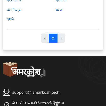
ஷட்டர்
ஷம்பு
ஷரியத்
ஷேக்
ஷால்
पि
अ
«
౧
»
छ
ग
ला
ला
support[@]amarkosh.tech
ఏ-౮ / ౫౦౪ ఒలివ కాఉంటీ, సైక్టర ౫