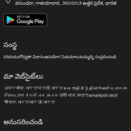
వసుంధరా, గాజియాబాద, ౨౦౧౦౧౨ ఉత్తర ప్రదేశ, భారత
సంస్థ
పరిచయం
గోప్యతా విధానం
ఉపయోగ నియమాలు
మమ్మల్ని సంప్రదించండి
మా వెబ్‌సైట్‌లు
अमरकोश.भारत
मराठी.भारत
அகராதி.இந்தியா
നിഘണ്ടു.ഭാരതം
ನಿಘಂಟು.ಭಾರತ
ଅଭିଧାନ.ଭାରତ
অভিধান.ভারত
amarkosh.tech
चौपाल.भारत
सारथी.भारत
అనుసరించండి