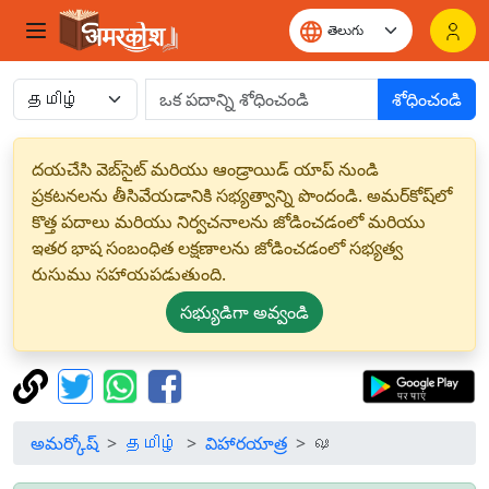
శోధించండి
దయచేసి వెబ్‌సైట్ మరియు ఆండ్రాయిడ్ యాప్ నుండి
ప్రకటనలను తీసివేయడానికి సభ్యత్వాన్ని పొందండి. అమర్‌కోష్‌లో
కొత్త పదాలు మరియు నిర్వచనాలను జోడించడంలో మరియు
ఇతర భాష సంబంధిత లక్షణాలను జోడించడంలో సభ్యత్వ
రుసుము సహాయపడుతుంది.
సభ్యుడిగా అవ్వండి
అమర్కోష్
தமிழ்
విహారయాత్ర
ஷ