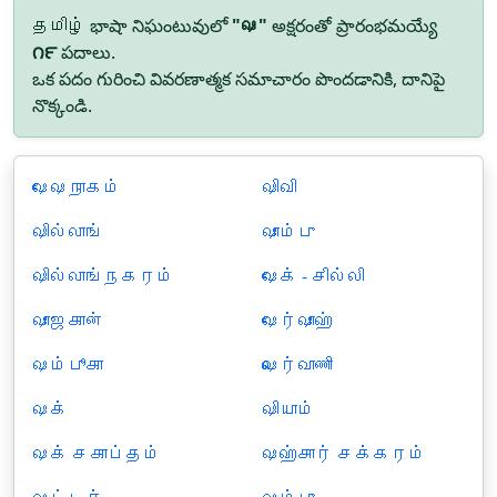
தமிழ் భాషా నిఘంటువులో
"ஷ"
అక్షరంతో ప్రారంభమయ్యే
౧౯
పదాలు.
ఒక పదం గురించి వివరణాత్మక సమాచారం పొందడానికి, దానిపై
నొక్కండి.
ஷேஷநாகம்
ஷிவி
ஷில்லாங்
ஷாம்பு
ஷில்லாங்நகரம்
ஷேக் - சில்லி
ஷாஜகான்
ஷேர்ஷாஹ்
ஷம்பூகா
ஷெர்வாணி
ஷக்
ஷியாம்
ஷக் சகாப்தம்
ஷஹ்சார் சக்கரம்