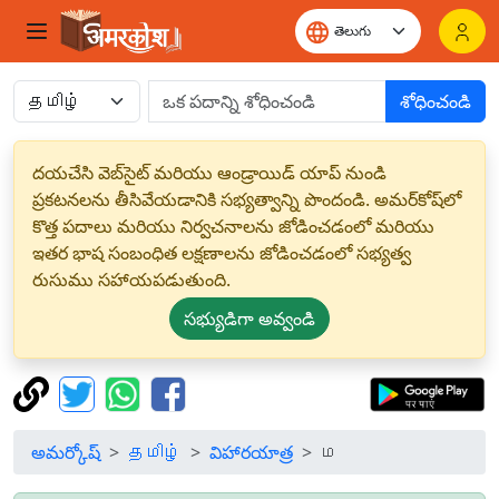
శోధించండి
దయచేసి వెబ్‌సైట్ మరియు ఆండ్రాయిడ్ యాప్ నుండి
ప్రకటనలను తీసివేయడానికి సభ్యత్వాన్ని పొందండి. అమర్‌కోష్‌లో
కొత్త పదాలు మరియు నిర్వచనాలను జోడించడంలో మరియు
ఇతర భాష సంబంధిత లక్షణాలను జోడించడంలో సభ్యత్వ
రుసుము సహాయపడుతుంది.
సభ్యుడిగా అవ్వండి
అమర్కోష్
தமிழ்
విహారయాత్ర
ம