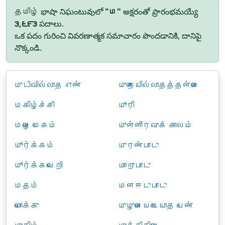
தமிழ் భాషా నిఘంటువులో
"ம"
అక్షరంతో ప్రారంభమయ్యే
౩,౬౯౩
పదాలు.
ఒక పదం గురించి వివరణాత్మక సమాచారం పొందడానికి, దానిపై
నొక్కండి.
முடிவில்லாத எண்
முறையில்லாதத்தன்மை
மகிழ்ச்சி
மூரி
மழை மேகம்
முன்னிரவுக் காலம்
மூர்க்கம்
முரண்பாடு
மூர்க்கவெறி
மாறுபாடு
மதம்
மனஈடுபாடு
மொக்கு
முழுமையடையாத பெண்