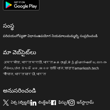
సంస్థ
పరిచయం
గోప్యతా విధానం
ఉపయోగ నియమాలు
మమ్మల్ని సంప్రదించండి
మా వెబ్‌సైట్‌లు
अमरकोश.भारत
मराठी.भारत
அகராதி.இந்தியா
നിഘണ്ടു.ഭാരതം
ನಿಘಂಟು.ಭಾರತ
ଅଭିଧାନ.ଭାରତ
অভিধান.ভারত
amarkosh.tech
चौपाल.भारत
सारथी.भारत
అనుసరించండి
ఏక్స (ట్విట్టర్)
లింక్డ్ఇన్
ఫేస్బుక్
ఇన్‌స్టాగ్రామ్