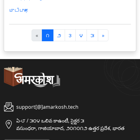
முடிபுரை
पि
अ
«
౧
౨
౩
౪
౫
»
छ
ग
ला
ला
support[@]amarkosh.tech
ఏ-౮ / ౫౦౪ ఒలివ కాఉంటీ, సైక్టర ౫
వసుంధరా, గాజియాబాద, ౨౦౧౦౧౨ ఉత్తర ప్రదేశ, భారత