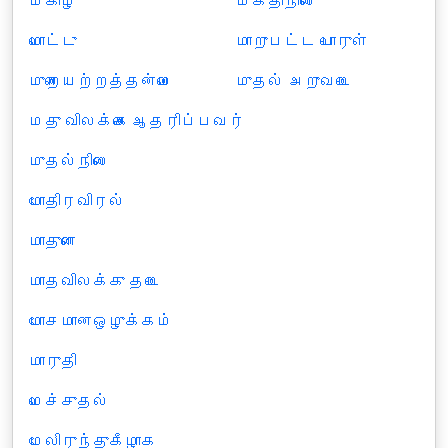
முகிழ்
முக்திநிலை
மொட்டு
மாறுபட்ட பொருள்
முறையற்றத்தன்மை
முதல் அறுவடை
மது விலக்கை ஆதரிப்பவர்
முதல்நிலை
மோதிரவிரல்
மாதுளை
மாதவிலக்கு தடை
மோசமானஒழுக்கம்
மாருதி
மெச்சுதல்
மேலிருந்துகீழாக