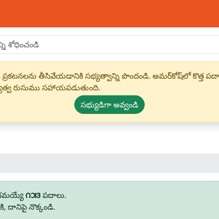
 ప్రకటనలను తీసివేయడానికి సభ్యత్వాన్ని పొందండి. అమర్‌కోష్‌లో కొత
్యత్వ రుసుము సహాయపడుతుంది.
సభ్యుడిగా అవ్వండి
ంభమయ్యే
౧౫౩
పదాలు.
 దానిపై నొక్కండి.