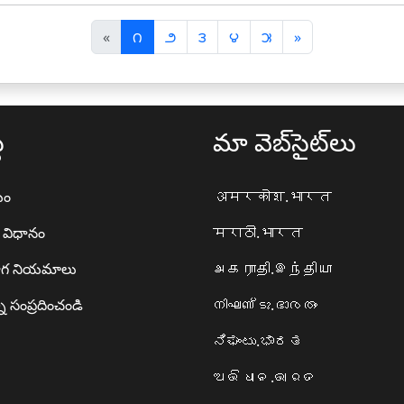
पि
अ
«
౧
౨
౩
౪
౫
»
छ
ग
ला
ला
థ
మా వెబ్‌సైట్‌లు
యం
अमरकोश.भारत
ా విధానం
मराठी.भारत
గ నియమాలు
அகராதி.இந்தியா
ి సంప్రదించండి
നിഘണ്ടു.ഭാരതം
ನಿಘಂಟು.ಭಾರತ
ଅଭିଧାନ.ଭାରତ