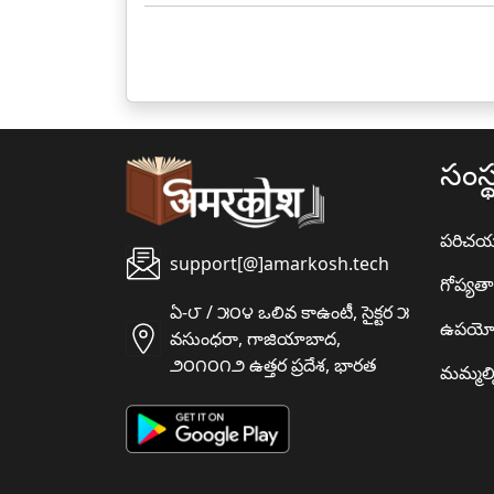
సంస్
పరిచ
support[@]amarkosh.tech
గోప్యత
ఏ-౮ / ౫౦౪ ఒలివ కాఉంటీ, సైక్టర ౫
ఉపయో
వసుంధరా, గాజియాబాద,
౨౦౧౦౧౨ ఉత్తర ప్రదేశ, భారత
మమ్మల్న