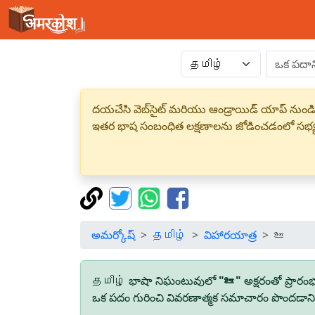
దయచేసి వెబ్‌సైట్ మరియు ఆండ్రాయిడ్ యాప్ నుండి
ఇతర భాష సంబంధిత లక్షణాలను జోడించడంలో సభ
అమర్కోష్
தமிழ்
విహారయాత్ర
ஊ
தமிழ் భాషా నిఘంటువులో
"ஊ"
అక్షరంతో ప్రార
ఒక పదం గురించి వివరణాత్మక సమాచారం పొందడానికి,