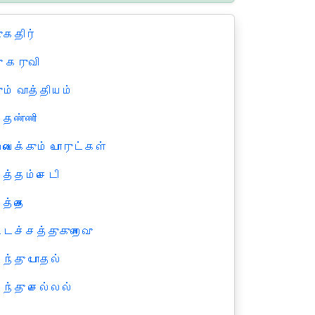
ுகதிர்
ு கருவி
ம் வாத்தியம்
்தண்ணி
ைக்கும் பொருட்கள்
த்தம்செடி
த்தை
்டச்சத்துகுறைவு
ந்து போதல்
ந்து செல்லல்