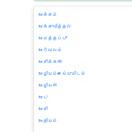
ஊக்கம்
ஊக்குவித்தல்
ஊமத்தப்பூ
ஊர்வலம்
ஊசிக்கண்
ஊழியம்செய்யுமிடம்
ஊழியன்
ஊடு
ஊசி
ஊதியம்