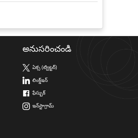
అనుసరించండి
ఏక్స (ట్విట్టర్)
లింక్డ్ఇన్
ఫేస్బుక్
ఇన్‌స్టాగ్రామ్