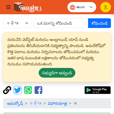
శోధించండి
దయచేసి వెబ్‌సైట్ మరియు ఆండ్రాయిడ్ యాప్ నుండి
ప్రకటనలను తీసివేయడానికి సభ్యత్వాన్ని పొందండి. అమర్‌కోష్‌లో
కొత్త పదాలు మరియు నిర్వచనాలను జోడించడంలో మరియు
ఇతర భాష సంబంధిత లక్షణాలను జోడించడంలో సభ్యత్వ
రుసుము సహాయపడుతుంది.
సభ్యుడిగా అవ్వండి
అమర్కోష్
ଓଡ଼ିଆ
విహారయాత్ర
ୱ