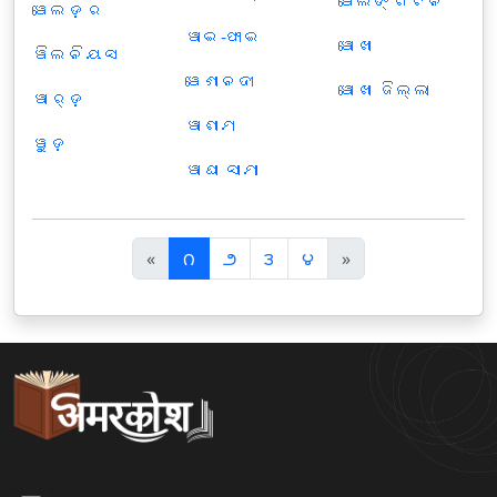
ୱେଲିଙ୍ଗଟନ
ୱେଲଡ଼ର
ୱାଇ-ଫାଇ
ୱୋଖା
ୱିଲନିୟସ
ୱେଣାନଦୀ
ୱୋଖା ଜିଲ୍ଲା
ୱାର୍ଡ଼
ୱାଶୀମ
ୱୁଡ଼
ୱାଘା ସୀମା
पि
अ
«
౧
౨
౩
౪
»
छ
ग
ला
ला