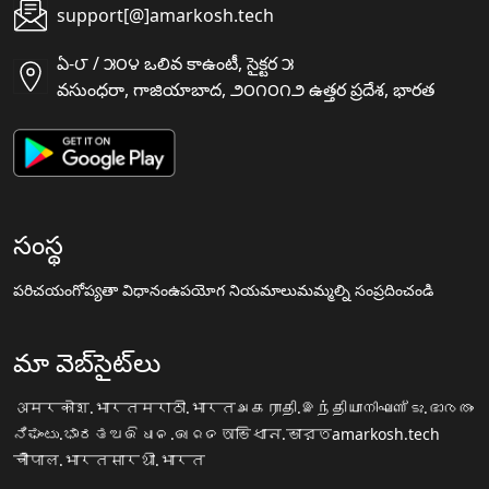
support[@]amarkosh.tech
ఏ-౮ / ౫౦౪ ఒలివ కాఉంటీ, సైక్టర ౫
వసుంధరా, గాజియాబాద, ౨౦౧౦౧౨ ఉత్తర ప్రదేశ, భారత
సంస్థ
పరిచయం
గోప్యతా విధానం
ఉపయోగ నియమాలు
మమ్మల్ని సంప్రదించండి
మా వెబ్‌సైట్‌లు
अमरकोश.भारत
मराठी.भारत
அகராதி.இந்தியா
നിഘണ്ടു.ഭാരതം
ನಿಘಂಟು.ಭಾರತ
ଅଭିଧାନ.ଭାରତ
অভিধান.ভারত
amarkosh.tech
चौपाल.भारत
सारथी.भारत