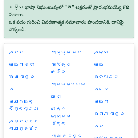
ଓଡ଼ିଆ భాషా నిఘంటువులో
"ୱ"
అక్షరంతో ప్రారంభమయ్యే
౯౭
పదాలు.
ఒక పదం గురించి వివరణాత్మక సమాచారం పొందడానికి, దానిపై
నొక్కండి.
ୱେଟର
ୱାର୍ଲ୍ଡ କପ
ୱେଲ୍ସ
ୱୋଲଗା ନଦୀ
ୱାସିଙ୍ଗ
ୱେଲ
ମେସିନ
ୱୋଖା ସହର
ୱାକଆଉଟ
ୱାଇଲଡ଼ଫାଉଲ
ୱ
ୱାଇଡ
ୱେଟା
ୱୟାରଲେସ୍
ୱାଲେଟା
ବିଶ୍ବସ୍ତତା
ୱେଷ୍ଟ
ୱାଶୀମ ସହର
ଗୋଦାବରୀ
ୱେଷ୍ଟର୍ଣ୍ଣ
ଜିଲ୍ଲା
ୱାଟ
ସ୍ୟାଣ୍ଡୱିଚ
ୱାଘା ବର୍ଡ଼ର