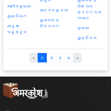
ୟଗୁର
ୟୁନାଇଟେଡ଼
ୟାମୌସ୍ସୁକ୍ରୋ
ଲିବେରାଲ୍
ୟାଙ୍ଗନ୍ୟୂ ନଦୀ
ଫ୍ରଣ୍ଟ୍ ଅଫ୍
ୟୂରୋପିୟମ
ଆସାମ୍
ୟୁନାଇଟେଡ଼
ୟାଜୁଷୀ
କିଙ୍ଗଡମ
ୟୂନାନୀ
ଅନୁଷ୍ଟୁପ
ୟୁକ୍ଲିଡସ
पि
अ
«
౧
౨
౩
౪
»
छ
ग
ला
ला