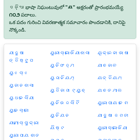
ଓଡ଼ିଆ భాషా నిఘంటువులో
"ୟ"
అక్షరంతో ప్రారంభమయ్యే
౧౦౨
పదాలు.
ఒక పదం గురించి వివరణాత్మక సమాచారం పొందడానికి, దానిపై
నొక్కండి.
ୟାଜୁଷୀ
ୟୁଗୋସ୍ଲୋଭିୟାବାସୀ
ୟୂକ୍ରେନୀ ଭାଷା
ତ୍ରିଷ୍ଟୁପ
ୟୁନିଫର୍ମ
ୟାବନାଳ
ୟୁଏସ୍ଏ
ୟୁରାନିୟମ୍‌
ୟତ୍ରିୟମ
ୟୁନାନବାସୀ
ୟୁରିନାରୀ ଟ୍ୟୁବ୍‌
ୟବତମାଲ
ୟୁଥନେସିୟା
ୟୁନିଭରସିଟି
ୟୁରୋପୀୟ ଦେଶ
ୟୁନେସ୍କୋ
ୟୁନିୟନ
ୟାଜୁଷୀ ଜଗତୀ
ୟାମୋସ୍ସୁକ୍ରୋ
ୟିଷ୍ଟ
ୟୁଗୋସ୍ଲୋଭିୟା
ୟୁରୋପୀୟ ବାତ