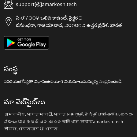
support[@]amarkosh.tech
ఏ-౮ / ౫౦౪ ఒలివ కాఉంటీ, సైక్టర ౫
వసుంధరా, గాజియాబాద, ౨౦౧౦౧౨ ఉత్తర ప్రదేశ, భారత
సంస్థ
పరిచయం
గోప్యతా విధానం
ఉపయోగ నియమాలు
మమ్మల్ని సంప్రదించండి
మా వెబ్‌సైట్‌లు
अमरकोश.भारत
मराठी.भारत
அகராதி.இந்தியா
നിഘണ്ടു.ഭാരതം
ನಿಘಂಟು.ಭಾರತ
ଅଭିଧାନ.ଭାରତ
অভিধান.ভারত
amarkosh.tech
चौपाल.भारत
सारथी.भारत