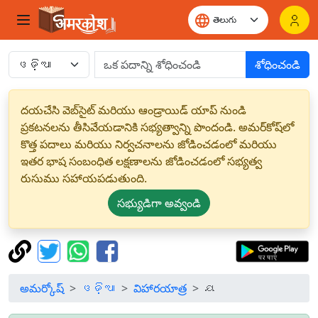
శోధించండి
దయచేసి వెబ్‌సైట్ మరియు ఆండ్రాయిడ్ యాప్ నుండి
ప్రకటనలను తీసివేయడానికి సభ్యత్వాన్ని పొందండి. అమర్‌కోష్‌లో
కొత్త పదాలు మరియు నిర్వచనాలను జోడించడంలో మరియు
ఇతర భాష సంబంధిత లక్షణాలను జోడించడంలో సభ్యత్వ
రుసుము సహాయపడుతుంది.
సభ్యుడిగా అవ్వండి
అమర్కోష్
ଓଡ଼ିଆ
విహారయాత్ర
ୟ