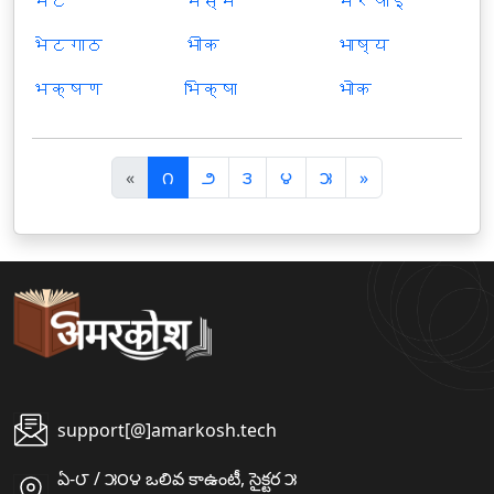
भेट
भस्म
भरपाई
भेटगाठ
भीक
भाष्य
भक्षण
भिक्षा
भोक
पि
अ
«
౧
౨
౩
౪
౫
»
छ
ग
ला
ला
support[@]amarkosh.tech
ఏ-౮ / ౫౦౪ ఒలివ కాఉంటీ, సైక్టర ౫