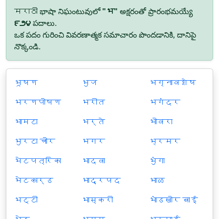
मराठी భాషా నిఘంటువులో
"भ"
అక్షరంతో ప్రారంభమయ్యే
౯౨౪
పదాలు.
ఒక పదం గురించి వివరణాత్మక సమాచారం పొందడానికి, దానిపై
నొక్కండి.
भूषण
भुज
भग्नावशेष
भरणपोषण
भरीत
भगंदर
भामटा
भर्ते
भोवरा
भुरटा चोर
भगर
भ्रमर
भेटपत्रिका
भादवा
भुंगा
भेटकार्ड
भाद्रपद
भाळ
भट्टी
भास्करी
भांडखोर बाई