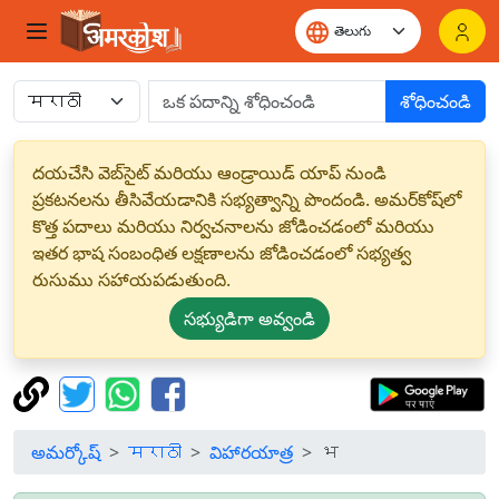
శోధించండి
దయచేసి వెబ్‌సైట్ మరియు ఆండ్రాయిడ్ యాప్ నుండి
ప్రకటనలను తీసివేయడానికి సభ్యత్వాన్ని పొందండి. అమర్‌కోష్‌లో
కొత్త పదాలు మరియు నిర్వచనాలను జోడించడంలో మరియు
ఇతర భాష సంబంధిత లక్షణాలను జోడించడంలో సభ్యత్వ
రుసుము సహాయపడుతుంది.
సభ్యుడిగా అవ్వండి
అమర్కోష్
मराठी
విహారయాత్ర
भ