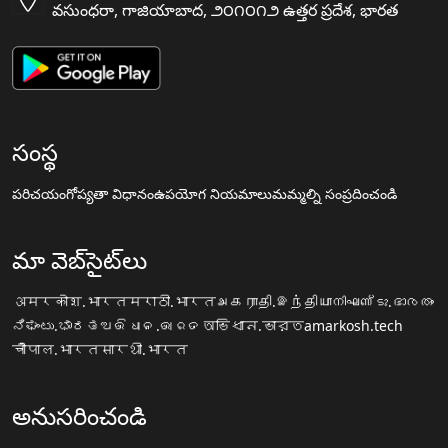
వసుంధరా, గాజియాబాద, ౨౦౧౦౧౨ ఉత్తర ప్రదేశ, భారత
సంస్థ
పరిచయం
గోప్యతా విధానం
ఉపయోగ నియమాలు
మమ్మల్ని సంప్రదించండి
మా వెబ్‌సైట్‌లు
अमरकोश.भारत
मराठी.भारत
அகராதி.இந்தியா
നിഘണ്ടു.ഭാരതം
ನಿಘಂಟು.ಭಾರತ
ଅଭିଧାନ.ଭାରତ
অভিধান.ভারত
amarkosh.tech
चौपाल.भारत
सारथी.भारत
అనుసరించండి