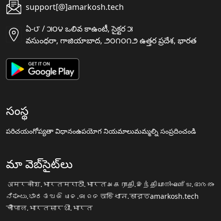
support[@]amarkosh.tech
ఏ-౮ / ౫౦౪ ఒలివ కాఉంటీ, సైక్టర ౫
వసుంధరా, గాజియాబాద, ౨౦౧౦౧౨ ఉత్తర ప్రదేశ, భారత
సంస్థ
పరిచయం
గోప్యతా విధానం
ఉపయోగ నియమాలు
మమ్మల్ని సంప్రదించండి
మా వెబ్‌సైట్‌లు
अमरकोश.भारत
मराठी.भारत
அகராதி.இந்தியா
നിഘണ്ടു.ഭാരതം
ನಿಘಂಟು.ಭಾರತ
ଅଭିଧାନ.ଭାରତ
অভিধান.ভারত
amarkosh.tech
चौपाल.भारत
सारथी.भारत