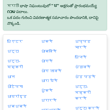
मराठी భాషా నిఘంటువులో
"थ"
అక్షరంతో ప్రారంభమయ్యే
౧౫౪
పదాలు.
ఒక పదం గురించి వివరణాత్మక సమాచారం పొందడానికి, దానిపై
నొక్కండి.
थिएटर
थकणे
थप्पड
मारणे
थट्टा
थांबविणे
थिजणे
थट्टा-
थांगणे
मस्करी
थंडावणे
थांग लावणे
थान
थंड पडणे
थारा घेणे
थीटेपणा
थट्टा-
थुंकणे
मस्करी
थायरॉइड
करणे
थरारणे
थबथबणे
थट्टा करणे