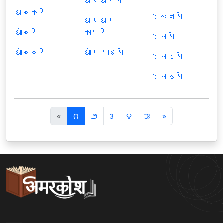
थरथरणे
थबकणे
थकवणे
थरथर
थांबणे
कापणे
थापणे
थांबवणे
थांग पाहणे
थापटणे
थापडणे
पि
अ
«
౧
౨
౩
౪
౫
»
छ
ग
ला
ला