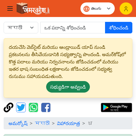
శోధించండి
దయచేసి వెబ్‌సైట్ మరియు ఆండ్రాయిడ్ యాప్ నుండి
ప్రకటనలను తీసివేయడానికి సభ్యత్వాన్ని పొందండి. అమర్‌కోష్‌లో
కొత్త పదాలు మరియు నిర్వచనాలను జోడించడంలో మరియు
ఇతర భాష సంబంధిత లక్షణాలను జోడించడంలో సభ్యత్వ
రుసుము సహాయపడుతుంది.
సభ్యుడిగా అవ్వండి
అమర్కోష్
मराठी
విహారయాత్ర
थ