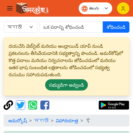
శోధించండి
దయచేసి వెబ్‌సైట్ మరియు ఆండ్రాయిడ్ యాప్ నుండి
ప్రకటనలను తీసివేయడానికి సభ్యత్వాన్ని పొందండి. అమర్‌కోష్‌లో
కొత్త పదాలు మరియు నిర్వచనాలను జోడించడంలో మరియు
ఇతర భాష సంబంధిత లక్షణాలను జోడించడంలో సభ్యత్వ
రుసుము సహాయపడుతుంది.
సభ్యుడిగా అవ్వండి
అమర్కోష్
मराठी
విహారయాత్ర
ई