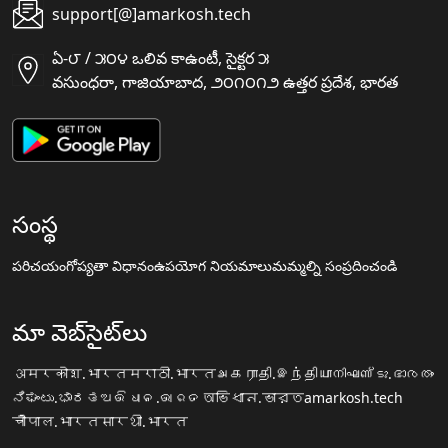
support[@]amarkosh.tech
ఏ-౮ / ౫౦౪ ఒలివ కాఉంటీ, సైక్టర ౫
వసుంధరా, గాజియాబాద, ౨౦౧౦౧౨ ఉత్తర ప్రదేశ, భారత
సంస్థ
పరిచయం
గోప్యతా విధానం
ఉపయోగ నియమాలు
మమ్మల్ని సంప్రదించండి
మా వెబ్‌సైట్‌లు
अमरकोश.भारत
मराठी.भारत
அகராதி.இந்தியா
നിഘണ്ടു.ഭാരതം
ನಿಘಂಟು.ಭಾರತ
ଅଭିଧାନ.ଭାରତ
অভিধান.ভারত
amarkosh.tech
चौपाल.भारत
सारथी.भारत