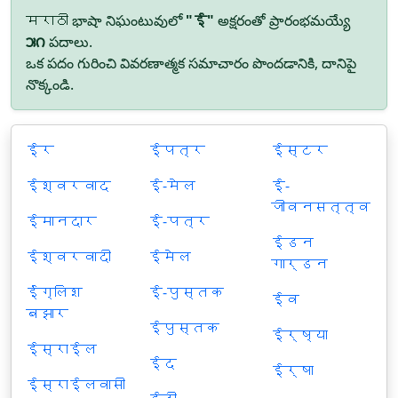
मराठी భాషా నిఘంటువులో
"ई"
అక్షరంతో ప్రారంభమయ్యే
౫౧
పదాలు.
ఒక పదం గురించి వివరణాత్మక సమాచారం పొందడానికి, దానిపై
నొక్కండి.
ईर
ईपत्र
ईस्टर
ईश्वरवाद
ई-मेल
ई-
जीवनसत्त्व
ईमानदार
ई-पत्र
ईडन
ईश्वरवादी
ईमेल
गार्डन
ईंग्लिश
ई-पुस्तक
ईव
बझार
ईपुस्तक
ईर्ष्या
ईस्राईल
ईद
ईर्षा
ईस्राईलवासी