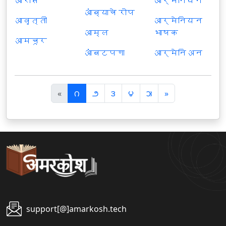
आरास
आर्मेनियन
आंब्याचे रोप
आवृत्ती
आर्मेनियन
आम्ल
भाषक
आमचूर
आंबटपणा
आर्मेनिअन
पि
अ
«
౧
౨
౩
౪
౫
»
छ
ग
ला
ला
support[@]amarkosh.tech