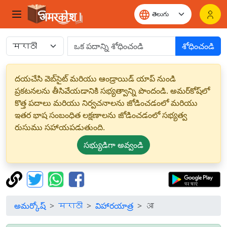
శోధించండి
దయచేసి వెబ్‌సైట్ మరియు ఆండ్రాయిడ్ యాప్ నుండి
ప్రకటనలను తీసివేయడానికి సభ్యత్వాన్ని పొందండి. అమర్‌కోష్‌లో
కొత్త పదాలు మరియు నిర్వచనాలను జోడించడంలో మరియు
ఇతర భాష సంబంధిత లక్షణాలను జోడించడంలో సభ్యత్వ
రుసుము సహాయపడుతుంది.
సభ్యుడిగా అవ్వండి
అమర్కోష్
मराठी
విహారయాత్ర
आ