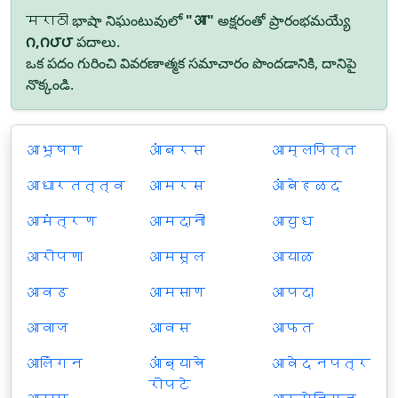
मराठी భాషా నిఘంటువులో
"आ"
అక్షరంతో ప్రారంభమయ్యే
౧,౧౮౮
పదాలు.
ఒక పదం గురించి వివరణాత్మక సమాచారం పొందడానికి, దానిపై
నొక్కండి.
आभूषण
आंबरस
आम्लपित्त
आधारतत्त्व
आमरस
आंबेहळद
आमंत्रण
आमदानी
आयुध
आरोपणा
आमसूल
आयाळ
आवड
आमसाण
आपदा
आवाज
आवस
आफत
आलिंगन
आंब्याचे
आवेदनपत्र
रोपटे