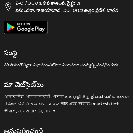
ఏ-౮ / ౫౦౪ ఒలివ కాఉంటీ, సైక్టర ౫
వసుంధరా, గాజియాబాద, ౨౦౧౦౧౨ ఉత్తర ప్రదేశ, భారత
సంస్థ
పరిచయం
గోప్యతా విధానం
ఉపయోగ నియమాలు
మమ్మల్ని సంప్రదించండి
మా వెబ్‌సైట్‌లు
अमरकोश.भारत
मराठी.भारत
அகராதி.இந்தியா
നിഘണ്ടു.ഭാരതം
ನಿಘಂಟು.ಭಾರತ
ଅଭିଧାନ.ଭାରତ
অভিধান.ভারত
amarkosh.tech
चौपाल.भारत
सारथी.भारत
అనుసరించండి