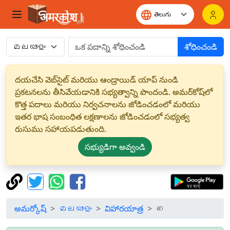
శోధించండి
దయచేసి వెబ్‌సైట్ మరియు ఆండ్రాయిడ్ యాప్ నుండి
ప్రకటనలను తీసివేయడానికి సభ్యత్వాన్ని పొందండి. అమర్‌కోష్‌లో
కొత్త పదాలు మరియు నిర్వచనాలను జోడించడంలో మరియు
ఇతర భాష సంబంధిత లక్షణాలను జోడించడంలో సభ్యత్వ
రుసుము సహాయపడుతుంది.
సభ్యుడిగా అవ్వండి
అమర్కోష్
മലയാളം
విహారయాత్ర
ഩ