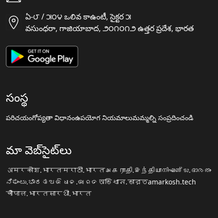
ఏ-౮ / ౫౦౪ ఒలివ కాఉంటీ, సైక్టర ౫
వసుంధరా, గాజియాబాద, ౨౦౧౦౧౨ ఉత్తర ప్రదేశ, భారత
సంస్థ
పరిచయం
గోప్యతా విధానం
ఉపయోగ నియమాలు
మమ్మల్ని సంప్రదించండి
మా వెబ్‌సైట్‌లు
अमरकोश.भारत
मराठी.भारत
அகராதி.இந்தியா
നിഘണ്ടു.ഭാരതം
ನಿಘಂಟು.ಭಾರತ
ଅଭିଧାନ.ଭାରତ
অভিধান.ভারত
amarkosh.tech
चौपाल.भारत
सारथी.भारत