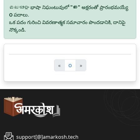
മലയാളം భాషా నిఘంటువులో
"ഩ"
అక్షరంతో ప్రారంభమయ్యే
౦
పదాలు.
ఒక పదం గురించి వివరణాత్మక సమాచారం పొందడానికి, దానిపై
నొక్కండి.
पि
अ
«
౦
»
छ
ग
ला
ला
support[@]amarkosh.tech