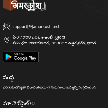
support[@]amarkosh.tech
ఏ-౮ / ౫౦౪ ఒలివ కాఉంటీ, సైక్టర ౫
వసుంధరా, గాజియాబాద, ౨౦౧౦౧౨ ఉత్తర ప్రదేశ, భారత
సంస్థ
పరిచయం
గోప్యతా విధానం
ఉపయోగ నియమాలు
మమ్మల్ని సంప్రదించండి
మా వెబ్‌సైట్‌లు