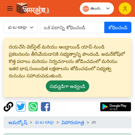
శోధించండి
దయచేసి వెబ్‌సైట్ మరియు ఆండ్రాయిడ్ యాప్ నుండి
ప్రకటనలను తీసివేయడానికి సభ్యత్వాన్ని పొందండి. అమర్‌కోష్‌లో
కొత్త పదాలు మరియు నిర్వచనాలను జోడించడంలో మరియు
ఇతర భాష సంబంధిత లక్షణాలను జోడించడంలో సభ్యత్వ
రుసుము సహాయపడుతుంది.
సభ్యుడిగా అవ్వండి
అమర్కోష్
മലയാളം
విహారయాత్ర
ണ