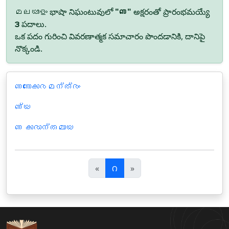
മലയാളം భాషా నిఘంటువులో
"ണ"
అక్షరంతో ప్రారంభమయ్యే
౩
పదాలు.
ఒక పదం గురించి వివరణాత్మక సమాచారం పొందడానికి, దానిపై
నొక్కండి.
ണണോകാരമന്ത്രം
ണ്യ
ണ കാരാന്തമായ
पि
अ
«
౧
»
छ
ग
ला
ला