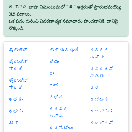
ಕನ್ನಡ భాషా నిఘంటువులో
"ಥ"
అక్షరంతో ప్రారంభమయ్యే
౫౨
పదాలు.
ఒక పదం గురించి వివరణాత్మక సమాచారం పొందడానికి, దానిపై
నొక్కండి.
ಥೈರಾಯ್ಡ್
ಥಾರ್ ಮರುಭೂಮಿ
ಥರಥರ
ಎನ್ನು
ಥೈರಾಯ್ಡ್
ಥಿಂಪೂ
ಗ್ರಂಥಿ
ಥರಥರನೆ
ಥೂ
ನಡುಗು
ಥೈರಾಯ್ಟ್-
ಥಂಡಿ
ಗ್ರಂಥಿ
ಥರ
ಥಳಿಸು
ಥಳಕು
ಥಟ್ಟಂತ
ಥರಥರ
ಥಳುಕು
ಥಟಕ್ಕಂತ
ಅನ್ನು
ಥಾನ್
ಥಟಕ್ಕನೆ
ಥರಗುಟ್ಟು