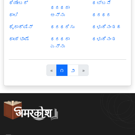
ಥಿಯೇಟರ್
ಥಟ್ಟನೆ
ಥರಥರಾ
ಥಾಲಿ
ಅನ್ನು
ಥರಥರ
ಥೈರಾಕ್ಷಿನ್
ಥರಥರಿಸು
ಥಳುಕಿನಂತಹ
ಥಾಯ್ ಭಾಷೆ
ಥರಥರಾ
ಥಳುಕಿನಂತ
ಎನ್ನು
पि
अ
«
౧
౨
»
छ
ग
ला
ला