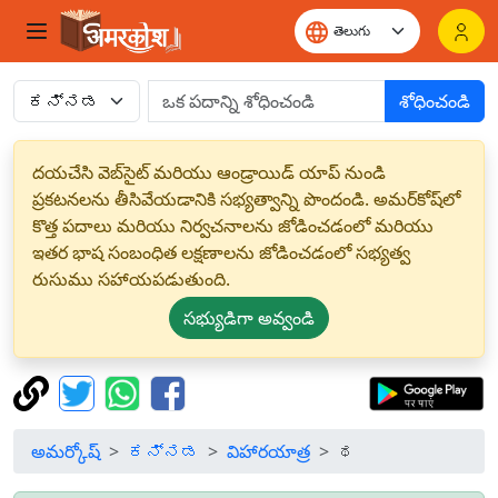
శోధించండి
దయచేసి వెబ్‌సైట్ మరియు ఆండ్రాయిడ్ యాప్ నుండి
ప్రకటనలను తీసివేయడానికి సభ్యత్వాన్ని పొందండి. అమర్‌కోష్‌లో
కొత్త పదాలు మరియు నిర్వచనాలను జోడించడంలో మరియు
ఇతర భాష సంబంధిత లక్షణాలను జోడించడంలో సభ్యత్వ
రుసుము సహాయపడుతుంది.
సభ్యుడిగా అవ్వండి
అమర్కోష్
ಕನ್ನಡ
విహారయాత్ర
ಥ