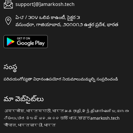
support[@]amarkosh.tech
ఏ-౮ / ౫౦౪ ఒలివ కాఉంటీ, సైక్టర ౫
వసుంధరా, గాజియాబాద, ౨౦౧౦౧౨ ఉత్తర ప్రదేశ, భారత
సంస్థ
పరిచయం
గోప్యతా విధానం
ఉపయోగ నియమాలు
మమ్మల్ని సంప్రదించండి
మా వెబ్‌సైట్‌లు
अमरकोश.भारत
मराठी.भारत
அகராதி.இந்தியா
നിഘണ്ടു.ഭാരതം
ನಿಘಂಟು.ಭಾರತ
ଅଭିଧାନ.ଭାରତ
অভিধান.ভারত
amarkosh.tech
चौपाल.भारत
सारथी.भारत