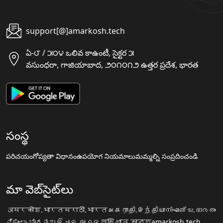
support[@]amarkosh.tech
ఏ-౮ / ౫౦౪ ఒలివ కాఉంటీ, సైక్టర ౫
వసుంధరా, గాజియాబాద, ౨౦౧౦౧౨ ఉత్తర ప్రదేశ, భారత
సంస్థ
పరిచయం
గోప్యతా విధానం
ఉపయోగ నియమాలు
మమ్మల్ని సంప్రదించండి
మా వెబ్‌సైట్‌లు
अमरकोश.भारत
मराठी.भारत
அகராதி.இந்தியா
നിഘണ്ടു.ഭാരതം
ನಿಘಂಟು.ಭಾರತ
ଅଭିଧାନ.ଭାରତ
অভিধান.ভারত
amarkosh.tech