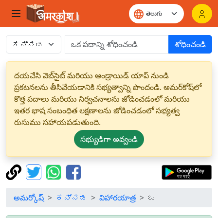
శోధించండి
దయచేసి వెబ్‌సైట్ మరియు ఆండ్రాయిడ్ యాప్ నుండి
ప్రకటనలను తీసివేయడానికి సభ్యత్వాన్ని పొందండి. అమర్‌కోష్‌లో
కొత్త పదాలు మరియు నిర్వచనాలను జోడించడంలో మరియు
ఇతర భాష సంబంధిత లక్షణాలను జోడించడంలో సభ్యత్వ
రుసుము సహాయపడుతుంది.
సభ్యుడిగా అవ్వండి
అమర్కోష్
ಕನ್ನಡ
విహారయాత్ర
ಒ