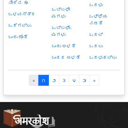
ನೀರಿನ ಹೂ
ಒರಳು
ಒಬ್ಬಳೇ
ಒಳವಸ್ತ್ರ
ಮಗಳು
ಒಳ್ಳೆಯ
ನಡತೆ
ಒರೆಗಲ್ಲು
ಒಬ್ಬಳೇ-
ಮಗಳು
ಒರಲ್
ಒಂದು ಜೊತೆ
ಒಂದು ಅಳತೆ
ಒರಲು
ಒಂದರ ಅಳತೆ
ಒರಳುಕಲ್ಲು
पि
अ
«
౧
౨
౩
౪
౫
»
छ
ग
ला
ला