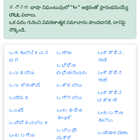
ಕನ್ನಡ భాషా నిఘంటువులో
"ಒ"
అక్షరంతో ప్రారంభమయ్యే
౮౬౬
పదాలు.
ఒక పదం గురించి వివరణాత్మక సమాచారం పొందడానికి, దానిపై
నొక్కండి.
ಒಡಹುಟ್ಟಿದವನ
ಒಡ್ಡು
ಒಂದೆತ್ತಿನ-
ಮಗ
ಗಾಡಿ
ಒಳ್ಳೆಯ
ಒಣಹಣ್ಣು
ಮಳೆಯಾಗುವುದು
ಒಂದೆತ್ತಿನ
ಗಾಡಿ
ಒಣ ದ್ರಾಕ್ಷಿ
ಒಕ್ಕಟ್ಟು
ಒಂದೆತ್ತಿನ
ಒಮ್ಮತ
ಒಗ್ಗಟ್ಟು
ಚಕ್ಕಡಿ
ಒಲುಮೆ
ಒಂದು ತಂತಿಯ
ಒಂದು ಬಗೆಯ
ತಂಬೂರಿ
ಹುಲ್ಲು
ಒಪ್ಪಿತವಲ್ಲದ
ಒಬ್ಬಳೇ
ಒಯ್ಯಾರಮಾಡು
ಒಂದು ಬಗೆಯ
ಪುತ್ರಿ