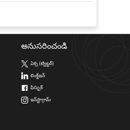
అనుసరించండి
ఏక్స (ట్విట్టర్)
లింక్డ్ఇన్
ఫేస్బుక్
ఇన్‌స్టాగ్రామ్