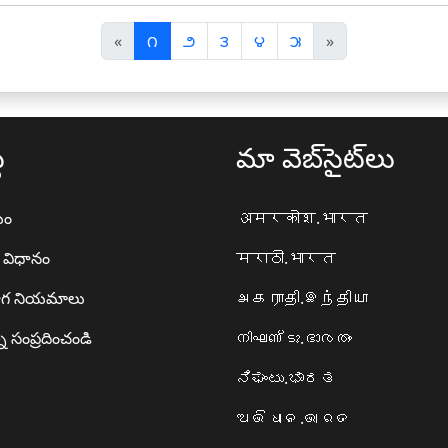
पि
अ
«
౧
౨
౩
౪
౫
»
छ
ग
ला
ला
థ
మా వెబ్‌సైట్‌లు
యం
अमरकोश.भारत
ా విధానం
मराठी.भारत
గ నియమాలు
அகராதி.இந்தியா
ి సంప్రదించండి
നിഘണ്ടു.ഭാരതം
ನಿಘಂಟು.ಭಾರತ
ଅଭିଧାନ.ଭାରତ