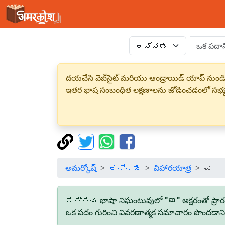
దయచేసి వెబ్‌సైట్ మరియు ఆండ్రాయిడ్ యాప్ నుండి
ఇతర భాష సంబంధిత లక్షణాలను జోడించడంలో సభ
అమర్కోష్
ಕನ್ನಡ
విహారయాత్ర
ಐ
ಕನ್ನಡ భాషా నిఘంటువులో
"ಐ"
అక్షరంతో ప్
ఒక పదం గురించి వివరణాత్మక సమాచారం పొందడానికి,