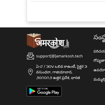
సంస్
పరిచ
support[@]amarkosh.tech
గోప్యత
ఏ-౮ / ౫౦౪ ఒలివ కాఉంటీ, సైక్టర ౫
ఉపయో
వసుంధరా, గాజియాబాద,
౨౦౧౦౧౨ ఉత్తర ప్రదేశ, భారత
మమ్మల్న