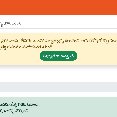
 ప్రకటనలను తీసివేయడానికి సభ్యత్వాన్ని పొందండి. అమర్‌కోష్‌లో కొత
్యత్వ రుసుము సహాయపడుతుంది.
సభ్యుడిగా అవ్వండి
రారంభమయ్యే
౧౩౬
పదాలు.
 దానిపై నొక్కండి.