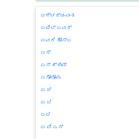
ಐಶ್ಚರ್ಯವಂತ
ಐಫಿಲ್ ಟವರ್
ಐವರಿ ಕೋಸ್ಟ
ಐಸ್
ಐಸ್ ಕ್ರೀಮ್
ಐಸೋಟೋಪು
ಐ ಜಿ
ಐ ಟಿ
ಐಟಿ
ಐ ಪಿ ಎಸ್