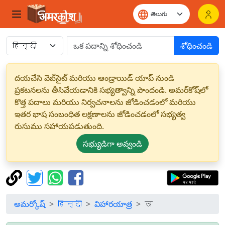
శోధించండి
దయచేసి వెబ్‌సైట్ మరియు ఆండ్రాయిడ్ యాప్ నుండి
ప్రకటనలను తీసివేయడానికి సభ్యత్వాన్ని పొందండి. అమర్‌కోష్‌లో
కొత్త పదాలు మరియు నిర్వచనాలను జోడించడంలో మరియు
ఇతర భాష సంబంధిత లక్షణాలను జోడించడంలో సభ్యత్వ
రుసుము సహాయపడుతుంది.
సభ్యుడిగా అవ్వండి
అమర్కోష్
हिन्दी
విహారయాత్ర
ञ