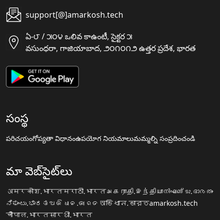
support[@]amarkosh.tech
ఏ-౮ / ౫౦౪ ఒలివ కాఉంటీ, సైక్టర ౫
వసుంధరా, గాజియాబాద, ౨౦౧౦౧౨ ఉత్తర ప్రదేశ, భారత
సంస్థ
పరిచయం
గోప్యతా విధానం
ఉపయోగ నియమాలు
మమ్మల్ని సంప్రదించండి
మా వెబ్‌సైట్‌లు
अमरकोश.भारत
मराठी.भारत
அகராதி.இந்தியா
നിഘണ്ടു.ഭാരതം
ನಿಘಂಟು.ಭಾರತ
ଅଭିଧାନ.ଭାରତ
অভিধান.ভারত
amarkosh.tech
चौपाल.भारत
सारथी.भारत