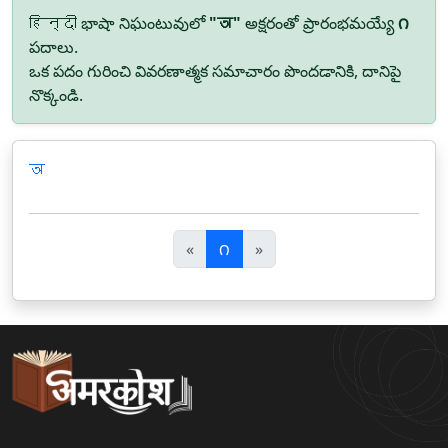
हिन्दी భాషా నిఘంటువులో
"ञ"
అక్షరంతో ప్రారంభమయ్యే
౧
పదాలు.
ఒక పదం గురించి వివరణాత్మక సమాచారం పొందడానికి, దానిపై
నొక్కండి.
ञ
पि
अ
«
౧
»
छ
ग
ला
ला